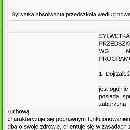
Sylwetka absolwenta przedszkola według now
SYLWET
PRZEDSZK
WG NO
PROGRAM
1. Dojrzałoś
jest ogólni
posiada sp
zaburzoną 
ruchową,
charakteryzuje się poprawnym funkcjonowani
dba o swoje zdrowie, orientuje się w zasadach