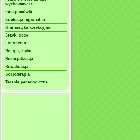
wychowawcze
Inne placówki
Edukacja regionalna
Gimnastyka korekcyjna
Języki obce
Logopedia
Religia, etyka
Resocjalizacja
Rewalidacja
Socjoterapia
Terapia pedagogiczna