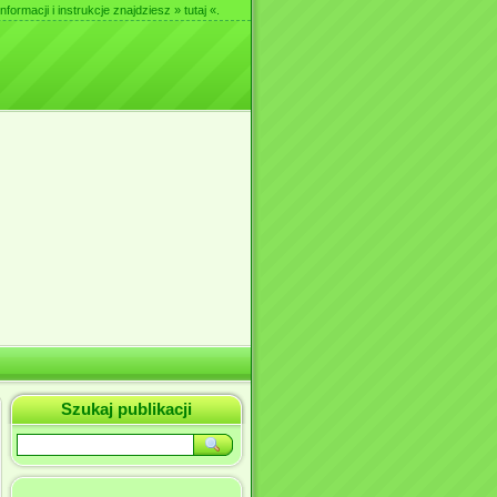
nformacji i instrukcje znajdziesz
» tutaj «
.
Szukaj publikacji