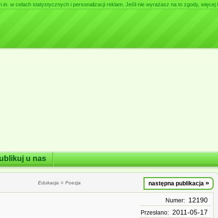
. w celach statystycznych i personalizacji reklam. Jeśli nie wyrażasz na to zgody, więcej i
ublikuj u nas
»
»
Edukacja
Poezja
następna publikacja
12190
Numer:
2011-05-17
Przesłano: