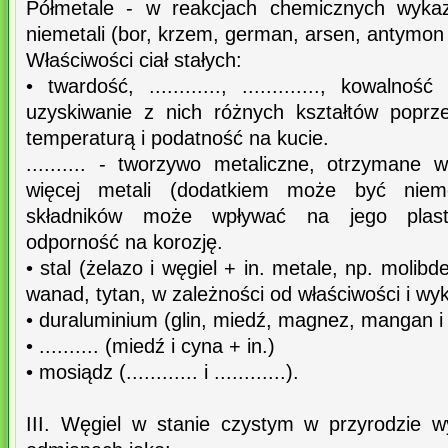
Półmetale - w reakcjach chemicznych wykazu
niemetali (bor, krzem, german, arsen, antymon i 
Właściwości ciał stałych:
• twardość, ............, ............., kowaln
uzyskiwanie z nich różnych kształtów poprz
temperaturą i podatność na kucie.
.......... - tworzywo metaliczne, otrzymane 
więcej metali (dodatkiem może być nieme
składników może wpływać na jego plasty
odporność na korozję.
• stal (żelazo i węgiel + in. metale, np. molibde
wanad, tytan, w zależności od właściwości i wyk
• duraluminium (glin, miedź, magnez, mangan i
• .......... (miedź i cyna + in.)
• mosiądz (............ i ............).
III. Węgiel w stanie czystym w przyrodzie w