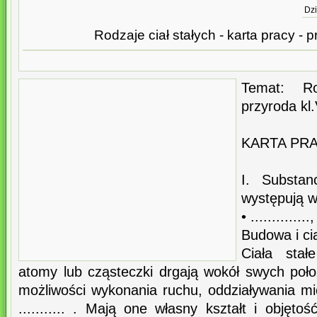
Dzi
Rodzaje ciał stałych - karta pracy - pr
Temat: Ro
przyroda kl.
KARTA PR
I. Substan
występują w
• ..............,
Budowa i cia
Ciała stał
atomy lub cząsteczki drgają wokół swych poł
możliwości wykonania ruchu, oddziaływania m
........... . Mają one własny kształt i objęto