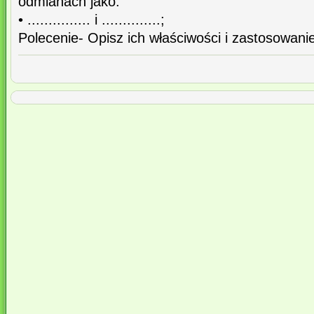
odmianach jako:
• ............... i ..............;
Polecenie- Opisz ich właściwości i zastosowani