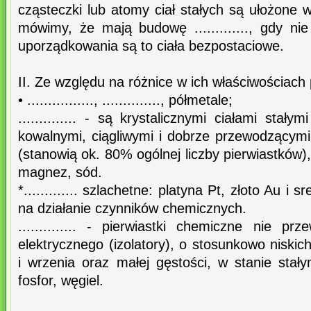
cząsteczki lub atomy ciał stałych są ułożone
mówimy, że mają budowę ............., gdy n
uporządkowania są to ciała bezpostaciowe.
II. Ze względu na różnice w ich właściwościach 
• ................, .............., półmetale;
.............. - są krystalicznymi ciałami stał
kowalnymi, ciągliwymi i dobrze przewodzącymi 
(stanowią ok. 80% ogólnej liczby pierwiastków), 
magnez, sód.
*............. szlachetne: platyna Pt, złoto Au i
na działanie czynników chemicznych.
.............. - pierwiastki chemiczne nie p
elektrycznego (izolatory), o stosunkowo niskic
i wrzenia oraz małej gęstości, w stanie stał
fosfor, węgiel.