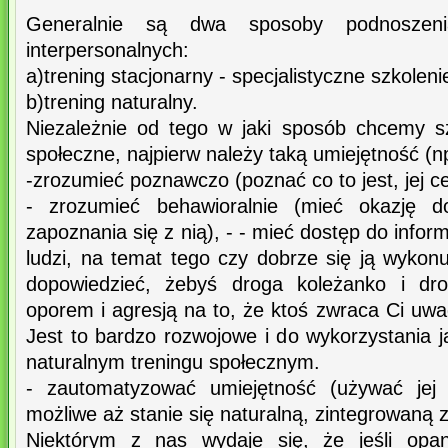
Generalnie są dwa sposoby podnoszenia
interpersonalnych:
a)trening stacjonarny - specjalistyczne szkoleni
b)trening naturalny.
Niezależnie od tego w jaki sposób chcemy sz
społeczne, najpierw należy taką umiejętność (n
-zrozumieć poznawczo (poznać co to jest, jej cel
- zrozumieć behawioralnie (mieć okazję do
zapoznania się z nią), - - mieć dostęp do infor
ludzi, na temat tego czy dobrze się ją wykon
dopowiedzieć, żebyś droga koleżanko i dro
oporem i agresją na to, że ktoś zwraca Ci uwag
Jest to bardzo rozwojowe i do wykorzystania 
naturalnym treningu społecznym.
- zautomatyzować umiejętność (używać jej 
możliwe aż stanie się naturalną, zintegrowaną 
Niektórym z nas wydaje się, że jeśli opan