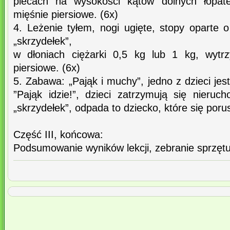
plecach na wysokości kątów dolnych łopate
mięśnie piersiowe. (6x)
4. Leżenie tyłem, nogi ugięte, stopy oparte 
„skrzydełek”,
w dłoniach ciężarki 0,5 kg lub 1 kg, wytrz
piersiowe. (6x)
5. Zabawa: „Pająk i muchy”, jedno z dzieci jes
”Pająk idzie!”, dzieci zatrzymują się nieru
„skrzydełek”, odpada to dziecko, które się porus
Część III, końcowa:
Podsumowanie wyników lekcji, zebranie sprzęt