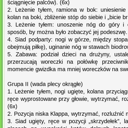
ściągnięcie palców). (6x)
2. Leżenie tyłem, ramiona w bok: uniesienie
kolan na boki, zbliżenie stóp do siebie i „bicie 
3. Leżenie tyłem: unoszenie nóg do góry i 
sposób, by można było zobaczyć jej podeszwę.
4. Siad podparty: nogi w górze, między stopa
obejmują piłkę), uginanie nóg w stawach biodro
5. Zabawa: podział dzieci na drużyny, ustal
przerzucają woreczki na połówkę przeciwni
momencie gwizdka ma mniej woreczków na swoje
Grupa II (wada plecy okrągłe)
1. Leżenie tyłem, nogi ugięte, kolana przyciągn
ręce wyprostowane przy głowie, wytrzymać, roz
(6x)
2. Pozycja niska Klappa, wytrzymać, rozluźnić 
3. Siad ugięty, ręce w pozycji „skrzydełek”,