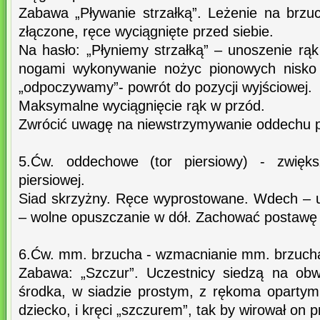
Zabawa „Pływanie strzałką”. Leżenie na brzu
złączone, ręce wyciągnięte przed siebie.
Na hasło: „Płyniemy strzałką” – unoszenie rą
nogami wykonywanie nożyc pionowych nisko 
„odpoczywamy”- powrót do pozycji wyjściowej.
Maksymalne wyciągnięcie rąk w przód.
Zwrócić uwagę na niewstrzymywanie oddechu 
5.Ćw. oddechowe (tor piersiowy) - zwiększ
piersiowej.
Siad skrzyżny. Ręce wyprostowane. Wdech – 
– wolne opuszczanie w dół. Zachować postawę
6.Ćw. mm. brzucha - wzmacnianie mm. brzuch
Zabawa: „Szczur”. Uczestnicy siedzą na obw
środka, w siadzie prostym, z rękoma opartymi
dziecko, i kręci „szczurem”, tak by wirował on