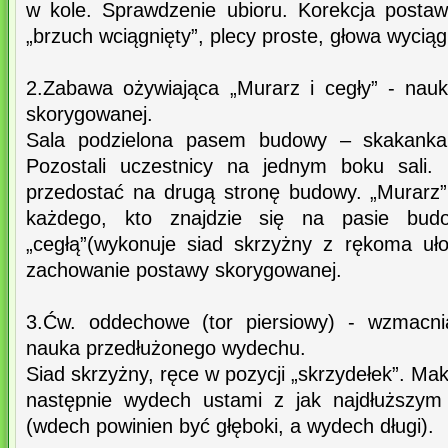
w kole. Sprawdzenie ubioru. Korekcja posta
„brzuch wciągnięty”, plecy proste, głowa wyciąg
2.Zabawa ożywiająca „Murarz i cegły” - nau
skorygowanej.
Sala podzielona pasem budowy – skakanka. 
Pozostali uczestnicy na jednym boku sali.
przedostać na drugą stronę budowy. „Murarz”
każdego, kto znajdzie się na pasie budo
„cegłą”(wykonuje siad skrzyżny z rękoma uł
zachowanie postawy skorygowanej.
3.Ćw. oddechowe (tor piersiowy) - wzmacn
nauka przedłużonego wydechu.
Siad skrzyżny, ręce w pozycji „skrzydełek”. 
następnie wydech ustami z jak najdłuższym 
(wdech powinien być głęboki, a wydech długi).