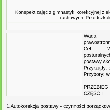
Konspekt zajęć z gimnastyki korekcyjnej z e
ruchowych. Przedszkol
Wada: S
prawostron
Cel: Wz
posturalny
postawy sk
Przyrządy: d
Przybory: wo
PRZEBIEG 
CZĘŚĆ I
1.Autokorekcja postawy - czynności porządkow