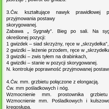
3.Ćw. kształtujące nawyk prawidłowej 
przyjmowania postawy
skorygowanej.
Zabawa „ Sygnały”. Bieg po sali. Na sygn
określonej pozycji:
1 gwizdek – siad skrzyżny, ręce w „skrzydełka”,
2 gwizdki – leżenie przodem, ręce w „skrzydełk
3 gwizdki – zwis tyłem na drabinkach,
4 gwizdki – stanie w pozycji skorygowanej.
N. kontroluje poprawność przyjmowanej postaw
4.Ćw. mm. grzbietu połączone z elongacją.
Ćw. mm pośladkowych i nóg.
Wzmocnienie mm. prostownika grzbietu 
Wzmocnienie mm. Pośladkowych i kulszowo-
kręgosłupa.