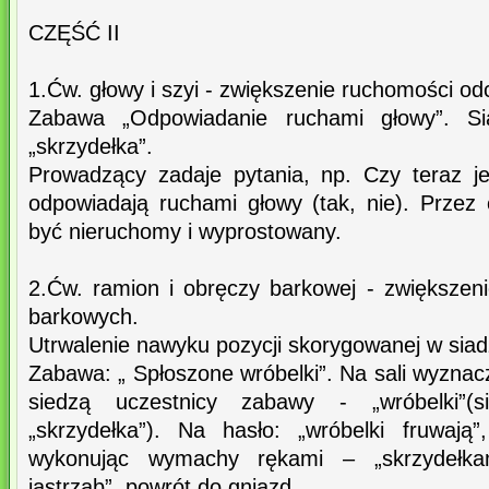
CZĘŚĆ II
1.Ćw. głowy i szyi - zwiększenie ruchomości od
Zabawa „Odpowiadanie ruchami głowy”. S
„skrzydełka”.
Prowadzący zadaje pytania, np. Czy teraz je
odpowiadają ruchami głowy (tak, nie). Przez 
być nieruchomy i wyprostowany.
2.Ćw. ramion i obręczy barkowej - zwiększe
barkowych.
Utrwalenie nawyku pozycji skorygowanej w siad
Zabawa: „ Spłoszone wróbelki”. Na sali wyznac
siedzą uczestnicy zabawy - „wróbelki”(
„skrzydełka”). Na hasło: „wróbelki fruwają”
wykonując wymachy rękami – „skrzydełka
jastrząb”, powrót do gniazd.