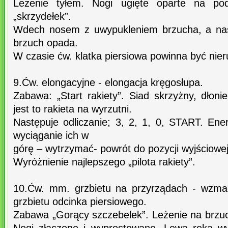
Leżenie tyłem. Nogi ugięte oparte na po
„skrzydełek”.
Wdech nosem z uwypukleniem brzucha, a nas
brzuch opada.
W czasie ćw. klatka piersiowa powinna być nie
9.Ćw. elongacyjne - elongacja kręgosłupa.
Zabawa: „Start rakiety”. Siad skrzyżny, dłoni
jest to rakieta na wyrzutni.
Następuje odliczanie; 3, 2, 1, 0, START. Ene
wyciąganie ich w
górę – wytrzymać- powrót do pozycji wyjściowej. 
Wyróżnienie najlepszego „pilota rakiety”.
10.Ćw. mm. grzbietu na przyrządach - wzma
grzbietu odcinka piersiowego.
Zabawa „Gorący szczebelek”. Leżenie na brzuc