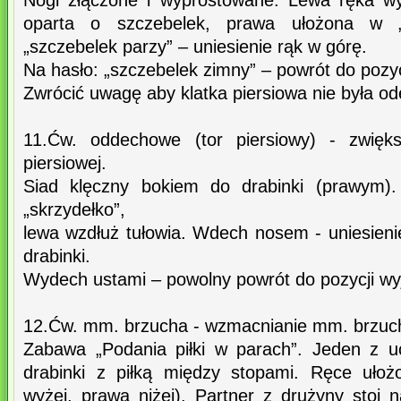
Nogi złączone i wyprostowane. Lewa ręka wy
oparta o szczebelek, prawa ułożona w „s
„szczebelek parzy” – uniesienie rąk w górę.
Na hasło: „szczebelek zimny” – powrót do pozyc
Zwrócić uwagę aby klatka piersiowa nie była od
11.Ćw. oddechowe (tor piersiowy) - zwięks
piersiowej.
Siad klęczny bokiem do drabinki (prawym)
„skrzydełko”,
lewa wzdłuż tułowia. Wdech nosem - uniesieni
drabinki.
Wydech ustami – powolny powrót do pozycji wyj
12.Ćw. mm. brzucha - wzmacnianie mm. brzuc
Zabawa „Podania piłki w parach”. Jeden z u
drabinki z piłką między stopami. Ręce ułoż
wyżej, prawa niżej). Partner z drużyny stoi 