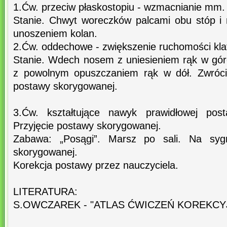
1.Ćw. przeciw płaskostopiu - wzmacnianie mm. 
Stanie. Chwyt woreczków palcami obu stóp i
unoszeniem kolan.
2.Ćw. oddechowe - zwiększenie ruchomości klatk
Stanie. Wdech nosem z uniesieniem rąk w gó
z powolnym opuszczaniem rąk w dół. Zwróc
postawy skorygowanej.
3.Ćw. kształtujące nawyk prawidłowej post
Przyjęcie postawy skorygowanej.
Zabawa: „Posągi”. Marsz po sali. Na syg
skorygowanej.
Korekcja postawy przez nauczyciela.
LITERATURA:
S.OWCZAREK - "ATLAS ĆWICZEŃ KOREKCY