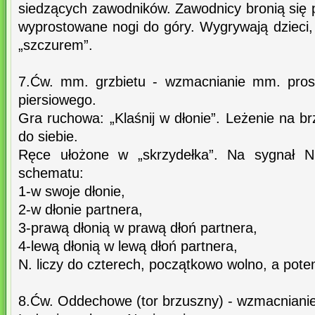
siedzących zawodników. Zawodnicy bronią się 
wyprostowane nogi do góry. Wygrywają dzieci, k
„szczurem”.
7.Ćw. mm. grzbietu - wzmacnianie mm. prost
piersiowego.
Gra ruchowa: „Klaśnij w dłonie”. Leżenie na 
do siebie.
Ręce ułożone w „skrzydełka”. Na sygnał N
schematu:
1-w swoje dłonie,
2-w dłonie partnera,
3-prawą dłonią w prawą dłoń partnera,
4-lewą dłonią w lewą dłoń partnera,
N. liczy do czterech, początkowo wolno, a pote
8.Ćw. Oddechowe (tor brzuszny) - wzmacnian