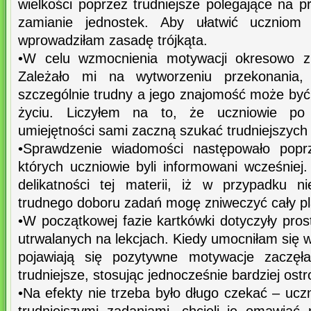
wielkości poprzez trudniejsze polegające na p
zamianie jednostek. Aby ułatwić uczniom 
wprowadziłam zasadę trójkąta.
•W celu wzmocnienia motywacji okresowo z
Zależało mi na wytworzeniu przekonania,
szczególnie trudny a jego znajomość może by
życiu. Liczyłem na to, że uczniowie po
umiejętności sami zaczną szukać trudniejszych
•Sprawdzenie wiadomości następowało poprz
których uczniowie byli informowani wcześnie
delikatności tej materii, iż w przypadku ni
trudnego doboru zadań mogę zniweczyć cały pl
•W początkowej fazie kartkówki dotyczyły pro
utrwalanych na lekcjach. Kiedy umocniłam się w
pojawiają się pozytywne motywacje zaczę
trudniejsze, stosując jednocześnie bardziej ost
•Na efekty nie trzeba było długo czekać – uczn