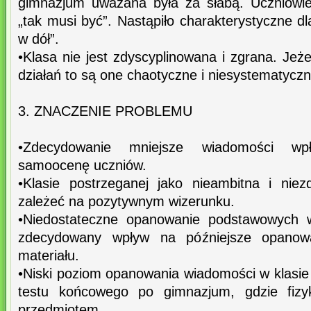
gimnazjum uważana była za słabą. Uczniowie
„tak musi być”. Nastąpiło charakterystyczne d
w dół”.
•Klasa nie jest zdyscyplinowana i zgrana. Jeż
działań to są one chaotyczne i niesystematyczn
3. ZNACZENIE PROBLEMU
•Zdecydowanie mniejsze wiadomości wp
samoocenę uczniów.
•Klasie postrzeganej jako nieambitna i niez
zależeć na pozytywnym wizerunku.
•Niedostateczne opanowanie podstawowych w
zdecydowany wpływ na późniejsze opanowani
materiału.
•Niski poziom opanowania wiadomości w klasie t
testu końcowego po gimnazjum, gdzie fiz
przedmiotem.