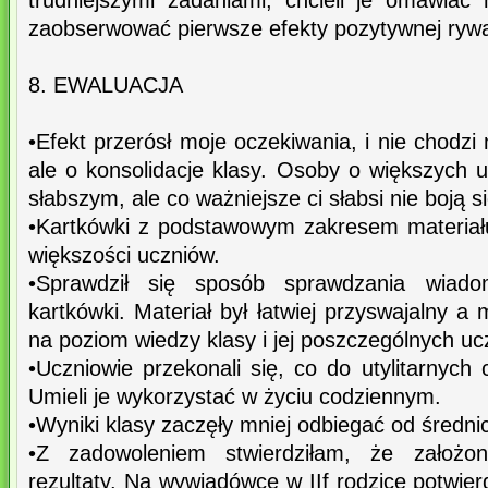
trudniejszymi zadaniami, chcieli je omawiać
zaobserwować pierwsze efekty pozytywnej rywal
8. EWALUACJA
•Efekt przerósł moje oczekiwania, i nie chodzi
ale o konsolidacje klasy. Osoby o większych 
słabszym, ale co ważniejsze ci słabsi nie boją s
•Kartkówki z podstawowym zakresem materiał
większości uczniów.
•Sprawdził się sposób sprawdzania wiado
kartkówki. Materiał był łatwiej przyswajalny a
na poziom wiedzy klasy i jej poszczególnych uc
•Uczniowie przekonali się, co do utylitarnych 
Umieli je wykorzystać w życiu codziennym.
•Wyniki klasy zaczęły mniej odbiegać od średni
•Z zadowoleniem stwierdziłam, że założo
rezultaty. Na wywiadówce w IIf rodzice potwierdz