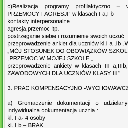
c)Realizacja programy profilaktyczno 
PRZEMOCY I AGRESJI” w klasach I a,I b
kontakty interpersonalne
agresja,przemoc itp.
postrzeganie siebie i rozumienie swoich uczuć
przeprowadzenie ankiet dla uczniów kl.I a ,Ib
„MÓJ STOSUNEK DO OBOWIĄZKÓW SZKO
„PRZEMOC W MOJEJ SZKOLE „
przeprowadzenie ankiety w klasach III a,II
ZAWODOWYCH DLA UCZNIÓW KLASY III”
3. PRAC KOMPENSACYJNO -WYCHOWAWC
a) Gromadzenie dokumentacji o udziela
indywidualna dokumentacja ucznia :
kl. I a- 4 osoby
kl. I b – BRAK