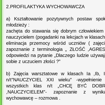
2.PROFILAKTYKA WYCHOWAWCZA
a) Kształtowanie pozytywnych postaw społ
młodzieży :
zachęta do stawania się dobrym człowiekiem
nauczycielem (pogadanki na lekcjach w klasach Ia
eliminacja przemocy wśród uczniów ( zajęci
zapoznanie z terminologia „ ZŁOŚĆ ,AGRE
odpowiedzi na pytanie „Dlaczego ludzie używa
sobie z uczuciem złości ?”
b) Zajęcia warsztatowe w klasach Ia ,Ib, IIa
n/t”NAUCZYCIEL XXI wieku” -wypełnienie 
wszystkich klas n/t „CHCĘ BYĆ D
,NAUCZYCIELEM”- zapoznanie z wynika
wychowawcę – rozmowa .