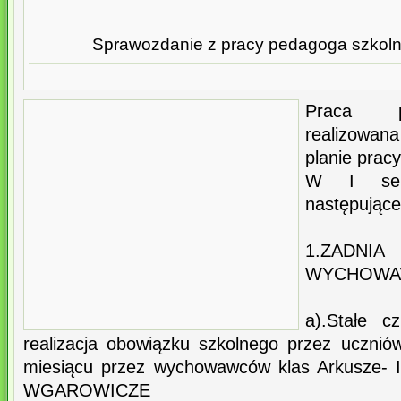
Sprawozdanie z pracy pedagoga szkolne
Praca p
realizowan
planie pracy
W I seme
następujące
1.ZAD
WYCHOWA
a).Stałe c
realizacja obowiązku szkolnego przez uczni
miesiącu przez wychowawców klas Arkusze
WGAROWICZE