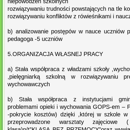
niepowodzeń szkolnych
rozwiązywaniu trudności powstających na tle ko
rozwiązywaniu konfliktów z rówieśnikami i nauc
b) analizowanie postępów w nauce uczniów p
pedagoga -5 uczniów
5.ORGANIZACJA WŁASNEJ PRACY
a) Stała współpraca z władzami szkoły ,wych
,pielęgniarką szkolną w rozwiązywaniu p
wychowawczych
b) Stała współpraca z instytucjami gmin
problemami opieki i wychowania GOPS-em – 
-pokrycie kosztów) dzięki ,której w szkole w
przeprowadzone warsztaty zajęciowe
klasa)n/t”KLASA BEZ PRZEMOCY”oraz wywiadó