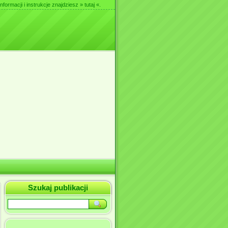
nformacji i instrukcje znajdziesz
» tutaj «
.
Szukaj publikacji