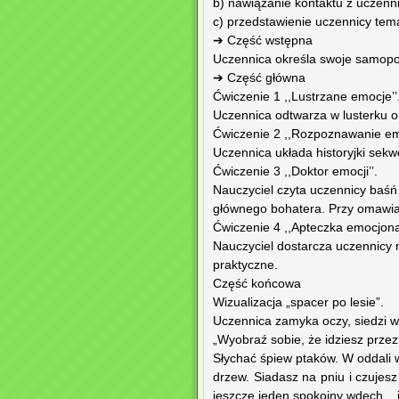
b) nawiązanie kontaktu z uczenn
c) przedstawienie uczennicy tema
➔ Część wstępna
Uczennica określa swoje samopo
➔ Część główna
Ćwiczenie 1 ,,Lustrzane emocje’’
Uczennica odtwarza w lusterku o
Ćwiczenie 2 ,,Rozpoznawanie emo
Uczennica układa historyjki sek
Ćwiczenie 3 ,,Doktor emocji’’.
Nauczyciel czyta uczennicy baśń
głównego bohatera. Przy omawiani
Ćwiczenie 4 ,,Apteczka emocjonal
Nauczyciel dostarcza uczennicy 
praktyczne.
Część końcowa
Wizualizacja „spacer po lesie”.
Uczennica zamyka oczy, siedzi 
„Wyobraź sobie, że idziesz przez
Słychać śpiew ptaków. W oddali 
drzew. Siadasz na pniu i czujesz
jeszcze jeden spokojny wdech... i