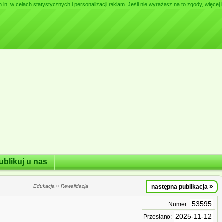
. w celach statystycznych i personalizacji reklam. Jeśli nie wyrażasz na to zgody, więcej i
ublikuj u nas
»
»
Edukacja
Rewalidacja
następna publikacja
53595
Numer:
2025-11-12
Przesłano: