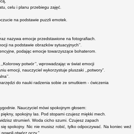
icą,
tu, celu i planu przebiegu zajęć.
czucie na podstawie puzzli emotek.
.
raz nazywa emocje przedstawione na fotografiach.
cji na podstawie obrazków sytuacyjnych’’.
wencyjne, podając emocje towarzyszące bohaterom.
 ,,Kolorowy potwór’’, wprowadzając w świat emocji
u emocji, nauczyciel wykorzystuje pluszaki ,,potwory”.
na’’.
narzędzi do nauki radzenia sobie ze smutkiem - ćwiczenia
wygodnie. Nauczyciel mówi spokojnym głosem:
 piękny, spokojny las. Pod stopami czujesz miękki mech.
widzisz strumień. Woda cicho szumi. Czujesz zapach
 się spokojny. Nic nie musisz robić, tylko odpoczywać. Na koniec weź
 powoli otwórz oczy.”