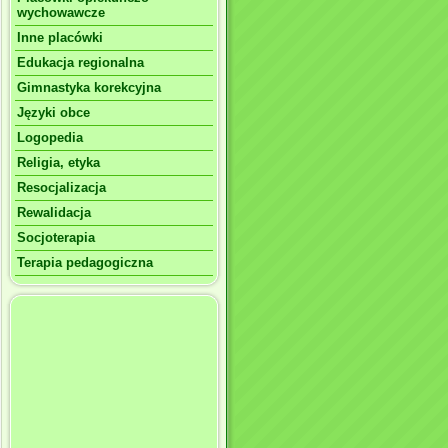
wychowawcze
Inne placówki
Edukacja regionalna
Gimnastyka korekcyjna
Języki obce
Logopedia
Religia, etyka
Resocjalizacja
Rewalidacja
Socjoterapia
Terapia pedagogiczna