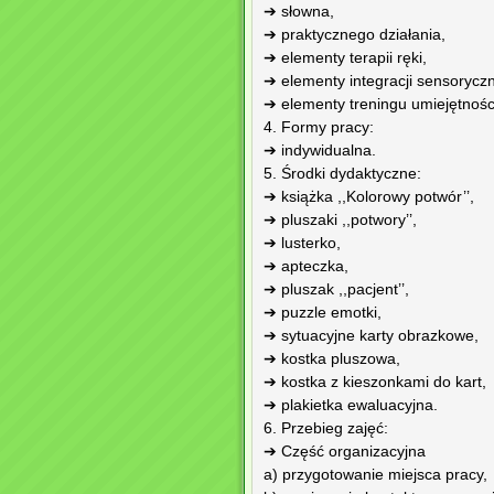
➔ słowna,
➔ praktycznego działania,
➔ elementy terapii ręki,
➔ elementy integracji sensoryczn
➔ elementy treningu umiejętnośc
4. Formy pracy:
➔ indywidualna.
5. Środki dydaktyczne:
➔ książka ,,Kolorowy potwór’’,
➔ pluszaki ,,potwory’’,
➔ lusterko,
➔ apteczka,
➔ pluszak ,,pacjent’’,
➔ puzzle emotki,
➔ sytuacyjne karty obrazkowe,
➔ kostka pluszowa,
➔ kostka z kieszonkami do kart,
➔ plakietka ewaluacyjna.
6. Przebieg zajęć:
➔ Część organizacyjna
a) przygotowanie miejsca pracy,