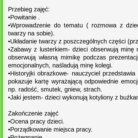
Przebieg zajęć:
•Powitanie .
•Wprowadzenie do tematu ( rozmowa z dzieć
twarzy na sobie).
•Układanie twarzy z poszczególnych części (prz
•Zabawy z lusterkiem- dzieci obserwują minę n
obserwują własną mimikę podczas prezentacj
emocjonalnych, naśladują minę kolegi.
•Historyjki obrazkowe- nauczyciel przedstawia
pokazuje kartę wyrażającą odpowiednie emocje
np. radość, smutek, gniew, strach.
•Jaki jestem- dzieci wykonują kotyliony z buźka
Zakończenie zajęć
•Ocena pracy dzieci.
•Porządkowanie miejsca pracy.
•Pożegnanie