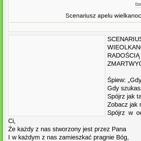
Dzi
Scenariusz apelu wielkano
SCENA
WIEOLKA
RADOŚ
ZMARTWY
Śpiew: „Gd
Gdy szukasz
Spójrz jak t
Zobacz jak 
Spójrz w o
Ci,
Że każdy z nas stworzony jest przez Pana
I w każdym z nas zamieszkać pragnie Bóg,