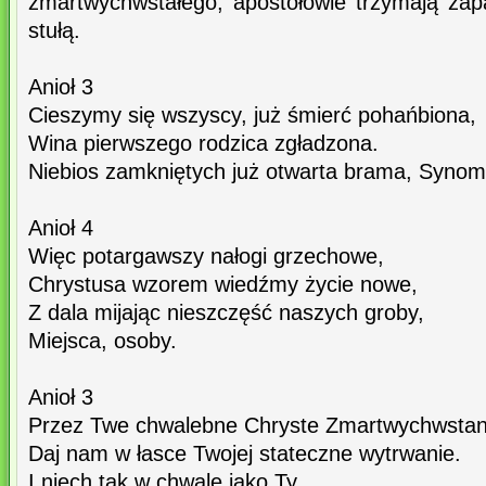
zmartwychwstałego, apostołowie trzymają zap
stułą.
Anioł 3
Cieszymy się wszyscy, już śmierć pohańbiona,
Wina pierwszego rodzica zgładzona.
Niebios zamkniętych już otwarta brama, Syno
Anioł 4
Więc potargawszy nałogi grzechowe,
Chrystusa wzorem wiedźmy życie nowe,
Z dala mijając nieszczęść naszych groby,
Miejsca, osoby.
Anioł 3
Przez Twe chwalebne Chryste Zmartwychwstan
Daj nam w łasce Twojej stateczne wytrwanie.
I niech tak w chwale jako Ty