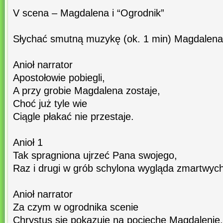
V scena – Magdalena i “Ogrodnik”
Słychać smutną muzykę (ok. 1 min) Magdalena s
Anioł narrator
Apostołowie pobiegli,
A przy grobie Magdalena zostaje,
Choć już tyle wie
Ciągle płakać nie przestaje.
Anioł 1
Tak spragniona ujrzeć Pana swojego,
Raz i drugi w grób schylona wygląda zmartwyc
Anioł narrator
Za czym w ogrodnika scenie
Chrystus się pokazuje na pociechę Magdalenie.