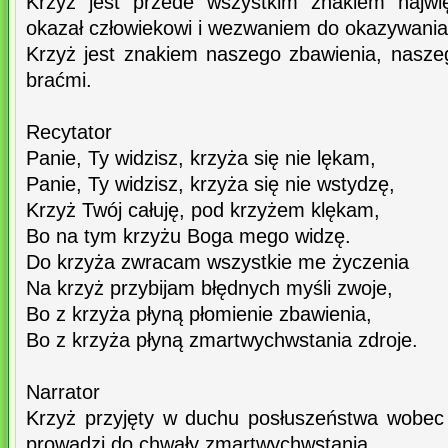
Krzyż jest przede wszystkim znakiem najwię
okazał człowiekowi i wezwaniem do okazywania 
Krzyż jest znakiem naszego zbawienia, nasze
braćmi.
Recytator
Panie, Ty widzisz, krzyża się nie lękam,
Panie, Ty widzisz, krzyża się nie wstydzę,
Krzyż Twój całuję, pod krzyżem klękam,
Bo na tym krzyżu Boga mego widzę.
Do krzyża zwracam wszystkie me życzenia
Na krzyż przybijam błędnych myśli zwoje,
Bo z krzyża płyną płomienie zbawienia,
Bo z krzyża płyną zmartwychwstania zdroje.
Narrator
Krzyż przyjęty w duchu posłuszeństwa wobec O
prowadzi do chwały zmartwychwstania.