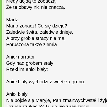
Kiedy dojdą to zobaczą,
Że te obawy nic nie znaczą.
Marta
Mario zobacz! Co się dzieje?
Zaledwie świta, zaledwie dnieje,
A przy grobie straży nie ma,
Poruszona także ziemia.
Anioł narrator
Gdy nad grobem stały
Rzekł im anioł biały:
Anioł biały wychodzi z wnętrza grobu.
Anioł biały
Nie bójcie się Maryje, Pan zmartwychwstał i żyj
Jezusa szukacie? Tu go nie znajdziecie