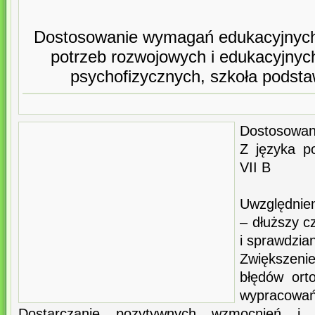
Dostosowanie wymagań edukacyjnych
potrzeb rozwojowych i edukacyjnyc
psychofizycznych, szkoła podsta
Dostosowan
Z języka po
VII B
Uwzględnie
– dłuższy c
i sprawdzia
Zwiększen
błędów orto
wypracowa
Dostarczanie pozytywnych wzmocnień i u