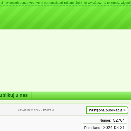
. w celach statystycznych i personalizacji reklam. Jeśli nie wyrażasz na to zgody, więcej i
ublikuj u nas
»
»
Edukator
IPET i WOPFU
następna publikacja
52764
Numer:
2024-08-31
Przesłano: