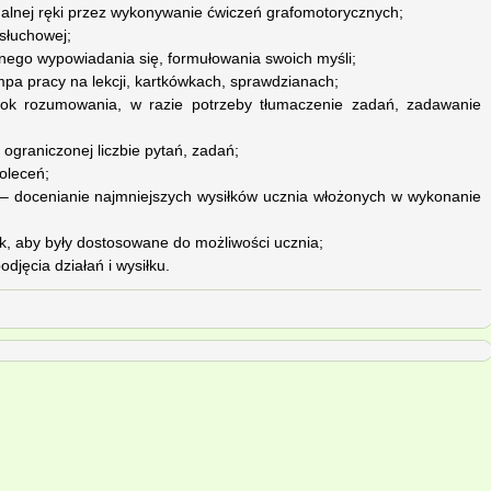
alnej ręki przez wykonywanie ćwiczeń grafomotorycznych;
słuchowej;
nego wypowiadania się, formułowania swoich myśli;
mpa pracy na lekcji, kartkówkach, sprawdzianach;
ok rozumowania, w razie potrzeby tłumaczenie zadań, zadawanie
o ograniczonej liczbie pytań, zadań;
poleceń;
 – docenianie najmniejszych wysiłków ucznia włożonych w wykonanie
ak, aby były dostosowane do możliwości ucznia;
djęcia działań i wysiłku.