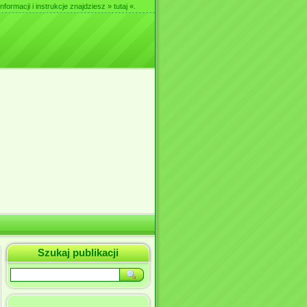
nformacji i instrukcje znajdziesz
» tutaj «
.
Szukaj publikacji