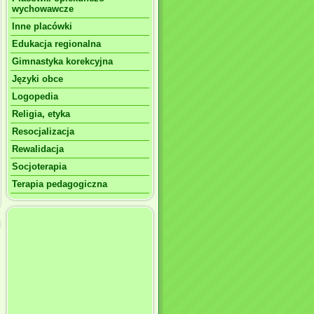
wychowawcze
Inne placówki
Edukacja regionalna
Gimnastyka korekcyjna
Języki obce
Logopedia
Religia, etyka
Resocjalizacja
Rewalidacja
Socjoterapia
Terapia pedagogiczna