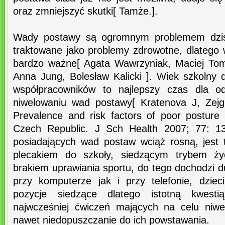
oraz zmniejszyć skutki[ Tamże.].
Wady postawy są ogromnym problemem dzisi
traktowane jako problemy zdrowotne, dlatego wd
bardzo ważne[ Agata Wawrzyniak, Maciej To
Anna Jung, Bolesław Kalicki ]. Wiek szkolny 
współpracowników to najlepszy czas dla od
niwelowaniu wad postawy[ Kratenova J, Zejg
Prevalence and risk factors of poor posture 
Czech Republic. J Sch Health 2007; 77: 13
posiadających wad postaw wciąż rosną, jest
plecakiem do szkoły, siedzącym trybem życ
brakiem uprawiania sportu, do tego dochodzi 
przy komputerze jak i przy telefonie, dzieci
pozycje siedzące dlatego istotną kwesti
najwcześniej ćwiczeń mających na celu niw
nawet niedopuszczanie do ich powstawania.