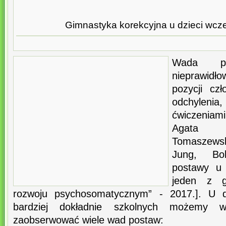
Gimnastyka korekcyjna u dzieci wc
Wada po
nieprawidł
pozycji czł
odchylenia
ćwiczeniami
Agata W
Tomaszews
Jung, Bo
postawy u 
jeden z 
rozwoju psychosomatycznym” - 2017.]. U dz
bardziej dokładnie szkolnych możemy w
zaobserwować wiele wad postaw: