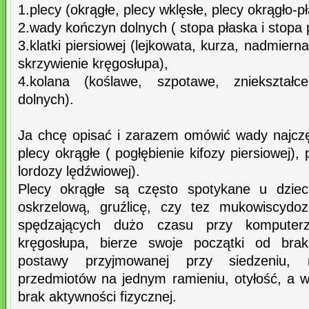
1.plecy (okrągłe, plecy wklęsłe, plecy okrągło-pł
2.wady kończyn dolnych ( stopa płaska i stopa 
3.klatki piersiowej (lejkowata, kurza, nadmiern
skrzywienie kręgosłupa),
4.kolana (koślawe, szpotawe, zniekształc
dolnych).
Ja chcę opisać i zarazem omówić wady najczęś
plecy okrągłe ( pogłębienie kifozy piersiowej), 
lordozy lędźwiowej).
Plecy okrągłe są często spotykane u dziec
oskrzelową, gruźlicę, czy tez mukowiscydoz
spędzających dużo czasu przy komputerz
kręgosłupa, bierze swoje początki od brak
postawy przyjmowanej przy siedzeniu, n
przedmiotów na jednym ramieniu, otyłość, a wi
brak aktywności fizycznej.