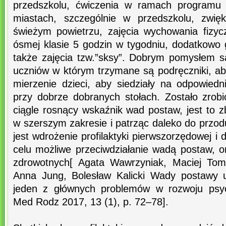
przedszkolu, ćwiczenia w ramach programu „
miastach, szczególnie w przedszkolu, zwięk
świeżym powietrzu, zajęcia wychowania fizy
ósmej klasie 5 godzin w tygodniu, dodatkowo 
także zajęcia tzw.”sksy”. Dobrym pomysłem są
uczniów w którym trzymane są podręczniki, ab
mierzenie dzieci, aby siedziały na odpowiedn
przy dobrze dobranych stołach. Zostało zrob
ciągle rosnący wskaźnik wad postaw, jest to 
w szerszym zakresie i patrząc daleko do przo
jest wdrożenie profilaktyki pierwszorzędowej i
celu możliwe przeciwdziałanie wadą postaw, o
zdrowotnych[ Agata Wawrzyniak, Maciej Tom
Anna Jung, Bolesław Kalicki Wady postawy u
jeden z głównych problemów w rozwoju psy
Med Rodz 2017, 13 (1), p. 72–78].