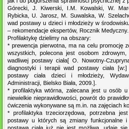
jak i do pogorszenia sprawności psychicznej z 
Górecki, J. Kiwerski, I.M. Kowalski, W. Ma
Rybicka, U. Jarosz, M. Suwalska, W. Szelacho
wad postawy u dzieci i młodzieży w środowisk
– rekomendacje ekspertów, Rocznik Medyczny. 
Profilaktykę dzielimy na obszary:
* prewencja pierwotna, ma na celu promocję z
wszystkich, polecona jest osobom zdrowym,
wadliwej postawy ciała[ O. Nowotny-Czupryna
diagnostyki i terapii wad postawy ciała [w
postawy ciała dzieci i młodzieży, Wydaw
Administracji, Bielsko Biała, 2009.].
* profilaktyka wtórna, zalecana jest u osób 
niewielkie nieprawidłowości, powrót do prawidł
ćwiczenia wykonywane są m.in. na zajęciach ko
* profilaktyka trzeciorzędowa, potrzebna j
postawy u których są zmiany funkcjonalne i 
postawa ciała już nie jest możliwa, udaje si