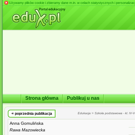
Używamy plików cookie i zbieramy dane m.in. w celach statystycznych i personalizacji 
Strona główna
Publikuj u nas
«
»
poprzednia publikacja
Edukacja
Szkoła podstawowa - kl. IV-VI
Anna Gomulińska
Rawa Mazowiecka