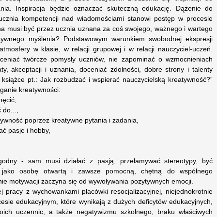
ania. Inspiracja będzie oznaczać skuteczną edukację. Dążenie do
ucznia kompetencji nad wiadomościami stanowi postęp w procesie
zna musi być przez ucznia uznana za coś swojego, ważnego i wartego
atywnego myślenia? Podstawowym warunkiem swobodnej ekspresji
tmosfery w klasie, w relacji grupowej i w relacji nauczyciel-uczeń.
ceniać twórcze pomysły uczniów, nie zapominać o wzmocnieniach
, akceptacji i uznania, doceniać zdolności, dobre strony i talenty
 książce pt.: Jak rozbudzać i wspierać nauczycielską kreatywność?”
ganie kreatywności:
hęcić,
 do...,
tywność poprzez kreatywne pytania i zadania,
ć pasje i hobby,
godny - sam musi działać z pasją, przełamywać stereotypy, być
 jako osobę otwartą i zawsze pomocną, chętną do wspólnego
e motywacji zaczyna się od wywoływania pozytywnych emocji.
iej pracy z wychowankami placówki resocjalizacyjnej, niejednokrotnie
cesie edukacyjnym, które wynikają z dużych deficytów edukacyjnych,
ich uczennic, a także negatywizmu szkolnego, braku właściwych