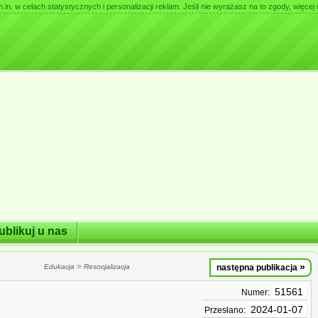
. w celach statystycznych i personalizacji reklam. Jeśli nie wyrażasz na to zgody, więcej i
ublikuj u nas
»
»
Edukacja
Resocjalizacja
następna publikacja
51561
Numer:
2024-01-07
Przesłano: