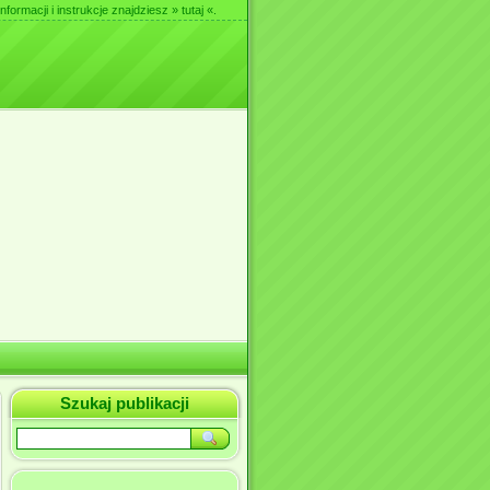
nformacji i instrukcje znajdziesz
» tutaj «
.
Szukaj publikacji