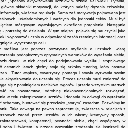
e pt.: „Sposoby aktywizowania uczniów w szkole XXI wieku. Pytania,
 główne składniki motywacji, do których należą: dążenia człowieka,
 informacja, właściwa regulacja. Sama zaś motywacja pojmowana jest
reślonych, uświadomionych i ważnych dla jednostki celów. Musi być
ięciem mózgowym wywołującym określone pragnienia. Następnie
 - potrzebę do działania. W tym miejscu pojawia się nauczyciel jako
nek i wyposażyć ucznia w odpowiedni zasób rzetelnych informacji oraz
gnięcie wytyczonego celu.
w możliwa jest poprzez pozytywne myślenie o uczniach, wiarę
stworzeniu podopiecznym optymalnych warunków do wyrażania siebie,
 wzbudzaniu w nich chęci do podejmowania wysiłku i stopniowego
 ostatnich latach głośny staje się szkolny tutoring, który nasuwa
 uczeń . Tutor wspiera, towarzyszy, pomaga i stawia wyzwania swoim
ie aktywizowania do uczenia się. Proces uczenia musi zmierzać do
osiąga się z pominięciem nacisków, rygorów i przede wszystkim utartych
wić na nowatorstwo, odrobinę niekonwencjonalnych rozwiązań,
ia w celu zainspirowania uczniów i dodania im odwagi do wyrażania
wać schematy, buntować się przeciwko „starym” zasadom. Pozwólmy im
aniu. Taka odwaga na pewno zaprocentuje, zwłaszcza w relacjach z
wierzonych zadań przez uczniów w ich własny kreatywny sposób,
 zainteresowań, kompetencji, pewności siebie, chęci współpracy w
nad sobą i światem, a przede wszystkim zrodzenia się inspiracji do