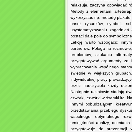
relaksuje, zaczyna opowiadać ró
Metody z elementami arteterapi
wykorzystać np. metodę plakatu
haseł, rysunków, symboli, s
usystematyzowaniu zagadnień 
postaci daje pole do symboliczne
Lekcję warto wzbogacić innym
partnerów. Polega na rozmowie
problemów, szukaniu alterna
przygotowywać argumenty za i
wypracowania wspólnego stanow
świetnie w większych grupach.
indywidualnej pracy prowadzący
przez nauczyciela każdy uczeń
Następnie uczniowie siadają dw
czwórki, czwórki w ósemki itd. N
Innymi pobudzającymi kreatyw
przedstawiania przebiegu dyskusj
wspólnego, optymalnego rozwi
umiejętności analizy, oceniani
przygotowuje do prezentacji