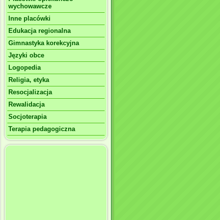
wychowawcze
Inne placówki
Edukacja regionalna
Gimnastyka korekcyjna
Języki obce
Logopedia
Religia, etyka
Resocjalizacja
Rewalidacja
Socjoterapia
Terapia pedagogiczna