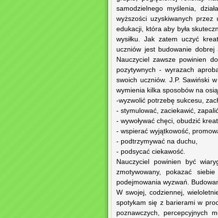
samodzielnego myślenia, dział
wyższości uzyskiwanych przez 
edukacji, która aby była skutec
wysiłku. Jak zatem uczyć kre
uczniów jest budowanie dobrej a
Nauczyciel zawsze powinien do
pozytywnych - wyrazach aprobaty
swoich uczniów. J.P. Sawiński w
wymienia kilka sposobów na osią
-wyzwolić potrzebę sukcesu, zac
- stymulować, zaciekawić, zapalić
- wywoływać chęci, obudzić krea
- wspierać wyjątkowość, promowa
- podtrzymywać na duchu,
- podsycać ciekawość.
Nauczyciel powinien być wiary
zmotywowany, pokazać siebie
podejmowania wyzwań. Budowani
W swojej, codziennej, wieloletn
spotykam się z barierami w pro
poznawczych, percepcyjnych mo