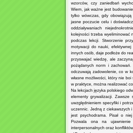
wzorców, czy zaniedbań wycho
Wiem, jak ważne jest budowanie p
tylko wówczas, gdy obowiązują
jasne poczucie celu i doświadc
oddziaływaniach niejednokrot
kolejności trzeba wyeliminować 
podczas lekcji. Stworzenie pr
motywacji do nauki, efektywnej
innych osób, daje podłoże do rea
przyswajać wiedzę, ale zaczynaj
pożądanych norm i zachowań. W
odczuwają zadowolenie, co w k
własne możliwości, który nie boi
w praktyce, można realizować co
Na lekcjach języka polskiego od
elementy grywalizacji. Zawsze 
uwzględnieniem specyfiki i potrz
uczennic. Jedną z ciekawszych i
jest psychodrama. Pisał o niej
Pozwala ona na ujawnienie 
interpersonalnych oraz konflikt