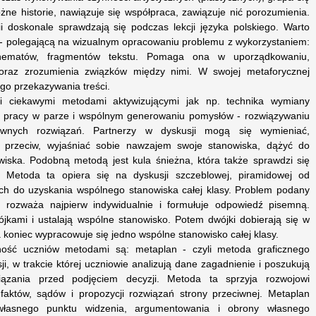
żne historie, nawiązuje się współpraca, zawiązuje nić porozumienia.
i doskonale sprawdzają się podczas lekcji języka polskiego. Warto
 - polegającą na wizualnym opracowaniu problemu z wykorzystaniem:
chematów, fragmentów tekstu. Pomaga ona w uporządkowaniu,
oraz zrozumienia związków między nimi. W swojej metaforycznej
go przekazywania treści.
i ciekawymi metodami aktywizującymi jak np. technika wymiany
, pracy w parze i wspólnym generowaniu pomysłów - rozwiązywaniu
tywnych rozwiązań. Partnerzy w dyskusji mogą się wymieniać,
 przeciw, wyjaśniać sobie nawzajem swoje stanowiska, dążyć do
iska. Podobną metodą jest kula śnieżna, która także sprawdzi się
 Metoda ta opiera się na dyskusji szczeblowej, piramidowej od
ch do uzyskania wspólnego stanowiska całej klasy. Problem podany
 rozważa najpierw indywidualnie i formułuje odpowiedź pisemną.
ójkami i ustalają wspólne stanowisko. Potem dwójki dobierają się w
a koniec wypracowuje się jedno wspólne stanowisko całej klasy.
ność uczniów metodami są: metaplan - czyli metoda graficznego
i, w trakcie której uczniowie analizują dane zagadnienie i poszukują
ązania przed podjęciem decyzji. Metoda ta sprzyja rozwojowi
a faktów, sądów i propozycji rozwiązań strony przeciwnej. Metaplan
 własnego punktu widzenia, argumentowania i obrony własnego