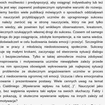
oich możliwości i predyspozycji, aby osiągnąć indywidualny lub też
la jest więc zapewnić podopiecznym optymalne warunki do rozwoju.
dziemy bardzo wiele publikacji mówiących o sposobach oddziaływań
 nauczycieli przybliżających uczniów do upragnionego sukcesu
należy zwrócić się w stronę nauczyciela, który nie jest tylko
m wiedzy, ale powinien być wnikliwym obserwatorem, kreatorem,
iecznych szukających własnej drogi do sukcesu. Czasem od samego
droga do jego osiągnięcia, zdobyte kompetencje, a nie sama wiedza.
doświadczeń w celu budowania świata emocji i przeżyć. Szczególnie
jście w pracy z młodzieżą niedostosowaną społecznie. Sukcesy
je się małymi krokami, zaczynając od stworzenia sytuacji dialogu
a i bezpieczeństwa. Tylko w takiej atmosferze można zdobywać
inspirowania i motywowania uczniów niewątpliwie zależy przede
 na nim spoczywa obowiązek wykreowania jak najlepszej sytuacji
i i problemów ze skutecznym angażowaniem uczniów w proces
 z niedocenienia ogromnej roli emocji. Uczucia i sfera emocjonalna
howanie i prezentowane postawy. Wiele cennych uwag na temat
Cialdiniego „Wywieranie wpływu na ludzi(...)”. Nauczyciel jako
ę, bez wątpienia wywiera taki wpływ na swoich słuchaczy. Fakty i
 pokazują, iż skuteczne wywieranie wpływu na innych zależy od
 motywacja?