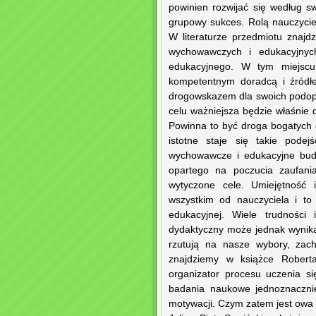
powinien rozwijać się według sw
grupowy sukces. Rolą nauczycie
W literaturze przedmiotu znaj
wychowawczych i edukacyjnych
edukacyjnego. W tym miejscu 
kompetentnym doradcą i źródłe
drogowskazem dla swoich podop
celu ważniejsza będzie właśnie 
Powinna to być droga bogatych 
istotne staje się takie pode
wychowawcze i edukacyjne budu
opartego na poczucia zaufani
wytyczone cele. Umiejętność 
wszystkim od nauczyciela i to
edukacyjnej. Wiele trudnośc
dydaktyczny może jednak wynikać
rzutują na nasze wybory, zac
znajdziemy w książce Roberta 
organizator procesu uczenia si
badania naukowe jednoznacznie
motywacji. Czym zatem jest owa