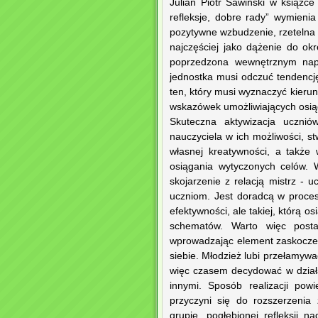
Julian Piotr Sawiński w książc
refleksje, dobre rady” wymienia
pozytywne wzbudzenie, rzetelna
najczęściej jako dążenie do ok
poprzedzona wewnętrznym nap
jednostka musi odczuć tendencję
ten, który musi wyznaczyć kieru
wskazówek umożliwiających osią
Skuteczna aktywizacja ucznió
nauczyciela w ich możliwości, 
własnej kreatywności, a także
osiągania wytyczonych celów. W
skojarzenie z relacją mistrz -
uczniom. Jest doradcą w proces
efektywności, ale takiej, którą 
schematów. Warto więc posta
wprowadzając element zaskoczen
siebie. Młodzież lubi przełamy
więc czasem decydować w dział
innymi. Sposób realizacji po
przyczyni się do rozszerzenia
grupie, pogłębionej refleksji 