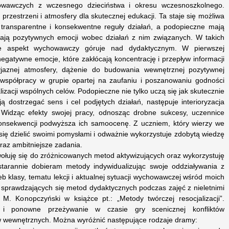
wawczych z wczesnego dzieciństwa i okresu wczesnoszkolnego.
rzestrzeni i atmosfery dla skutecznej edukacji. Ta staje się możliwa
 transparentne i konsekwentne reguły działań, a podopieczne mają
zają pozytywnych emocji wobec działań z nim związanych. W takich
nie aspekt wychowawczy góruje nad dydaktycznym. W pierwszej
negatywne emocje, które zakłócają koncentrację i przepływ informacji
zyjaznej atmosfery, dążenie do budowania wewnętrznej pozytywnej
 współpracy w grupie opartej na zaufaniu i poszanowaniu godności
lizacji wspólnych celów. Podopieczne nie tylko uczą się jak skutecznie
ą dostrzegać sens i cel podjętych działań, następuje interioryzacja
idząc efekty swojej pracy, odnosząc drobne sukcesy, uczennice
onsekwencji podwyższa ich samoocenę. Z uczniem, który wierzy we
 się dzielić swoimi pomysłami i odważnie wykorzystuje zdobytą wiedzę
raz ambitniejsze zadania.
wołuję się do zróżnicowanych metod aktywizujących oraz wykorzystuję
starannie dobieram metody indywidualizując swoje oddziaływania z
eb klasy, tematu lekcji i aktualnej sytuacji wychowawczej wśród moich
 sprawdzających się metod dydaktycznych podczas zajęć z nieletnimi
 M. Konopczyński w książce pt.: „Metody twórczej resocjalizacji”.
i ponowne przeżywanie w czasie gry scenicznej konfliktów
ów wewnętrznych. Można wyróżnić następujące rodzaje dramy: