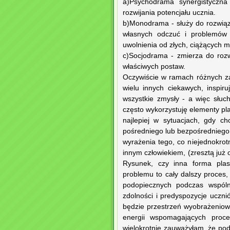
a)Psychodrama synergistyczna
rozwijania potencjału ucznia.
b)Monodrama - służy do rozwią
własnych odczuć i problemów w
uwolnienia od złych, ciążących m
c)Socjodrama - zmierza do rozw
właściwych postaw.
Oczywiście w ramach różnych z
wielu innych ciekawych, inspi
wszystkie zmysły - a więc słuc
często wykorzystuję elementy pla
najlepiej w sytuacjach, gdy c
pośredniego lub bezpośredniego 
wyrażenia tego, co niejednokrot
innym człowiekiem, (zresztą już o
Rysunek, czy inna forma plas
problemu to cały dalszy proces
podopiecznych podczas wspólne
zdolności i predyspozycje uczni
będzie przestrzeń wyobrażeniowa.
energii wspomagających proce
wielokrotnie zauważyłam, że pod