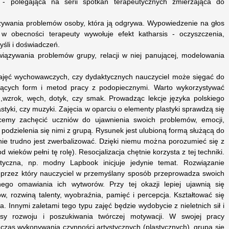
 - polegająca na serii spotkań terapeutycznych zmierzająca do
zywania problemów osoby, która ją odgrywa. Wypowiedzenie na głos
 obecności terapeuty wywołuje efekt katharsis - oczyszczenia,
yśli i doświadczeń.
iązywania problemów grupy, relacji w niej panującej, modelowania
ajęć wychowawczych, czy dydaktycznych nauczyciel może sięgać do
rujących form i metod pracy z podopiecznymi. Warto wykorzystywać
h,wzrok, węch, dotyk, czy smak. Prowadząc lekcje języka polskiego
styki, czy muzyki. Zajęcia w oparciu o elementy plastyki sprawdzą się
hcemy zachęcić uczniów do ujawnienia swoich problemów, emocji,
podzielenia się nimi z grupą. Rysunek jest ulubioną formą służącą do
nie trudno jest zwerbalizować. Dzięki niemu można porozumieć się z
d wieków pełni tę rolę). Resocjalizacja chętnie korzysta z tej techniki.
tyczna, np. modny Lapbook inicjuje jedynie temat. Rozwiązanie
, przez który nauczyciel w przemyślany sposób przeprowadza swoich
go omawiania ich wytworów. Przy tej okazji lepiej ujawnią się
ów, rozwiną talenty, wyobraźnia, pamięć i percepcja. Kształtować się
 Innymi zaletami tego typu zajęć będzie wydobycie z nieletnich sił i
sy rozwoju i poszukiwania twórczej motywacji. W swojej pracy
czas wykonywania czynności artystycznych (plastycznych), grupa się