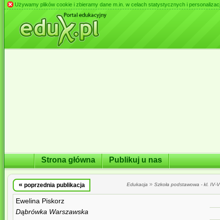
Używamy plików cookie i zbieramy dane m.in. w celach statystycznych i personalizacji 
Strona główna
Publikuj u nas
«
»
poprzednia publikacja
Edukacja
Szkoła podstawowa - kl. IV-VI
Ewelina Piskorz
Dąbrówka Warszawska