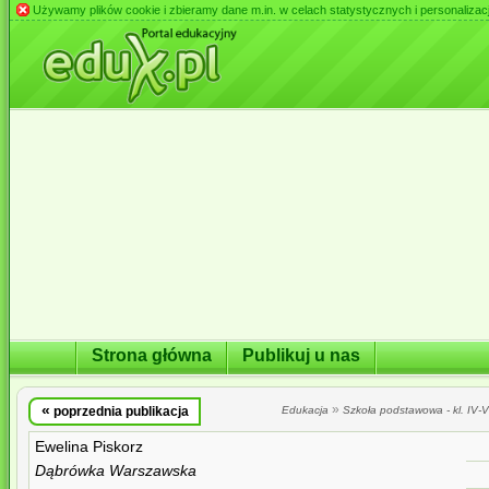
Używamy plików cookie i zbieramy dane m.in. w celach statystycznych i personalizacji 
Strona główna
Publikuj u nas
«
»
poprzednia publikacja
Edukacja
Szkoła podstawowa - kl. IV-VI
Ewelina Piskorz
Dąbrówka Warszawska