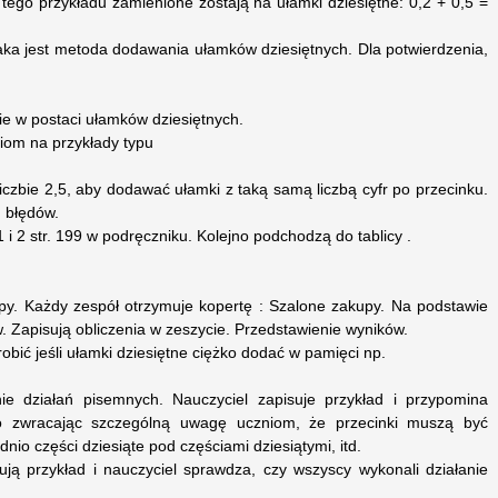
 tego przykładu zamienione zostają na ułamki dziesiętne: 0,2 + 0,5 =
aka jest metoda dodawania ułamków dziesiętnych. Dla potwierdzenia,
ie w postaci ułamków dziesiętnych.
iom na przykłady typu
iczbie 2,5, aby dodawać ułamki z taką samą liczbą cyfr po przecinku.
 błędów.
 i 2 str. 199 w podręczniku. Kolejno podchodzą do tablicy .
upy. Każdy zespół otrzymuje kopertę : Szalone zakupy. Na podstawie
. Zapisują obliczenia w zeszycie. Przedstawienie wyników.
obić jeśli ułamki dziesiętne ciężko dodać w pamięci np.
ie działań pisemnych. Nauczyciel zapisuje przykład i przypomina
 zwracając szczególną uwagę uczniom, że przecinki muszą być
io części dziesiąte pod częściami dziesiątymi, itd.
ują przykład i nauczyciel sprawdza, czy wszyscy wykonali działanie