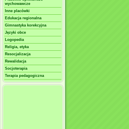
wychowawcze
Inne placówki
Edukacja regionalna
Gimnastyka korekcyjna
Języki obce
Logopedia
Religia, etyka
Resocjalizacja
Rewalidacja
Socjoterapia
Terapia pedagogiczna