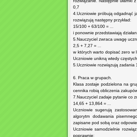
rozwiązanie. Następnie ułamki z
0,7
4.Uczniowie próbują odgadnąć j
rozwiązują następny przykład:
15/100 + 63/100 = ...
i ponownie przedstawiają działan
5.Nauczyciel zwraca uwagę uczn
2,5 + 7,27 = ...
w których warto dopisać zero w l
Uczniowie unikną wtedy częstych
5.Uczniowie rozwiązują zadania 1
6. Praca w grupach.
Klasa zostaje podzielona na gr
cennika robią obliczenia zakupów
7.Nauczyciel zadaje pytanie co zr
14,65 + 13,864 = ...
Uczniowie sugerują zastosowan
algorytm dodawania pisemnego
zapisane pod sobą oraz odpowiedn
Uczniowie samodzielnie rozwiąz
poprawnie: