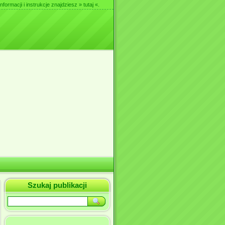
nformacji i instrukcje znajdziesz
» tutaj «
.
Szukaj publikacji