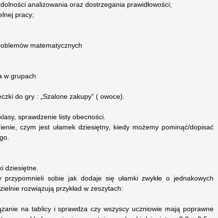
zdolności analizowania oraz dostrzegania prawidłowości;
lnej pracy;
 problemów matematycznych
a w grupach
eczki do gry : „Szalone zakupy” ( owoce).
klasy, sprawdzenie listy obecności.
ienie, czym jest ułamek dziesiętny, kiedy możemy pominąć/dopisać
go.
 dziesiętne.
by przypomnieli sobie jak dodaje się ułamki zwykłe o jednakowych
elnie rozwiązują przykład w zeszytach:
ązanie na tablicy i sprawdza czy wszyscy uczniowie mają poprawne