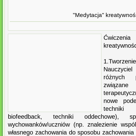
"Medytacja" kreatywnoś
Ćwiczeni
kreatywnośc
1.Tworze
Nauczycie
różnych 
związa
terapeuty
nowe podej
techniki
biofeedback, techniki oddechowe), s
wychowanków/uczniów (np. znalezienie wspól
własnego zachowania do sposobu zachowania s