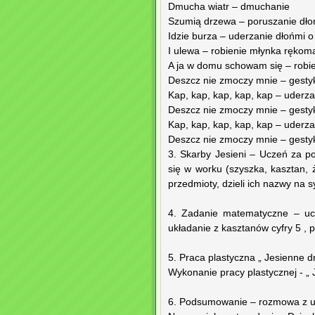
Dmucha wiatr – dmuchanie
Szumią drzewa – poruszanie dł
Idzie burza – uderzanie dłońmi o
I ulewa – robienie młynka rękom
A ja w domu schowam się – robi
Deszcz nie zmoczy mnie – gestyk
Kap, kap, kap, kap, kap – uderza
Deszcz nie zmoczy mnie – gestyk
Kap, kap, kap, kap, kap – uderza
Deszcz nie zmoczy mnie – gestyk
3. Skarby Jesieni – Uczeń za p
się w worku (szyszka, kasztan, 
przedmioty, dzieli ich nazwy na s
4. Zadanie matematyczne – ucz
układanie z kasztanów cyfry 5 , 
5. Praca plastyczna „ Jesienne d
Wykonanie pracy plastycznej - „ J
6. Podsumowanie – rozmowa z uc