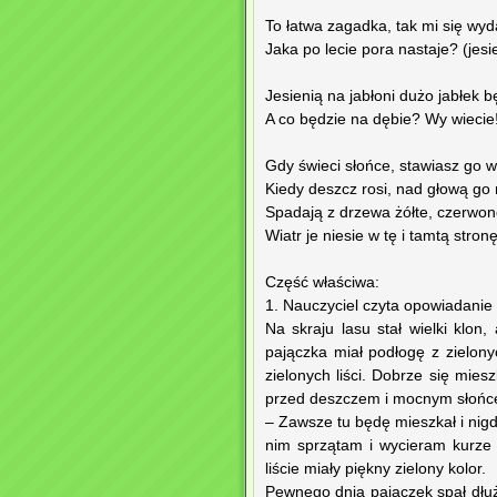
To łatwa zagadka, tak mi się wyd
Jaka po lecie pora nastaje? (jesi
Jesienią na jabłoni dużo jabłek b
A co będzie na dębie? Wy wiecie!
Gdy świeci słońce, stawiasz go w
Kiedy deszcz rosi, nad głową go 
Spadają z drzewa żółte, czerwon
Wiatr je niesie w tę i tamtą stronę.
Część właściwa:
1. Nauczyciel czyta opowiadanie 
Na skraju lasu stał wielki klon
pajączka miał podłogę z zielonyc
zielonych liści. Dobrze się mie
przed deszczem i mocnym słońce
– Zawsze tu będę mieszkał i nig
nim sprzątam i wycieram kurze 
liście miały piękny zielony kolor.
Pewnego dnia pajączek spał dłuże