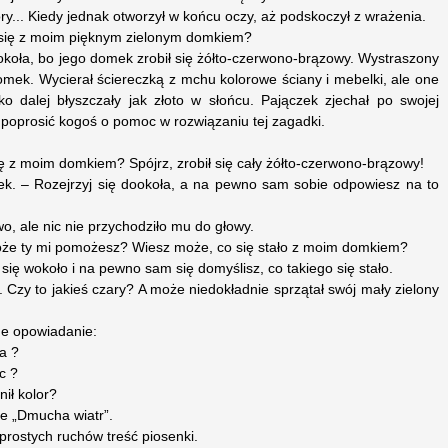
 pory... Kiedy jednak otworzył w końcu oczy, aż podskoczył z wrażenia.
o się z moim pięknym zielonym domkiem?
koła, bo jego domek zrobił się żółto-czerwono-brązowy. Wystraszony
omek. Wycierał ściereczką z mchu kolorowe ściany i mebelki, ale one
ylko dalej błyszczały jak złoto w słońcu. Pajączek zjechał po swojej
 poprosić kogoś o pomoc w rozwiązaniu tej zagadki.
 się z moim domkiem? Spójrz, zrobił się cały żółto-czerwono-brązowy!
isek. – Rozejrzyj się dookoła, a na pewno sam sobie odpowiesz na to
wo, ale nic nie przychodziło mu do głowy.
 może ty mi pomożesz? Wiesz może, co się stało z moim domkiem?
 się wokoło i na pewno sam się domyślisz, co takiego się stało.
. Czy to jakieś czary? A może niedokładnie sprzątał swój mały zielony
e opowiadanie:
a ?
c ?
ił kolor?
e „Dmucha wiatr”.
rostych ruchów treść piosenki.