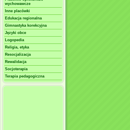
wychowawcze
Inne placówki
Edukacja regionalna
Gimnastyka korekcyjna
Języki obce
Logopedia
Religia, etyka
Resocjalizacja
Rewalidacja
Socjoterapia
Terapia pedagogiczna