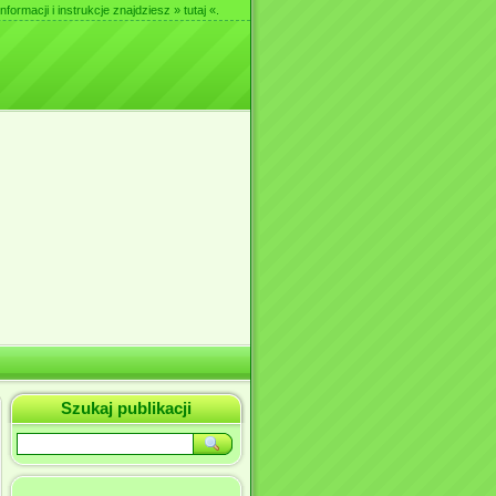
nformacji i instrukcje znajdziesz
» tutaj «
.
Szukaj publikacji