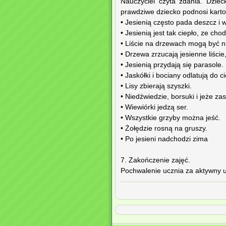
Nauczyciel czyta zdania. Dziec
prawdziwe dziecko podnosi karton
• Jesienią często pada deszcz i wi
• Jesienią jest tak ciepło, ze ch
• Liście na drzewach mogą być ni
• Drzewa zrzucają jesienne liści
• Jesienią przydają się parasole.
• Jaskółki i bociany odlatują do c
• Lisy zbierają szyszki.
• Niedźwiedzie, borsuki i jeże za
• Wiewiórki jedzą ser.
• Wszystkie grzyby można jeść.
• Żołędzie rosną na gruszy.
• Po jesieni nadchodzi zima
7. Zakończenie zajęć.
Pochwalenie ucznia za aktywny u