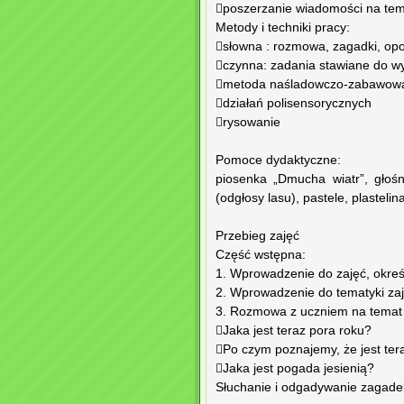
poszerzanie wiadomości na tema
Metody i techniki pracy:
słowna : rozmowa, zagadki, op
czynna: zadania stawiane do w
metoda naśladowczo-zabawow
działań polisensorycznych
rysowanie
Pomoce dydaktyczne:
piosenka „Dmucha wiatr”, głośn
(odgłosy lasu), pastele, plastelin
Przebieg zajęć
Część wstępna:
1. Wprowadzenie do zajęć, określ
2. Wprowadzenie do tematyki zaj
3. Rozmowa z uczniem na temat a
Jaka jest teraz pora roku?
Po czym poznajemy, że jest ter
Jaka jest pogada jesienią?
Słuchanie i odgadywanie zagadek