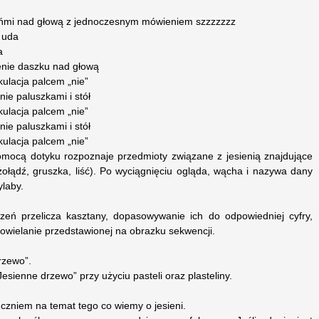
ońmi nad głową z jednoczesnym mówieniem szzzzzzz
 uda
a
enie daszku nad głową
ulacja palcem „nie”
nie paluszkami i stół
ulacja palcem „nie”
nie paluszkami i stół
ulacja palcem „nie”
omocą dotyku rozpoznaje przedmioty związane z jesienią znajdujące
żołądź, gruszka, liść). Po wyciągnięciu ogląda, wącha i nazywa dany
ylaby.
eń przelicza kasztany, dopasowywanie ich do odpowiedniej cyfry,
powielanie przedstawionej na obrazku sekwencji.
rzewo”.
esienne drzewo” przy użyciu pasteli oraz plasteliny.
zniem na temat tego co wiemy o jesieni.