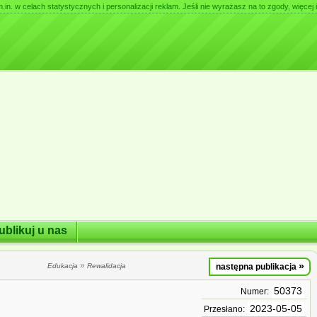
. w celach statystycznych i personalizacji reklam. Jeśli nie wyrażasz na to zgody, więcej i
ublikuj u nas
»
»
Edukacja
Rewalidacja
następna publikacja
50373
Numer:
2023-05-05
Przesłano: