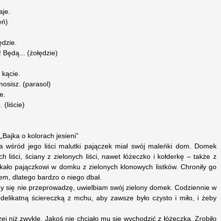
aje.
eń)
ędzie.
 Będą... (żołędzie)
 kącie.
nosisz. (parasol)
e.
 (liście)
„Bajka o kolorach jesieni”
, a wśród jego liści malutki pajączek miał swój maleńki dom. Domek
h liści, ściany z zielonych liści, nawet łóżeczko i kołderkę – także z
szkało pajączkowi w domku z zielonych klonowych listków. Chroniły go
m, dlatego bardzo o niego dbał.
dy się nie przeprowadzę, uwielbiam swój zielony domek. Codziennie w
delikatną ściereczką z mchu, aby zawsze było czysto i miło, i żeby
j niż zwykle. Jakoś nie chciało mu się wychodzić z łóżeczka. Zrobiło