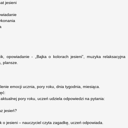
t jesieni
owiadanie
ykonania
a
ik, opowiadanie - „Bajka o kolorach jesieni”, muzyka relaksacyjna
a, plansze.
enie emocji ucznia, pory roku, dnia tygodnia, miesiąca.
ęć:
ktualnej pory roku, uczeń udziela odpowiedzi na pytania:
az jesień?
 o jesieni – nauczyciel czyta zagadkę, uczeń odpowiada.