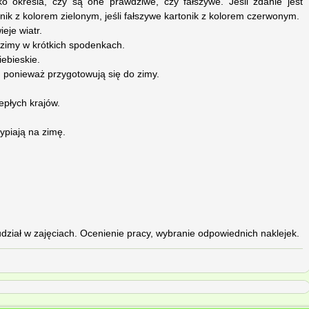
ko określa, czy są one prawdziwe, czy fałszywe. Jeśli zdanie jest
ik z kolorem zielonym, jeśli fałszywe kartonik z kolorem czerwonym.
eje wiatr.
odzimy w krótkich spodenkach.
ebieskie.
e, ponieważ przygotowują się do zimy.
iepłych krajów.
sypiają na zimę.
dział w zajęciach. Ocenienie pracy, wybranie odpowiednich naklejek.