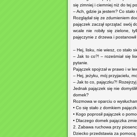
się zimniej i ciemniej niż do tej
– Ach, gdzie ja jestem? Co stał
Rozglądał się ze zdumieniem doo
pajączek zaczął sprzątać swój d
wcale nie robiły się zielone, t
pajęczynie z drzewa i postanowił
– Hej, lisku, nie wiesz, co stało
– Jak to co?! – roześmiał się l
pytanie.
Pajączek spojrzał w prawo i w le
– Hej, jeżyku, mój przyjacielu,
– Jak to co, pajączku?! Rozejrzyj
Jednak pajączek się nie domyślił
domek?
Rozmowa w oparciu o wysłuchan
• Co się stało z domkiem pajączk
• Kogo poprosił pajączek o pomo
• Dlaczego domek pajączka zmien
2. Zabawa ruchowa przy piosenc
Dziecko przedstawia za pomocą p