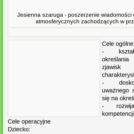
Jesienna szaruga - poszerzenie wiadomości d
atmosferycznych zachodzących w przy
Cele ogólne
- kształ
określani
zjawisk
charakteryst
- doskon
uważnego s
się na okre
- rozwij
kompetencji
Cele operacyjne
Dziecko: