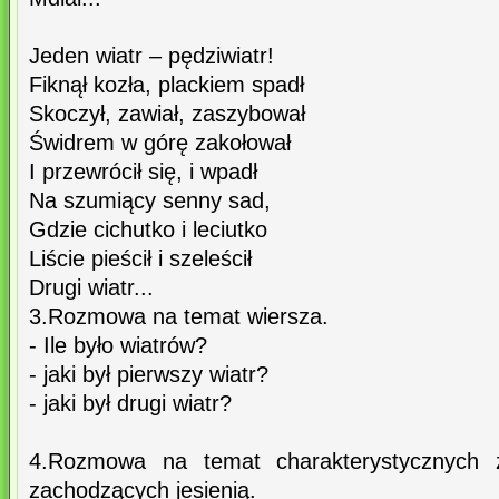
Jeden wiatr – pędziwiatr!
Fiknął kozła, plackiem spadł
Skoczył, zawiał, zaszybował
Świdrem w górę zakołował
I przewrócił się, i wpadł
Na szumiący senny sad,
Gdzie cichutko i leciutko
Liście pieścił i szeleścił
Drugi wiatr...
3.Rozmowa na temat wiersza.
- Ile było wiatrów?
- jaki był pierwszy wiatr?
- jaki był drugi wiatr?
4.Rozmowa na temat charakterystycznych z
zachodzących jesienią.