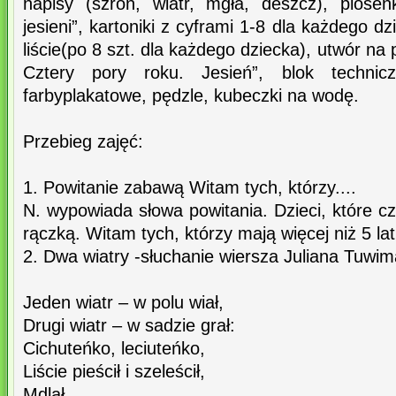
napisy (szron, wiatr, mgła, deszcz), piose
jesieni”, kartoniki z cyframi 1-8 dla każdego d
liście(po 8 szt. dla każdego dziecka), utwór na 
Cztery pory roku. Jesień”, blok technic
farbyplakatowe, pędzle, kubeczki na wodę.
Przebieg zajęć:
1. Powitanie zabawą Witam tych, którzy....
N. wypowiada słowa powitania. Dzieci, które c
rączką. Witam tych, którzy mają więcej niż 5 lat,
2. Dwa wiatry -słuchanie wiersza Juliana Tuwim
Jeden wiatr – w polu wiał,
Drugi wiatr – w sadzie grał:
Cichuteńko, leciuteńko,
Liście pieścił i szeleścił,
Mdlał...