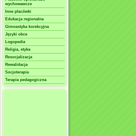
wychowawcze
Inne placówki
Edukacja regionalna
Gimnastyka korekcyjna
Języki obce
Logopedia
Religia, etyka
Resocjalizacja
Rewalidacja
Socjoterapia
Terapia pedagogiczna