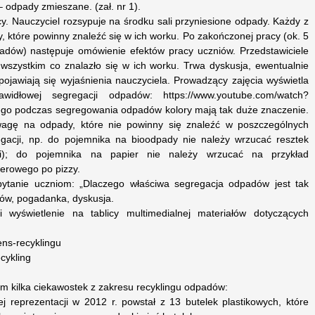
 odpady zmieszane. (zał. nr 1).
cy. Nauczyciel rozsypuje na środku sali przyniesione odpady. Każdy z
, które powinny znaleźć się w ich worku. Po zakończonej pracy (ok. 5
dpadów) następuje omówienie efektów pracy uczniów. Przedstawiciele
wszystkim co znalazło się w ich worku. Trwa dyskusja, ewentualnie
ojawiają się wyjaśnienia nauczyciela. Prowadzący zajęcia wyświetla
widłowej segregacji odpadów: https://www.youtube.com/watch?
ego podczas segregowania odpadów kolory mają tak duże znaczenie.
agę na odpady, które nie powinny się znaleźć w poszczególnych
gacji, np. do pojemnika na bioodpady nie należy wrzucać resztek
ści); do pojemnika na papier nie należy wrzucać na przykład
erowego po pizzy.
pytanie uczniom: „Dlaczego właściwa segregacja odpadów jest tak
iów, pogadanka, dyskusja.
 i wyświetlenie na tablicy multimedialnej materiałów dotyczących
ens-recyklingu
cykling
om kilka ciekawostek z zakresu recyklingu odpadów:
zej reprezentacji w 2012 r. powstał z 13 butelek plastikowych, które