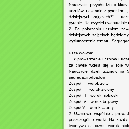
Nauczyciel przychodzi do klas
uczniów, uczennic z pytaniem: 
dzisiejszych zajęciach?” – uc
pytanie. Nauczyciel ewentualnie
2. Po pokazaniu uczniom zawar
dzisiejszych zajęciach będziem
wytłumaczenie tematu: Segregacj
Faza główna:
1. Wprowadzenie uczniów i uczen
za chwilę wcielą się w rolę wy
Nauczyciel dzieli uczniów na
segregacji odpadów:
Zespół I – worek żółty
Zespół II – worek zielony
Zespół III – worek niebieski
Zespół IV – worek brązowy
Zespół V – worek czarny
2. Uczniowie wspólnie z prowa
poszczególne worki. Na każdym
tworzywa sztuczne; worek nieb