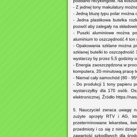
poddano recyklingowi. Na koszul
- Z jednej tony makulatury możn
- Jedną bluzę typu polar można 
- Jedna plastikowa butelka roz
pozwól aby zalegały na składowis
- Puszki aluminiowe można pod
aluminium to oszczędność 4 ton 
- Opakowania szklane można prz
szklanej butelki to oszczędność
wystarczy by przez 5,5 godziny 
- Energia zaoszczędzona w proce
komputera, 20-minutową pracę t
- Niemal cały samochód (80 - 95
- Do produkcji 1 tony papieru p
wystarczyłby dla 170 osób. Os
elektronicznej. Źródło https://na
5. Nauczyciel zwraca uwagę n
zużyte sprzęty RTV i AG, kt
przeterminowane lekarstwa, świe
przedmioty i co się z nimi dzie
zawartość szkodliwych dla środ