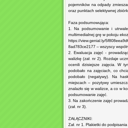
pojemników na odpady zmieszan
oraz punktach selektywnej zbió
Faza podsumowująca:
1. Na podsumowanie i utrwalen
multimedialnej grę w pokoju ek
https://view.genial.ly/5f808ee
8ad783ce2177 – wszyscy wspólni
2. Ewaluacja zajęć - prowadząc
walizkę (zał. nr 2). Rozdaje uc
ocenili dzisiejsze zajęcia. W 
podobało na zajęciach, co chci
podobało (negatywy). Na hasł
miejscach – pozytywy umieszcz
znalazło się w walizce, a co w k
podsumowanie zajęć.
3. Na zakończenie zajęć prowad
(zał. nr 3).
ZAŁĄCZNIKI:
Zał. nr 1. Plakietki do podpisan