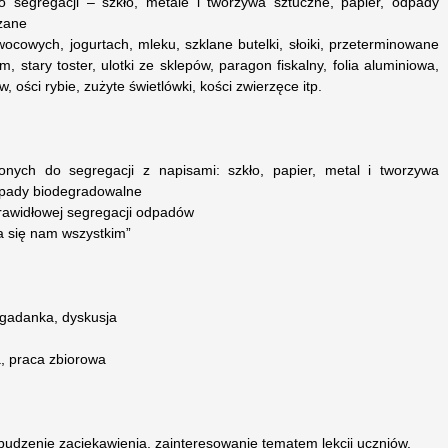
 segregacji – szkło, metale i tworzywa sztuczne, papier, odpady
zane
cowych, jogurtach, mleku, szklane butelki, słoiki, przeterminowane
m, stary toster, ulotki ze sklepów, paragon fiskalny, folia aluminiowa,
, ości rybie, zużyte świetlówki, kości zwierzęce itp.
onych do segregacji z napisami: szkło, papier, metal i tworzywa
dpady biodegradowalne
rawidłowej segregacji odpadów
ca się nam wszystkim”
ogadanka, dyskusja
, praca zbiorowa
zbudzenie zaciekawienia, zainteresowanie tematem lekcji uczniów.