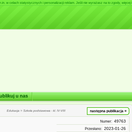
. w celach statystycznych i personalizacji reklam. Jeśli nie wyrażasz na to zgody, więcej i
ublikuj u nas
»
»
Edukacja
Szkoła podstawowa - kl. IV-VIII
następna publikacja
49763
Numer:
2023-01-26
Przesłano: