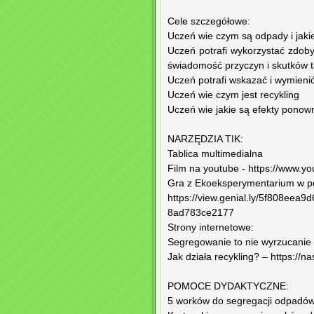
Cele szczegółowe:
Uczeń wie czym są odpady i jakie
Uczeń potrafi wykorzystać zdob
świadomość przyczyn i skutków 
Uczeń potrafi wskazać i wymieni
Uczeń wie czym jest recykling
Uczeń wie jakie są efekty pono
NARZĘDZIA TIK:
Tablica multimedialna
Film na youtube - https://www.
Gra z Ekoeksperymentarium w po
https://view.genial.ly/5f808ee
8ad783ce2177
Strony internetowe:
Segregowanie to nie wyrzucanie -
Jak działa recykling? – https://n
POMOCE DYDAKTYCZNE:
5 worków do segregacji odpadów –