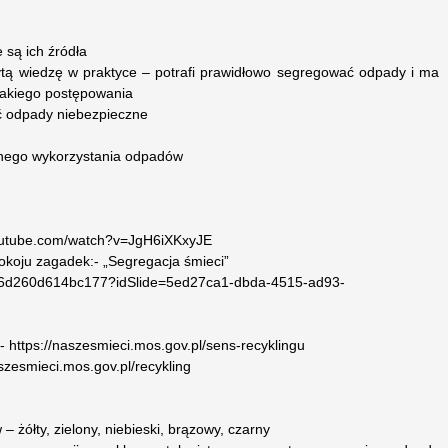
 są ich źródła
ytą wiedzę w praktyce – potrafi prawidłowo segregować odpady i ma
takiego postępowania
ć odpady niebezpieczne
wnego wykorzystania odpadów
youtube.com/watch?v=JgH6iXKxyJE
koju zagadek:- „Segregacja śmieci”
a9d6d260d614bc177?idSlide=5ed27ca1-dbda-4515-ad93-
 https://naszesmieci.mos.gov.pl/sens-recyklingu
aszesmieci.mos.gov.pl/recykling
 żółty, zielony, niebieski, brązowy, czarny