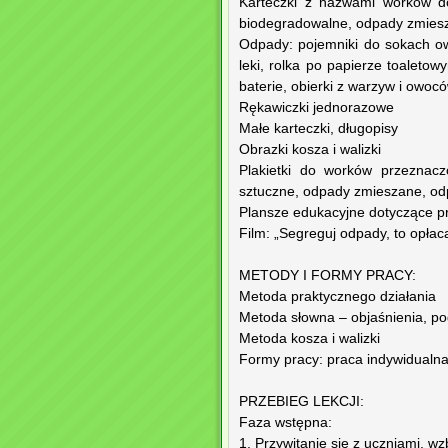
Karteczki z nazwami worków do
biodegradowalne, odpady zmies
Odpady: pojemniki do sokach owo
leki, rolka po papierze toaletowy
baterie, obierki z warzyw i owoców
Rękawiczki jednorazowe
Małe karteczki, długopisy
Obrazki kosza i walizki
Plakietki do worków przeznacz
sztuczne, odpady zmieszane, o
Plansze edukacyjne dotyczące p
Film: „Segreguj odpady, to opła
METODY I FORMY PRACY:
Metoda praktycznego działania
Metoda słowna – objaśnienia, p
Metoda kosza i walizki
Formy pracy: praca indywidualna
PRZEBIEG LEKCJI:
Faza wstępna:
1. Przywitanie się z uczniami, w