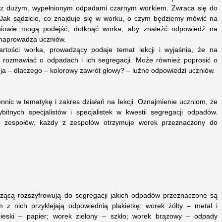
y z dużym, wypełnionym odpadami czarnym workiem. Zwraca się do
„Jak sądzicie, co znajduje się w worku, o czym będziemy mówić na
zniowie mogą podejść, dotknąć worka, aby znaleźć odpowiedź na
 naprowadza uczniów.
tości worka, prowadzący podaje temat lekcji i wyjaśnia, że na
y rozmawiać o odpadach i ich segregacji. Może również poprosić o
a – dlaczego – kolorowy zawrót głowy? – luźne odpowiedzi uczniów.
nic w tematykę i zakres działań na lekcji. Oznajmienie uczniom, że
bitnych specjalistów i specjalistek w kwestii segregacji odpadów.
 5 zespołów, każdy z zespołów otrzymuje worek przeznaczony do
dzącą rozszyfrowują do segregacji jakich odpadów przeznaczone są
 z nich przyklejają odpowiednią plakietkę: worek żółty – metal i
ieski – papier; worek zielony – szkło; worek brązowy – odpady