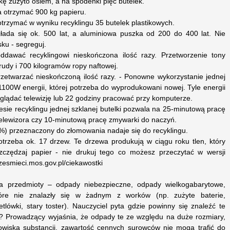
kę zużyto osiem, a na spodenki pięć butelek.
a otrzymać 900 kg papieru.
otrzymać w wyniku recyklingu 35 butelek plastikowych.
kłada się ok. 500 lat, a aluminiowa puszka od 200 do 400 lat. Nie
ku - segreguj.
dawać recyklingowi nieskończona ilość razy. Przetworzenie tony
rudy i 700 kilogramów ropy naftowej.
etwarzać nieskończoną ilość razy. - Ponowne wykorzystanie jednej
 1100W energii, której potrzeba do wyprodukowani nowej. Tyle energii
oglądać telewizję lub 22 godziny pracować przy komputerze.
sie recyklingu jednej szklanej butelki pozwala na 25-minutową pracę
elewizora czy 10-minutową pracę zmywarki do naczyń.
%) przeznaczony do złomowania nadaje się do recyklingu.
otrzeba ok. 17 drzew. Te drzewa produkują w ciągu roku tlen, który
zczędzaj papier - nie drukuj tego co możesz przeczytać w wersji
szesmieci.mos.gov.pl/ciekawostki
a przedmioty – odpady niebezpieczne, odpady wielkogabarytowe,
óre nie znalazły się w żadnym z worków (np. zużyte baterie,
tlówki, stary toster). Nauczyciel pyta gdzie powinny się znaleźć te
je? Prowadzący wyjaśnia, że odpady te ze względu na duże rozmiary,
owiska substancji, zawartość cennych surowców nie mogą trafić do