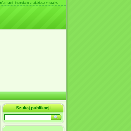
nformacji i instrukcje znajdziesz
» tutaj «
.
Szukaj publikacji