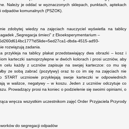
e. Należy je oddać w wyznaczonych sklepach, punktach, aptekach
rki odpadów komunalnych (PSZOK).
ie zdobytej wiedzy na zajęciach nauczyciel wyświetla na tablicy
ozagadek „Segregacja śmieci” z Ekoeksperymentarium –
a9d6d260d614bc177?idSlide=5ed27ca1-dbda-4515-ad93-
e rozwiązują zadania.
a przykleja na tablicy plakat przedstawiający dwa obrazki – kosz i
zniom karteczki samoprzylepne w dwóch kolorach i prosi uczniów, aby
tym celu każdy z uczniów zapisuje na swojej karteczce: co mu się
ałby ze sobą zabrać (pozytywy) oraz to co im się na zajęciach nie
o START uczniowie przyklejają swoje karteczki w odpowiednich
ają w walizce, negatywy – w koszu. Jeden z uczniów odczytuje co
oszu. Prowadzący prosi na koniec o podzielenie się swoimi opiniami, o
ząca wręcza wszystkim uczestnikom zajęć Order Przyjaciela Przyrody
ia worków do segregacji odpadów