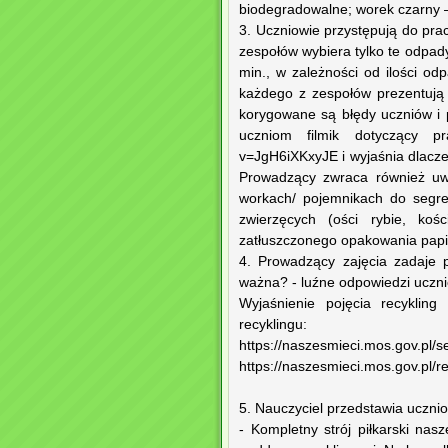
biodegradowalne; worek czarny –
3. Uczniowie przystępują do pra
zespołów wybiera tylko te odpady
min., w zależności od ilości o
każdego z zespołów prezentują 
korygowane są błędy uczniów i p
uczniom filmik dotyczący pra
v=JgH6iXKxyJE i wyjaśnia dlacz
Prowadzący zwraca również uw
workach/ pojemnikach do segre
zwierzęcych (ości rybie, ko
zatłuszczonego opakowania papi
4. Prowadzący zajęcia zadaje 
ważna? - luźne odpowiedzi uczn
Wyjaśnienie pojęcia recykling
recyklingu:
https://naszesmieci.mos.gov.pl/s
https://naszesmieci.mos.gov.pl/re
5. Nauczyciel przedstawia uczni
- Kompletny strój piłkarski nas