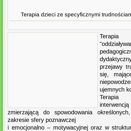
Terapia dzieci ze specyficznymi trudnościam
Terapia
"oddziaływ
pedagogic
dydaktycz
przejawy tr
się, mając
niepowodz
ujemnych ko
Terapia 
interwe
zmierzającą do spowodowania określonych
zakresie sfery poznawczej
i emocjonalno – motywacyjnej oraz w struktur