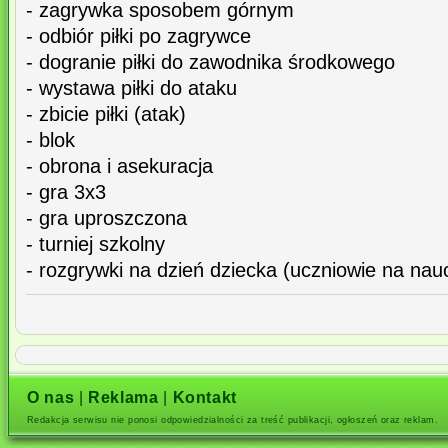
- zagrywka sposobem górnym
- odbiór piłki po zagrywce
- dogranie piłki do zawodnika środkowego
- wystawa piłki do ataku
- zbicie piłki (atak)
- blok
- obrona i asekuracja
- gra 3x3
- gra uproszczona
- turniej szkolny
- rozgrywki na dzień dziecka (uczniowie na nauc
O nas
|
Reklama
|
Kontakt
Redakcja serwisu nie ponosi odpowiedzialności za treść publikacji, ogłoszeń oraz reklam.