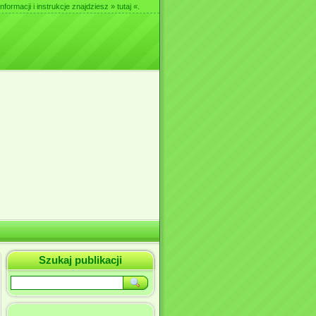
nformacji i instrukcje znajdziesz
» tutaj «
.
Szukaj publikacji