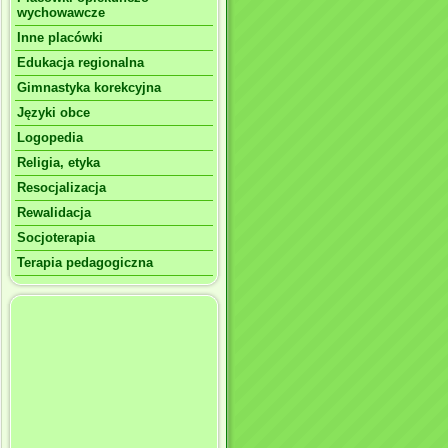
wychowawcze
Inne placówki
Edukacja regionalna
Gimnastyka korekcyjna
Języki obce
Logopedia
Religia, etyka
Resocjalizacja
Rewalidacja
Socjoterapia
Terapia pedagogiczna