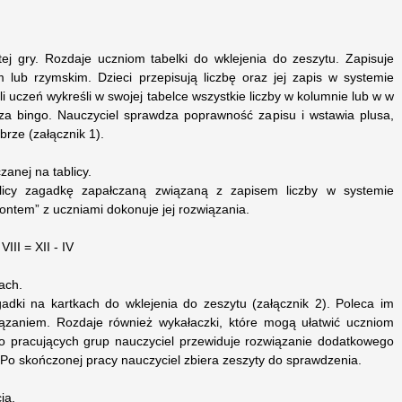
ej gry. Rozdaje uczniom tabelki do wklejenia do zeszytu. Zapisuje
m lub rzymskim. Dzieci przepisują liczbę oraz jej zapis w systemie
i uczeń wykreśli w swojej tabelce wszystkie liczby w kolumnie lub w w
sza bingo. Nauczyciel sprawdza poprawność zapisu i wstawia plusa,
brze (załącznik 1).
zanej na tablicy.
blicy zagadkę zapałczaną związaną z zapisem liczby w systemie
ontem” z uczniami dokonuje jej rozwiązania.
II = XII - IV
ach.
adki na kartkach do wklejenia do zeszytu (załącznik 2). Poleca im
ązaniem. Rozdaje również wykałaczki, które mogą ułatwić uczniom
o pracujących grup nauczyciel przewiduje rozwiązanie dodatkowego
 Po skończonej pracy nauczyciel zbiera zeszyty do sprawdzenia.
ja.