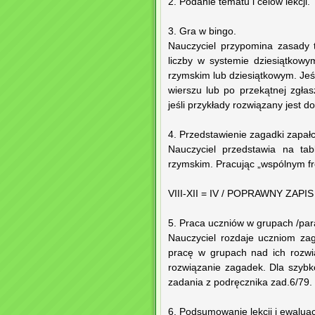
2. Podanie tematu i celów lekcji.
3. Gra w bingo.
Nauczyciel przypomina zasady t
liczby w systemie dziesiątkowy
rzymskim lub dziesiątkowym. Jeśl
wierszu lub po przekątnej zgła
jeśli przykłady rozwiązany jest do
4. Przedstawienie zagadki zapałc
Nauczyciel przedstawia na ta
rzymskim. Pracując „wspólnym fr
VIII-XII = IV / POPRAWNY ZAPIS VI
5. Praca uczniów w grupach /par
Nauczyciel rozdaje uczniom zag
pracę w grupach nad ich rozwi
rozwiązanie zagadek. Dla szybk
zadania z podręcznika zad.6/79.
6. Podsumowanie lekcji i ewaluac