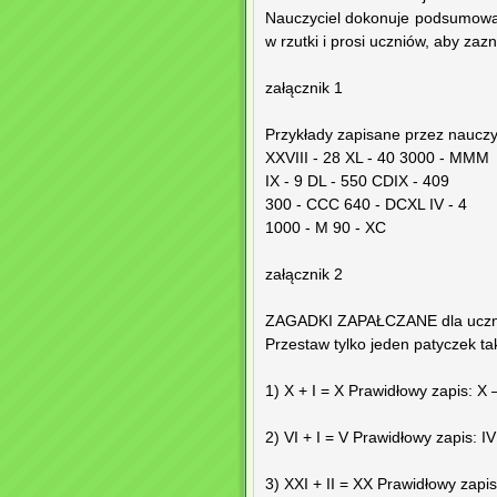
Nauczyciel dokonuje podsumowanie
w rzutki i prosi uczniów, aby zaz
załącznik 1
Przykłady zapisane przez nauczyc
XXVIII - 28 XL - 40 3000 - MMM
IX - 9 DL - 550 CDIX - 409
300 - CCC 640 - DCXL IV - 4
1000 - M 90 - XC
załącznik 2
ZAGADKI ZAPAŁCZANE dla ucznió
Przestaw tylko jeden patyczek t
1) X + I = X Prawidłowy zapis: X –
2) VI + I = V Prawidłowy zapis: IV
3) XXI + II = XX Prawidłowy zapis: