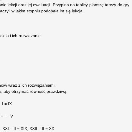
 lekcji oraz jej ewaluacji. Przypina na tablicy planszę tarczy do gry
naczyli w jakim stopniu podobała im się lekcja.
iela i ich rozwiązanie:
w wraz z ich rozwiązaniami.
ak, aby otrzymać równość prawdziwą.
 I = IX
 + I = V
 XXI – II = XIX, XXII – II = XX