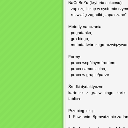
NaCoBeZu (kryteria sukcesu):
- zapiszę liczbę w systemie rzym
- rozwiążę zagadki „zapałczane”.
Metody nauczania:
- pogadanka,
- gra bingo,
- metoda twórczego rozwiązywan
Formy:
- praca wspólnym frontem;
- praca samodzielna;
- praca w grupie/parze.
Środki dydaktyczne:
karteczki z grą w bingo, kartk
tablica.
Przebieg lekcji:
1. Powitanie. Sprawdzenie zada