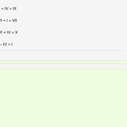
 + IV = IX
I + I = VII
VI + IV = X
– IV = I