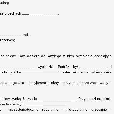
nudną)
cechach .................................. .
................... rad.
szczerych;
ane teksty. Raz dobierz do każdego z nich określenia oceniające
......................... wycieczki. Podróż była ....................... i
. Zwiedziliśmy kilka .................................. miasteczek i zobaczyliśmy wiele
udna; męcząca – przyjemna; piękny – brzydki; dobrze zachowany –
... dziewczynką. Uczy się ...................................... Przychodzi na lekcje
powiada starszym ........................................
e – niesystematycznie; regularnie – nieregularnie; grzecznie –