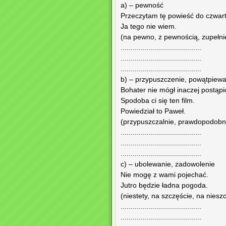
a) – pewność
Przeczytam tę powieść do czwart
Ja tego nie wiem.
(na pewno, z pewnością, zupełnie
........................................
........................................
........................................
b) – przypuszczenie, powątpiewa
Bohater nie mógł inaczej postąpi
Spodoba ci się ten film.
Powiedział to Paweł.
(przypuszczalnie, prawdopodobni
........................................
........................................
........................................
c) – ubolewanie, zadowolenie
Nie mogę z wami pojechać.
Jutro będzie ładna pogoda.
(niestety, na szczęście, na niesz
........................................
........................................