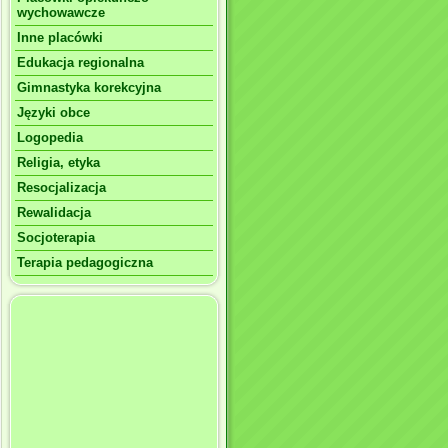
wychowawcze
Inne placówki
Edukacja regionalna
Gimnastyka korekcyjna
Języki obce
Logopedia
Religia, etyka
Resocjalizacja
Rewalidacja
Socjoterapia
Terapia pedagogiczna