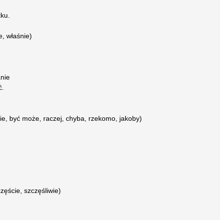
ku.
, właśnie)
nie
ć.
e, być może, raczej, chyba, rzekomo, jakoby)
częście, szczęśliwie)