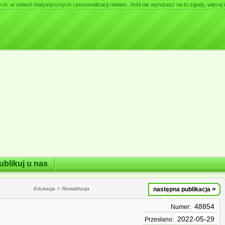
. w celach statystycznych i personalizacji reklam. Jeśli nie wyrażasz na to zgody, więcej i
ublikuj u nas
»
»
Edukacja
Rewalidacja
następna publikacja
48854
Numer:
2022-05-29
Przesłano: