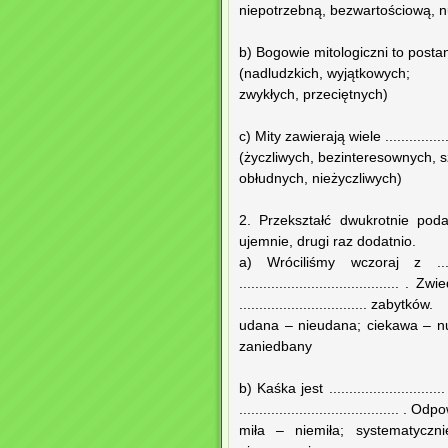
niepotrzebną, bezwartościową, 
b) Bogowie mitologiczni to postanie o 
(nadludzkich, wyjątkowych;
zwykłych, przeciętnych)
c) Mity zawierają wiele ..................
(życzliwych, bezinteresownych, 
obłudnych, nieżyczliwych)
2. Przekształć dwukrotnie pod
ujemnie, drugi raz dodatnio.
a) Wróciliśmy wczoraj z ...........
........................................ 
................................ zabytków.
udana – nieudana; ciekawa – n
zaniedbany
b) Kaśka jest ..........................
........................................ . Od
miła – niemiła; systematyczni