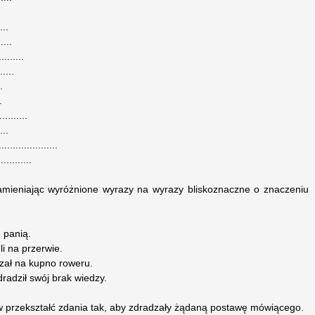
...
....
........
.....
.
.
.........
...
.................
..........
amieniając wyróżnione wyrazy na wyrazy bliskoznaczne o znaczeniu
 panią.
li na przerwie.
dzał na kupno roweru.
radził swój brak wiedzy.
przekształć zdania tak, aby zdradzały żądaną postawę mówiącego.