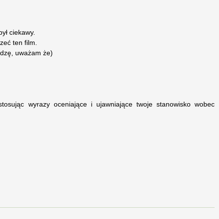
był ciekawy.
eć ten film.
ądzę, uważam że)
 stosując wyrazy oceniające i ujawniające twoje stanowisko wobec