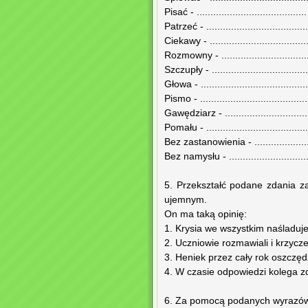
Pisać - ........................................
Patrzeć - .....................................
Ciekawy - ....................................
Rozmowny - ................................
Szczupły - ...................................
Głowa - .......................................
Pismo - .......................................
Gawędziarz - ...............................
Pomału - .....................................
Bez zastanowienia - .......................
Bez namysłu - ..............................
5. Przekształć podane zdania z
ujemnym.
On ma taką opinię:
1. Krysia we wszystkim naśladuje
2. Uczniowie rozmawiali i krzycze
3. Heniek przez cały rok oszczę
4. W czasie odpowiedzi kolega zd
6. Za pomocą podanych wyrazów 