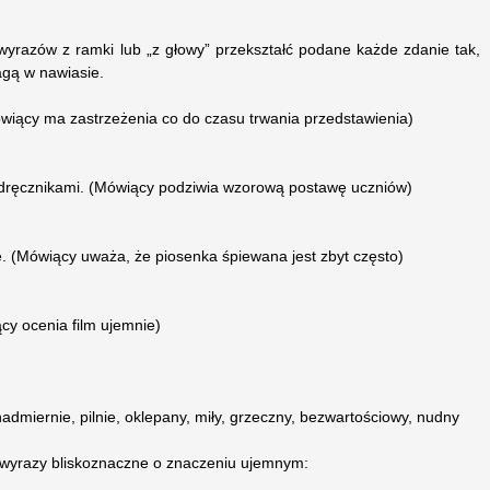
wyrazów z ramki lub „z głowy” przekształć podane każde zdanie tak,
agą w nawiasie.
ówiący ma zastrzeżenia co do czasu trwania przedstawienia)
odręcznikami. (Mówiący podziwia wzorową postawę uczniów)
. (Mówiący uważa, że piosenka śpiewana jest zbyt często)
ący ocenia film ujemnie)
nadmiernie, pilnie, oklepany, miły, grzeczny, bezwartościowy, nudny
wyrazy bliskoznaczne o znaczeniu ujemnym:
....