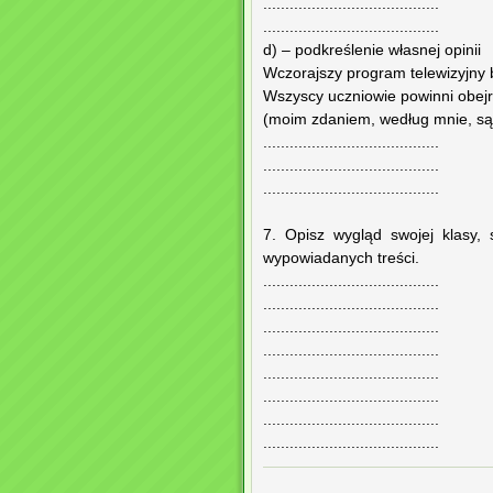
........................................
........................................
d) – podkreślenie własnej opinii
Wczorajszy program telewizyjny 
Wszyscy uczniowie powinni obejrz
(moim zdaniem, według mnie, s
........................................
........................................
........................................
7. Opisz wygląd swojej klasy,
wypowiadanych treści.
........................................
........................................
........................................
........................................
........................................
........................................
........................................
........................................