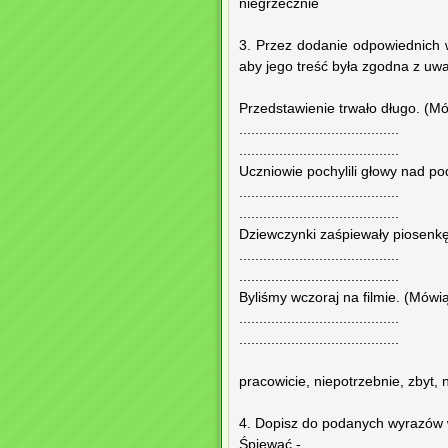
niegrzecznie
3. Przez dodanie odpowiednich 
aby jego treść była zgodna z uw
Przedstawienie trwało długo. (M
........................................
........................................
Uczniowie pochylili głowy nad p
........................................
........................................
Dziewczynki zaśpiewały piosenkę
........................................
........................................
Byliśmy wczoraj na filmie. (Mówi
........................................
........................................
pracowicie, niepotrzebnie, zbyt, 
4. Dopisz do podanych wyrazów 
Śpiewać - ....................................