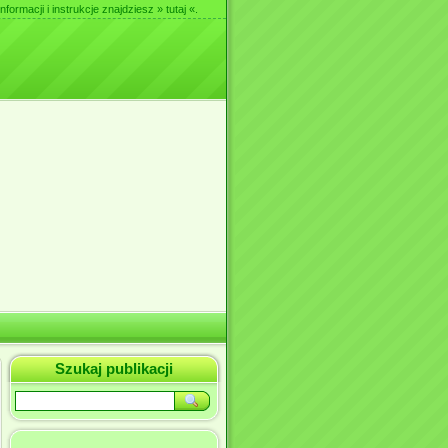
nformacji i instrukcje znajdziesz
» tutaj «
.
Szukaj publikacji