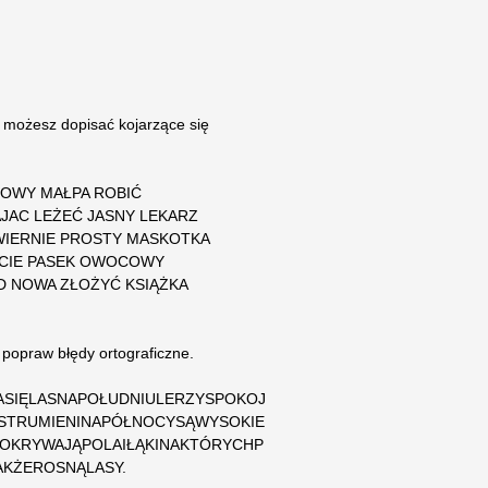
 możesz dopisać kojarzące się
.
JOWY MAŁPA ROBIĆ
JAC LEŻEĆ JASNY LEKARZ
WIERNIE PROSTY MASKOTKA
ŚCIE PASEK OWOCOWY
D NOWA ZŁOŻYĆ KSIĄŻKA
 popraw błędy ortograficzne.
SIĘLASNAPOŁUDNIULERZYSPOKOJ
STRUMIENINAPÓŁNOCYSĄWYSOKIE
KRYWAJĄPOLAIŁĄKINAKTÓRYCHP
KŻEROSNĄLASY.