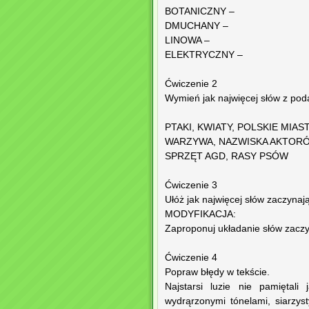
BOTANICZNY –
DMUCHANY –
LINOWA –
ELEKTRYCZNY –
Ćwiczenie 2
Wymień jak najwięcej słów z poda
PTAKI, KWIATY, POLSKIE MIAS
WARZYWA, NAZWISKA AKTORÓ
SPRZĘT AGD, RASY PSÓW
Ćwiczenie 3
Ułóż jak najwięcej słów zaczynaj
MODYFIKACJA:
Zaproponuj układanie słów zaczy
Ćwiczenie 4
Popraw błędy w tekście.
Najstarsi luzie nie pamiętali
wydrąrzonymi tónelami, siarzys