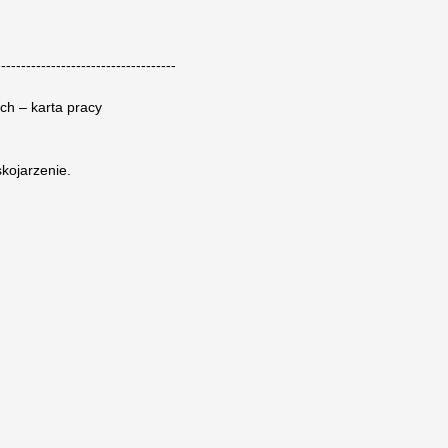
------------------------------------
ch – karta pracy
kojarzenie.