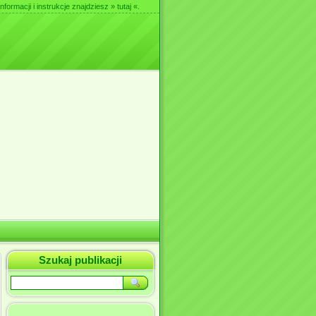
nformacji i instrukcje znajdziesz
» tutaj «
.
Szukaj publikacji