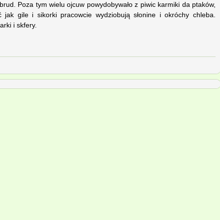
 brud. Poza tym wielu ojcuw powydobywało z piwic karmiki da ptaków,
ak gile i sikorki pracowcie wydziobują słonine i okróchy chleba.
rki i skfery.