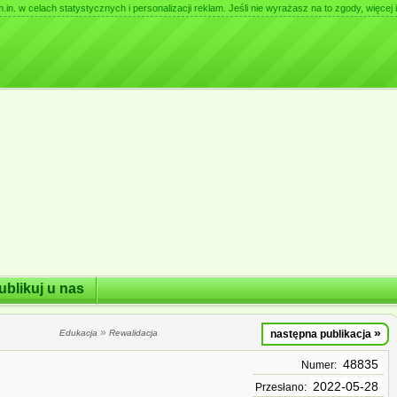
. w celach statystycznych i personalizacji reklam. Jeśli nie wyrażasz na to zgody, więcej i
ublikuj u nas
»
»
Edukacja
Rewalidacja
następna publikacja
48835
Numer:
2022-05-28
Przesłano: