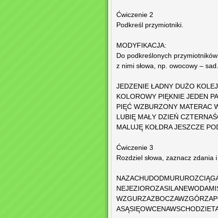
Ćwiczenie 2
Podkreśl przymiotniki.
MODYFIKACJA:
Do podkreślonych przymiotników
z nimi słowa, np. owocowy – sad
JEDZENIE ŁADNY DUŻO KOLE
KOLOROWY PIĘKNIE JEDEN PA
PIĘĆ WZBURZONY MATERAC 
LUBIĘ MAŁY DZIEŃ CZTERNA
MALUJĘ KOŁDRA JESZCZE PO
Ćwiczenie 3
Rozdziel słowa, zaznacz zdania i
NAZACHUDODMURUROZCIĄGA
NEJEZIOROZASILANEWODAMI
WZGURZAZBOCZAWZGÓRZAPO
ASĄSIĘOWCENAWSCHODZIETA