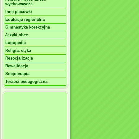
wychowawcze
Inne placówki
Edukacja regionalna
Gimnastyka korekcyjna
Języki obce
Logopedia
Religia, etyka
Resocjalizacja
Rewalidacja
Socjoterapia
Terapia pedagogiczna