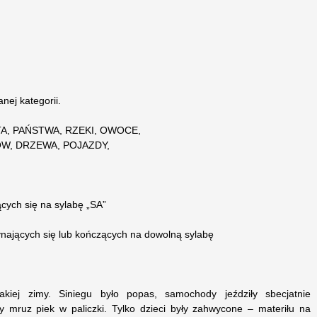
nej kategorii.
TA, PAŃSTWA, RZEKI, OWOCE,
W, DRZEWA, POJAZDY,
ących się na sylabę „SA”
nających się lub kończących na dowolną sylabę
 jakiej zimy. Siniegu było popas, samochody jeździły sbecjatnie
ty mruz piek w paliczki. Tylko dzieci były zahwycone – materiłu na