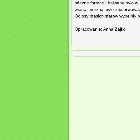
śńeżne fortece i bałwany było w
wienc morzna było obserwować j
Odłosy ptasich sfarów wypełnły pa
Opracowanie: Anna Zajko