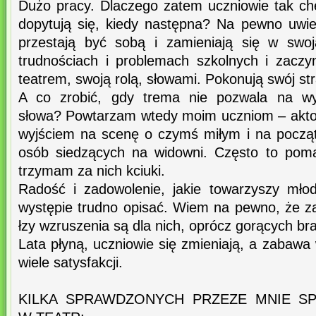
Dużo pracy. Dlaczego zatem uczniowie tak chę
dopytują się, kiedy następna? Na pewno uwie
przestają być sobą i zamieniają się w swo
trudnościach i problemach szkolnych i zaczy
teatrem, swoją rolą, słowami. Pokonują swój st
A co zrobić, gdy trema nie pozwala na wy
słowa? Powtarzam wtedy moim uczniom – akto
wyjściem na scenę o czymś miłym i na początk
osób siedzących na widowni. Często to pom
trzymam za nich kciuki.
Radość i zadowolenie, jakie towarzyszy mł
występie trudno opisać. Wiem na pewno, że 
łzy wzruszenia są dla nich, oprócz gorących br
Lata płyną, uczniowie się zmieniają, a zabawa 
wiele satysfakcji.
KILKA SPRAWDZONYCH PRZEZE MNIE 