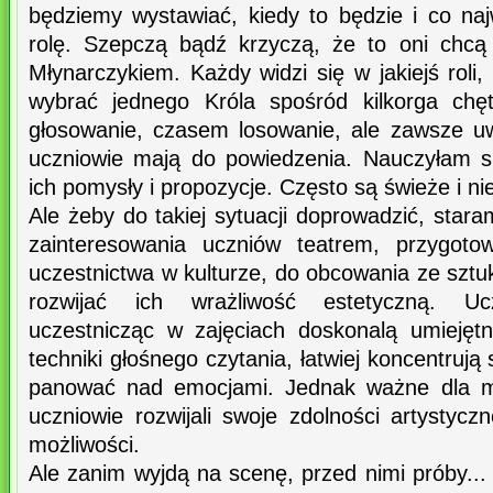
będziemy wystawiać, kiedy to będzie i co naj
rolę. Szepczą bądź krzyczą, że to oni chc
Młynarczykiem. Każdy widzi się w jakiejś roli,
wybrać jednego Króla spośród kilkorga c
głosowanie, czasem losowanie, ale zawsze u
uczniowie mają do powiedzenia. Nauczyłam s
ich pomysły i propozycje. Często są świeże i n
Ale żeby do takiej sytuacji doprowadzić, stara
zainteresowania uczniów teatrem, przygot
uczestnictwa w kulturze, do obcowania ze sztu
rozwijać ich wrażliwość estetyczną. Ucz
uczestnicząc w zajęciach doskonalą umieję
techniki głośnego czytania, łatwiej koncentrują 
panować nad emocjami. Jednak ważne dla mn
uczniowie rozwijali swoje zdolności artystyc
możliwości.
Ale zanim wyjdą na scenę, przed nimi próby..