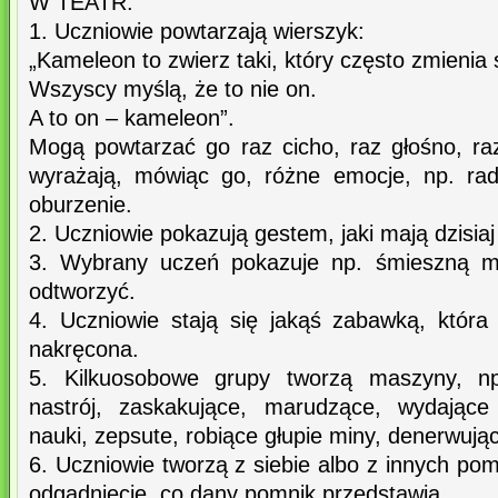
W TEATR:
1. Uczniowie powtarzają wierszyk:
„Kameleon to zwierz taki, który często zmienia 
Wszyscy myślą, że to nie on.
A to on – kameleon”.
Mogą powtarzać go raz cicho, raz głośno, ra
wyrażają, mówiąc go, różne emocje, np. rad
oburzenie.
2. Uczniowie pokazują gestem, jaki mają dzisiaj 
3. Wybrany uczeń pokazuje np. śmieszną min
odtworzyć.
4. Uczniowie stają się jakąś zabawką, która 
nakręcona.
5. Kilkuosobowe grupy tworzą maszyny, n
nastrój, zaskakujące, marudzące, wydające
nauki, zepsute, robiące głupie miny, denerwując
6. Uczniowie tworzą z siebie albo z innych pom
odgadnięcie, co dany pomnik przedstawia.