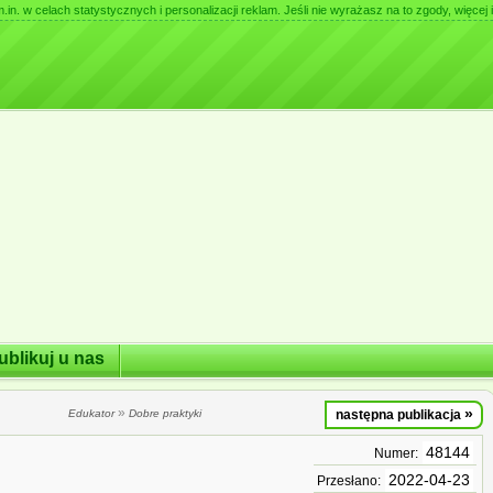
. w celach statystycznych i personalizacji reklam. Jeśli nie wyrażasz na to zgody, więcej i
ublikuj u nas
»
»
Edukator
Dobre praktyki
następna publikacja
48144
Numer:
2022-04-23
Przesłano: