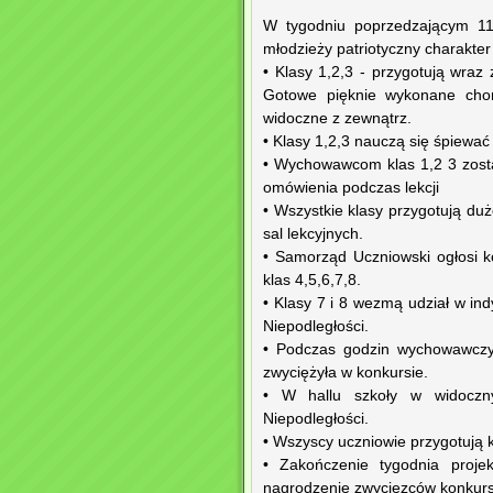
W tygodniu poprzedzającym 11 
młodzieży patriotyczny charakter
• Klasy 1,2,3 - przygotują wra
Gotowe pięknie wykonane chor
widoczne z zewnątrz.
• Klasy 1,2,3 nauczą się śpiewa
• Wychowawcom klas 1,2 3 zostan
omówienia podczas lekcji
• Wszystkie klasy przygotują du
sal lekcyjnych.
• Samorząd Uczniowski ogłosi ko
klas 4,5,6,7,8.
• Klasy 7 i 8 wezmą udział w in
Niepodległości.
• Podczas godzin wychowawczyc
zwyciężyła w konkursie.
• W hallu szkoły w widoczny
Niepodległości.
• Wszyscy uczniowie przygotują k
• Zakończenie tygodnia projek
nagrodzenie zwycięzców konkur