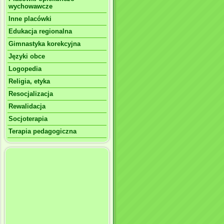
wychowawcze
Inne placówki
Edukacja regionalna
Gimnastyka korekcyjna
Języki obce
Logopedia
Religia, etyka
Resocjalizacja
Rewalidacja
Socjoterapia
Terapia pedagogiczna