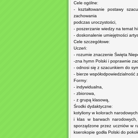
Cele ogólne:
- kształtowanie postawy szacu
zachowania
podczas uroczystości,
- poszerzanie wiedzy na temat his
- doskonalenie umiejętności arty
Cele szczegółowe:
Uczeń:
- rozumie znaczenie Święta Niepo
-zna hymn Polski i poprawnie za
- odnosi się z szacunkiem do sy
- bierze współodpowiedzialność z
Formy:
- indywidualna,
- zbiorowa,
- z grupą klasową,
Środki dydaktyczne:
kotyliony w kolorach narodowych
i klas w barwach narodowych, 
sporządzone przez uczniów w ra
kserokopie godła Polski do pokol