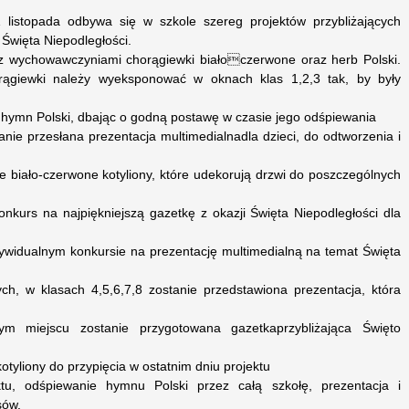
listopada odbywa się w szkole szereg projektów przybliżających
 Święta Niepodległości.
z z wychowawczyniami chorągiewki białoczerwone oraz herb Polski.
ągiewki należy wyeksponować w oknach klas 1,2,3 tak, by były
ć hymn Polski, dbając o godną postawę w czasie jego odśpiewania
ie przesłana prezentacja multimedialnadla dzieci, do odtworzenia i
że biało-czerwone kotyliony, które udekorują drzwi do poszczególnych
nkurs na najpiękniejszą gazetkę z okazji Święta Niepodległości dla
dywidualnym konkursie na prezentację multimedialną na temat Święta
h, w klasach 4,5,6,7,8 zostanie przedstawiona prezentacja, która
m miejscu zostanie przygotowana gazetkaprzybliżająca Święto
otyliony do przypięcia w ostatnim dniu projektu
tu, odśpiewanie hymnu Polski przez całą szkołę, prezentacja i
sów.