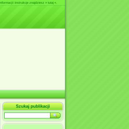
nformacji i instrukcje znajdziesz
» tutaj «
.
Szukaj publikacji