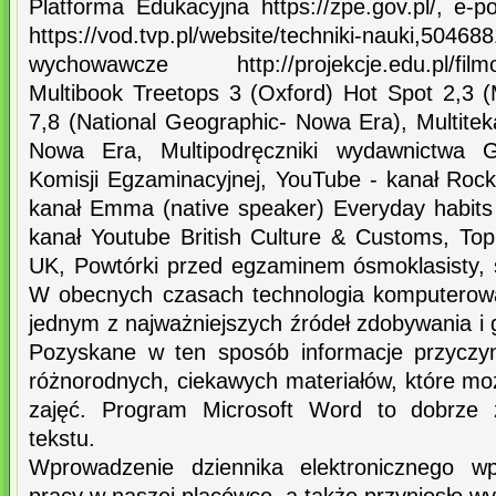
Platforma Edukacyjna https://zpe.gov.pl/, e-po
https://vod.tvp.pl/website/techniki-nauki,5046
wychowawcze http://projekcje.edu.pl/filmo
Multibook Treetops 3 (Oxford) Hot Spot 2,3 (
7,8 (National Geographic- Nowa Era), Multitek
Nowa Era, Multipodręczniki wydawnictwa 
Komisji Egzaminacyjnej, YouTube - kanał Rock
kanał Emma (native speaker) Everyday habits 
kanał Youtube British Culture & Customs, Top 
UK, Powtórki przed egzaminem ósmoklasisty, sł
W obecnych czasach technologia komputerowa 
jednym z najważniejszych źródeł zdobywania i
Pozyskane w ten sposób informacje przyczyn
różnorodnych, ciekawych materiałów, które m
zajęć. Program Microsoft Word to dobrze 
tekstu.
Wprowadzenie dziennika elektronicznego wp