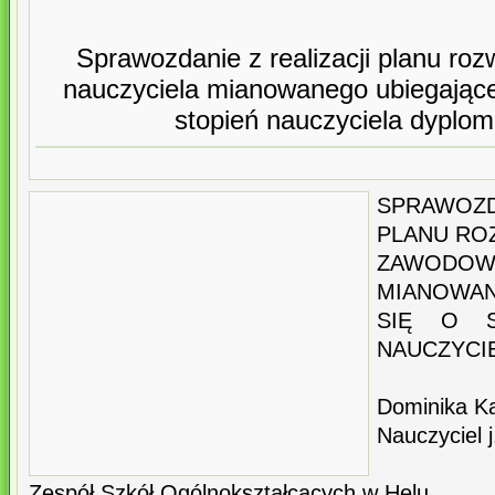
Sprawozdanie z realizacji planu r
nauczyciela mianowanego ubiegające
stopień nauczyciela dypl
SPRAWOZDA
PLANU RO
ZAWODOW
MIANOWA
SIĘ O S
NAUCZYCI
Dominika K
Nauczyciel j
Zespół Szkół Ogólnokształcących w Helu