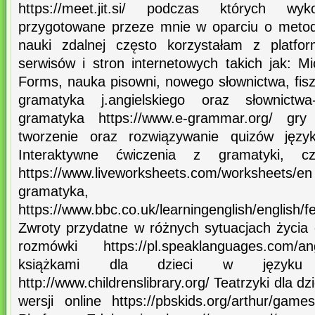
https://meet.jit.si/ podczas których wyk
przygotowane przeze mnie w oparciu o metod
nauki zdalnej często korzystałam z platfor
serwisów i stron internetowych takich jak: M
Forms, nauka pisowni, nowego słownictwa, fiszki
gramatyka j.angielskiego oraz słownictwa- 
gramatyka https://www.e-grammar.org/ gr
tworzenie oraz rozwiązywanie quizów języko
Interaktywne ćwiczenia z gramatyki, cz
https://www.liveworksheets.com/worksheets/
gramatyka, 
https://www.bbc.co.uk/learningenglish/english/fe
Zwroty przydatne w różnych sytuacjach życia 
rozmówki https://pl.speaklanguages.com/a
książkami dla dzieci w języku a
http://www.childrenslibrary.org/ Teatrzyki dla d
wersji online https://pbskids.org/arthur/game