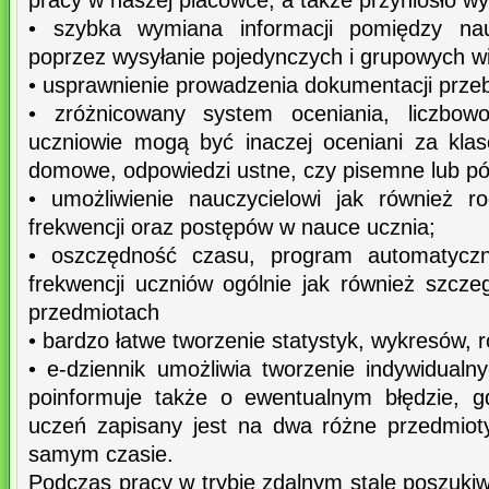
pracy w naszej placówce, a także przyniosło wym
• szybka wymiana informacji pomiędzy nau
poprzez wysyłanie pojedynczych i grupowych w
• usprawnienie prowadzenia dokumentacji prze
• zróżnicowany system oceniania, liczbowo
uczniowie mogą być inaczej oceniani za klas
domowe, odpowiedzi ustne, czy pisemne lub pó
• umożliwienie nauczycielowi jak również ro
frekwencji oraz postępów w nauce ucznia;
• oszczędność czasu, program automatyczni
frekwencji uczniów ogólnie jak również szcz
przedmiotach
• bardzo łatwe tworzenie statystyk, wykresów,
• e-dziennik umożliwia tworzenie indywidualn
poinformuje także o ewentualnym błędzie, g
uczeń zapisany jest na dwa różne przedmiot
samym czasie.
Podczas pracy w trybie zdalnym stale poszuki