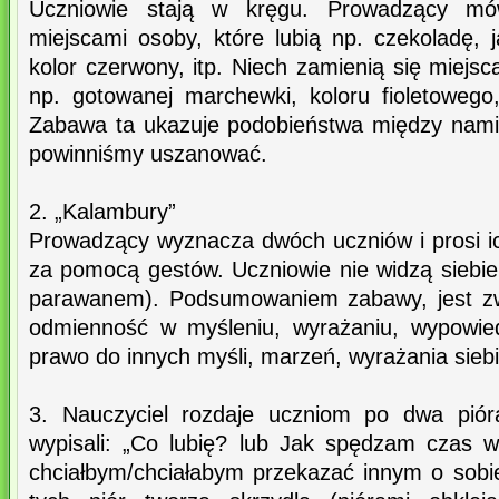
Uczniowie stają w kręgu. Prowadzący mów
miejscami osoby, które lubią np. czekoladę, 
kolor czerwony, itp. Niech zamienią się miejsc
np. gotowanej marchewki, koloru fioletowego,
Zabawa ta ukazuje podobieństwa między nami, 
powinniśmy uszanować.
2. „Kalambury”
Prowadzący wyznacza dwóch uczniów i prosi ic
za pomocą gestów. Uczniowie nie widzą siebie
parawanem). Podsumowaniem zabawy, jest zw
odmienność w myśleniu, wyrażaniu, wypowie
prawo do innych myśli, marzeń, wyrażania siebi
3. Nauczyciel rozdaje uczniom po dwa piór
wypisali: „Co lubię? lub Jak spędzam czas 
chciałbym/chciałabym przekazać innym o sobi