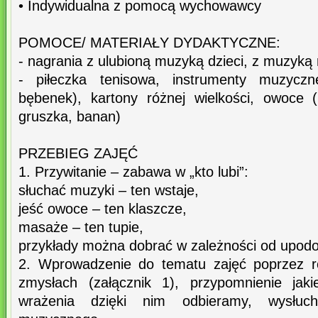
• Indywidualna z pomocą wychowawcy
POMOCE/ MATERIAŁY DYDAKTYCZNE:
- nagrania z ulubioną muzyką dzieci, z muzyką 
- piłeczka tenisowa, instrumenty muzyczn
bębenek), kartony różnej wielkości, owoce (n
gruszka, banan)
PRZEBIEG ZAJĘĆ
1. Przywitanie – zabawa w „kto lubi”:
słuchać muzyki – ten wstaje,
jeść owoce – ten klaszcze,
masaże – ten tupie,
przykłady można dobrać w zależności od upod
2. Wprowadzenie do tematu zajęć poprzez r
zmysłach (załącznik 1), przypomnienie jak
wrażenia dzięki nim odbieramy, wysłuc