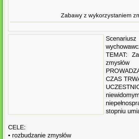
Zabawy z wykorzystaniem z
Scenariusz
wychowawc
TEMAT: Za
zmysłów
PROWADZĄC
CZAS TRWAN
UCZESTNIC
niewidomy
niepełnospr
stopniu um
CELE:
• rozbudzanie zmysłów