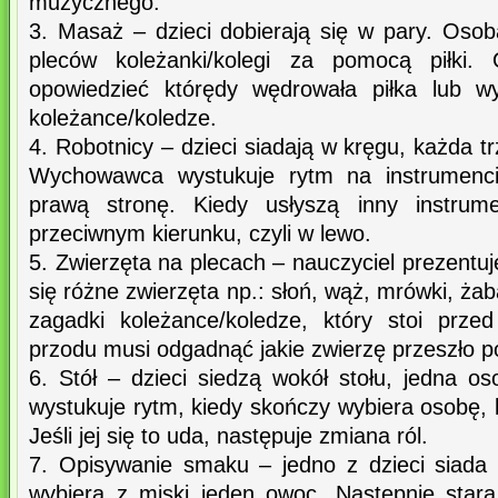
muzycznego.
3. Masaż – dzieci dobierają się w pary. Oso
pleców koleżanki/kolegi za pomocą piłki
opowiedzieć którędy wędrowała piłka lub 
koleżance/koledze.
4. Robotnicy – dzieci siadają w kręgu, każda 
Wychowawca wystukuje rytm na instrumenc
prawą stronę. Kiedy usłyszą inny instrum
przeciwnym kierunku, czyli w lewo.
5. Zwierzęta na plecach – nauczyciel prezentuj
się różne zwierzęta np.: słoń, wąż, mrówki, ża
zagadki koleżance/koledze, który stoi prze
przodu musi odgadnąć jakie zwierzę przeszło p
6. Stół – dzieci siedzą wokół stołu, jedna oso
wystukuje rytm, kiedy skończy wybiera osobę,
Jeśli jej się to uda, następuje zmiana ról.
7. Opisywanie smaku – jedno z dzieci siada 
wybiera z miski jeden owoc. Następnie stara 