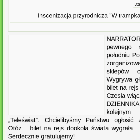
Dzi
Inscenizacja przyrodnicza "W trampka
NARRATOR
pewnego 
południu Pol
zorganizowa
sklepów o
Wygrywa gł
bilet na rej
Czesia włąc
DZIENNIK
kolejnym
„Teleświat”. Chcielibyśmy Państwu ogłosić z
Otóż... bilet na rejs dookoła świata wygrała..
Serdecznie gratulujemy!