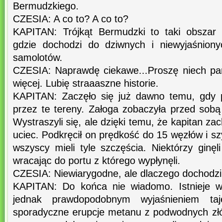
Bermudzkiego.
CZESIA: A co to? A co to?
KAPITAN: Trójkąt Bermudzki to taki obszar 
gdzie dochodzi do dziwnych i niewyjaśniony
samolotów.
CZESIA: Naprawdę ciekawe...Proszę niech p
więcej. Lubię straaaszne historie.
KAPITAN: Zaczęło się już dawno temu, gdy p
przez te tereny. Załoga zobaczyła przed sobą
Wystraszyli się, ale dzięki temu, że kapitan za
uciec. Podkręcił on prędkość do 15 węzłów i sz
wszyscy mieli tyle szczęścia. Niektórzy ginęl
wracając do portu z którego wypłynęli.
CZESIA: Niewiarygodne, ale dlaczego dochodzi 
KAPITAN: Do końca nie wiadomo. Istnieje wi
jednak prawdopodobnym wyjaśnieniem taj
sporadyczne erupcje metanu z podwodnych złó