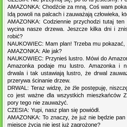
AMAZONKA: Chodźcie za mną. Coś wam poka
Idą powoli na palcach i zauważają człowieka, k
AMAZONKA: Codziennie przychodzi tutaj ten 
wycina nasze drzewa. Jeszcze kilka dni i zn
robić?
NAUKOWIEC: Mam plan! Trzeba mu pokazać, że
AMAZONKA: Ale jak?
NAUKOWIEC: Przynieś lustro. Mówi do Amazon
Amazonka podaje mu lustro. Amazonka i n
drwala i tak ustawiają lustro, że drwal zauw
przerywa ścinanie drzew.
DRWAL: Teraz widzę, że źle postępuję, niszczę 
co jest ważne dla wszystkich mieszkańców Z
pory tego nie zauważyć.
CZESIA: Yupi, nasz plan się powiódł.
AMAZONKA: To znaczy, że już nie będzie pan
miejsce życia nie jest już zagrożone?