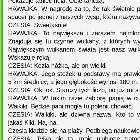
Pokazuje taniec hula. Obie tańczą.
HAWAJKA: W nagrodę za to, że tak świetnie 
spacer po jednej z naszych wysp, która nazywa
CZESIA: Sweetaśnie!
HAWAJKA: To największa i zarazem najmłod
Znajdują się tu czynne wulkany, z których wy
Największym wulkanem świata jest nasz wul
Wskazuje ręką.
CZESIA: Kozia nóżka, ale on wielki!
HAWAJKA: Jego stożek u podstawy ma prawie 
5 km średnicy, a jego głębokość wynosi 180 m.
CZESIA: Ok, ok. Starczy tych liczb, bo już mi si
HAWAJKA: W takim razie zabiorę panią w cu
Waikiki. Będzie pani mogła tu poleniuchować.
CZESIA: Waikiki, ale dziwna nazwa. Kto to w
jakaś Kiki. Ha, ha.
Czesia kładzie się na plaży. Podbiega naukowiec 
CZESIA: Tylko nie to, moje ulubione tram