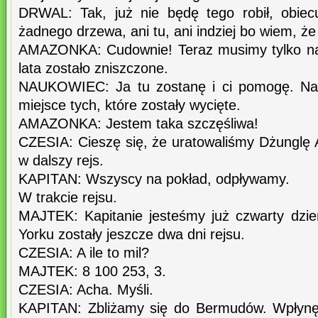
DRWAL: Tak, już nie będę tego robił, obiec
żadnego drzewa, ani tu, ani indziej bo wiem, że
AMAZONKA: Cudownie! Teraz musimy tylko nap
lata zostało zniszczone.
NAUKOWIEC: Ja tu zostanę i ci pomogę. N
miejsce tych, które zostały wycięte.
AMAZONKA: Jestem taka szczęśliwa!
CZESIA: Cieszę się, że uratowaliśmy Dżungl
w dalszy rejs.
KAPITAN: Wszyscy na pokład, odpływamy.
W trakcie rejsu.
MAJTEK: Kapitanie jesteśmy już czwarty dz
Yorku zostały jeszcze dwa dni rejsu.
CZESIA: A ile to mil?
MAJTEK: 8 100 253, 3.
CZESIA: Acha. Myśli.
KAPITAN: Zbliżamy się do Bermudów. Wpłynęl