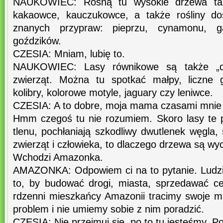
NAUKOWIEC: Rosną tu wysokie drzewa taki
kakaowce, kauczukowce, a także rośliny do
znanych przypraw: pieprzu, cynamonu, ga
goździków.
CZESIA: Mniam, lubię to.
NAUKOWIEC: Lasy równikowe są także „d
zwierząt. Można tu spotkać małpy, liczne 
kolibry, kolorowe motyle, jaguary czy leniwce.
CZESIA: A to dobre, moja mama czasami mnie
Hmm czegoś tu nie rozumiem. Skoro lasy te pr
tlenu, pochłaniają szkodliwy dwutlenek węgla, 
zwierząt i człowieka, to dlaczego drzewa są wy
Wchodzi Amazonka.
AMAZONKA: Odpowiem ci na to pytanie. Ludzi
to, by budować drogi, miasta, sprzedawać c
rdzenni mieszkańcy Amazonii tracimy swoje mi
problem i nie umiemy sobie z nim poradzić.
CZESIA: Nie przejmuj się, po to tu jesteśmy. 