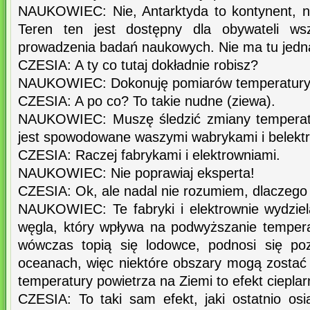
NAUKOWIEC: Nie, Antarktyda to kontynent, n
Teren ten jest dostępny dla obywateli ws
prowadzenia badań naukowych. Nie ma tu jedn
CZESIA: A ty co tutaj dokładnie robisz?
NAUKOWIEC: Dokonuję pomiarów temperatury
CZESIA: A po co? To takie nudne (ziewa).
NAUKOWIEC: Muszę śledzić zmiany temperatur
jest spowodowane waszymi wabrykami i belekt
CZESIA: Raczej fabrykami i elektrowniami.
NAUKOWIEC: Nie poprawiaj eksperta!
CZESIA: Ok, ale nadal nie rozumiem, dlaczego 
NAUKOWIEC: Te fabryki i elektrownie wydziela
węgla, który wpływa na podwyższanie tempera
wówczas topią się lodowce, podnosi się p
oceanach, więc niektóre obszary mogą zostać 
temperatury powietrza na Ziemi to efekt cieplar
CZESIA: To taki sam efekt, jaki ostatnio osi