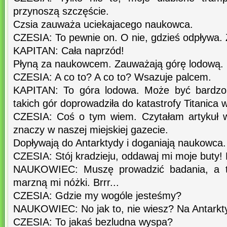
przynoszą szczęście.
Czsia zauważa uciekajacego naukowca.
CZESIA: To pewnie on. O nie, gdzieś odpływa. 
KAPITAN: Cała naprzód!
Płyną za naukowcem. Zauważają górę lodową.
CZESIA: A co to? A co to? Wsazuje palcem.
KAPITAN: To góra lodowa. Może być bardzo 
takich gór doprowadziła do katastrofy Titanica 
CZESIA: Coś o tym wiem. Czytałam artykuł w
znaczy w naszej miejskiej gazecie.
Dopływają do Antarktydy i doganiają naukowca.
CZESIA: Stój kradzieju, oddawaj mi moje buty! 
NAUKOWIEC: Muszę prowadzić badania, a tu 
marzną mi nóżki. Brrr...
CZESIA: Gdzie my wogóle jesteśmy?
NAUKOWIEC: No jak to, nie wiesz? Na Antarkty
CZESIA: To jakaś bezludna wyspa?