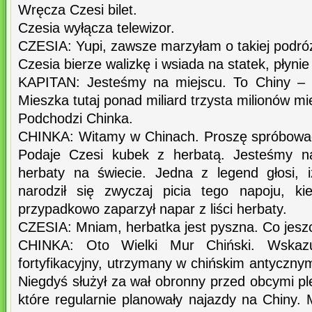
Wręcza Czesi bilet.
Czesia wyłącza telewizor.
CZESIA: Yupi, zawsze marzyłam o takiej podró
Czesia bierze walizkę i wsiada na statek, płynie
KAPITAN: Jesteśmy na miejscu. To Chiny – na
Mieszka tutaj ponad miliard trzysta milionów m
Podchodzi Chinka.
CHINKA: Witamy w Chinach. Proszę spróbować
Podaje Czesi kubek z herbatą. Jesteśmy n
herbaty na świecie. Jedna z legend głosi, 
narodził się zwyczaj picia tego napoju, k
przypadkowo zaparzył napar z liści herbaty.
CZESIA: Mniam, herbatka jest pyszna. Co jeszc
CHINKA: Oto Wielki Mur Chiński. Wskaz
fortyfikacyjny, utrzymany w chińskim antycznym
Niegdyś służył za wał obronny przed obcymi p
które regularnie planowały najazdy na Chiny.