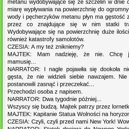
metanu wydobywające się ze szczelin w dnie 
miarę wypływania na powierzchnię do ogromny
wody i pęcherzyków metanu płyn ma gęstość z
przez co znajdujące się w nim statki tr
Wydobywające się na powierzchnię duże iloś
również katastrofy samolotów.
CZESIA: A my też znikniemy?
MAJTEK: Mam nadzieję, że nie. Chcę j
mamusię...
NARRATOR: I nagle pojawiła się dookoła ni
gęsta, że nie widzieli siebie nawzajem. Nie 
postanowili zasnąć i przeczekać...
Przechodzi osoba z napisem.
NARRATOR: Dwa tygodnie później...
Wszyscy się budzą. Majtek patrzy przez lornetk
MAJTEK: Kapitanie Statua Wolności na horyzon
CZESIA: Czyli, czyli przed nami New York! Wo