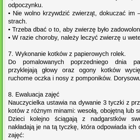
odpoczynku.
• Nie wolno krzywdzić zwierząt, dokuczać im 
strach.
• Trzeba dbać o to, aby zwierzę było zadowolon
• W razie choroby, należy leczyć zwierzę u wet
7. Wykonanie kotków z papierowych rolek.
Do pomalowanych poprzedniego dnia pap
przyklejają głowy oraz ogony kotków wycię
ruchome oczka i nosy z pomponików. Dorysowu
8. Ewaluacja zajęć
Nauczycielka ustawia na dywanie 3 tyczki z p
kotów z różnym minami: wesołą, obojętną lub 
Dzieci kolejno ściągają z nadgarstków s
nakładają je na tą tyczkę, która odpowiada ic
zajęć: