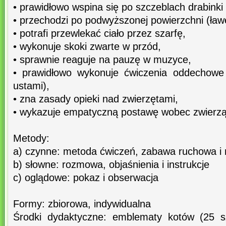
• prawidłowo wspina się po szczeblach drabinki i
• przechodzi po podwyższonej powierzchni (ła
• potrafi przewlekać ciało przez szarfę,
• wykonuje skoki zwarte w przód,
• sprawnie reaguje na pauzę w muzyce,
• prawidłowo wykonuje ćwiczenia oddechow
ustami),
• zna zasady opieki nad zwierzętami,
• wykazuje empatyczną postawę wobec zwierzą
Metody:
a) czynne: metoda ćwiczeń, zabawa ruchowa 
b) słowne: rozmowa, objaśnienia i instrukcje
c) oglądowe: pokaz i obserwacja
Formy: zbiorowa, indywidualna
Środki dydaktyczne: emblematy kotów (25 szt