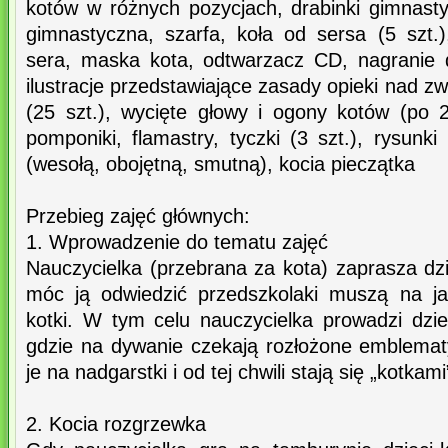
kotów w różnych pozycjach, drabinki gimnasty
gimnastyczna, szarfa, koła od sersa (5 szt.)
sera, maska kota, odtwarzacz CD, nagranie 
ilustracje przedstawiające zasady opieki nad zw
(25 szt.), wycięte głowy i ogony kotów (po 
pomponiki, flamastry, tyczki (3 szt.), rysun
(wesołą, obojętną, smutną), kocia pieczątka
Przebieg zajęć głównych:
1. Wprowadzenie do tematu zajęć
Nauczycielka (przebrana za kota) zaprasza dzi
móc ją odwiedzić przedszkolaki muszą na ja
kotki. W tym celu nauczycielka prowadzi dzie
gdzie na dywanie czekają rozłożone emblematy
je na nadgarstki i od tej chwili stają się „kotkami
2. Kocia rozgrzewka