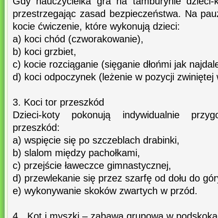
Gdy nauczycielka gra na tamburynie dzieci-
przestrzegając zasad bezpieczeństwa. Na pau
kocie ćwiczenie, które wykonują dzieci:
a) koci chód (czworakowanie),
b) koci grzbiet,
c) kocie rozciąganie (sięganie dłońmi jak najdal
d) koci odpoczynek (leżenie w pozycji zwiniętej 
3. Koci tor przeszkód
Dzieci-koty pokonują indywidualnie przy
przeszkód:
a) wspięcie się po szczeblach drabinki,
b) slalom między pachołkami,
c) przejście ławeczce gimnastycznej,
d) przewlekanie się przez szarfę od dołu do gór
e) wykonywanie skoków zwartych w przód.
4. „Kot i myszki – zabawa grupowa w podskoka