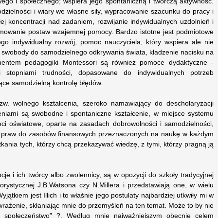
wego i społecznego; wspiera jego spontaniczną i twórczą aktywność.
odzielności i wiary we własne siły, wypracowanie szacunku do pracy i
łej koncentracji nad zadaniem, rozwijanie indywidualnych uzdolnień i
ormowanie postaw wzajemnej pomocy. Bardzo istotne jest podmiotowe
jego indywidualny rozwój, pomoc nauczyciela, który wspiera ale nie
ku swobody do samodzielnego odkrywania świata, kładzenie nacisku na
entem pedagogiki Montessori są również pomoce dydaktyczne -
i stopniami trudności, dopasowane do indywidualnych potrzeb
ące samodzielną kontrolę błędów.
 tzw. wolnego kształcenia, szeroko namawiający do descholaryzacji
eniami są swobodne i spontaniczne kształcenie, w miejsce systemu
eci oświatowe, oparte na zasadach dobrowolności i samodzielności,
 praw do zasobów finansowych przeznaczonych na naukę w każdym
kania tych, którzy chcą przekazywać wiedzę, z tymi, którzy pragną ją
je i ich twórcy albo zwolennicy, są w opozycji do szkoły tradycyjnej
orystycznej J.B.Watsona czy N.Millera i przedstawiają one, w wielu
ątkiem jest Illich i to właśnie jego postulaty najbardziej utkwiły mi w
wrażenie, skłaniając mnie do przemyśleń na ten temat. Może to by nie
ić społeczeństwo” ?. Według mnie najważniejszym obecnie celem