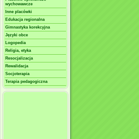
wychowawcze
Inne placówki
Edukacja regionalna
Gimnastyka korekcyjna
Języki obce
Logopedia
Religia, etyka
Resocjalizacja
Rewalidacja
Socjoterapia
Terapia pedagogiczna