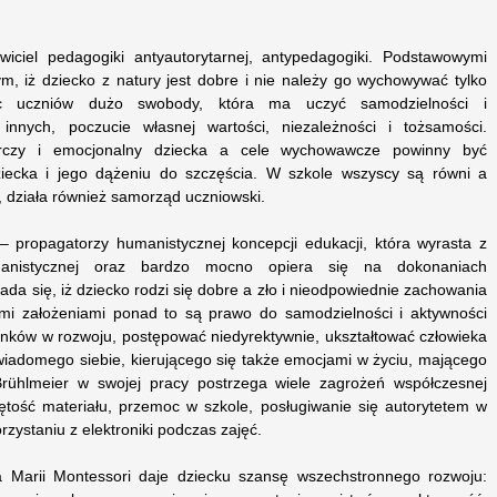
wiciel pedagogiki antyautorytarnej, antypedagogiki. Podstawowymi
m, iż dziecko z natury jest dobre i nie należy go wychowywać tylko
ec uczniów dużo swobody, która ma uczyć samodzielności i
 innych, poczucie własnej wartości, niezależności i tożsamości.
wórczy i emocjonalny dziecka a cele wychowawcze powinny być
iecka i jego dążeniu do szczęścia. W szkole wszyscy są równi a
, działa również samorząd uczniowski.
r– propagatorzy humanistycznej koncepcji edukacji, która wyrasta z
umanistycznej oraz bardzo mocno opiera się na dokonaniach
łada się, iż dziecko rodzi się dobre a zło i nieodpowiednie zachowania
i założeniami ponad to są prawo do samodzielności i aktywności
ków w rozwoju, postępować niedyrektywnie, ukształtować człowieka
wiadomego siebie, kierującego się także emocjami w życiu, mającego
Brühlmeier w swojej pracy postrzega wiele zagrożeń współczesnej
jętość materiału, przemoc w szkole, posługiwanie się autorytetem w
ystaniu z elektroniki podczas zajęć.
 Marii Montessori daje dziecku szansę wszechstronnego rozwoju: