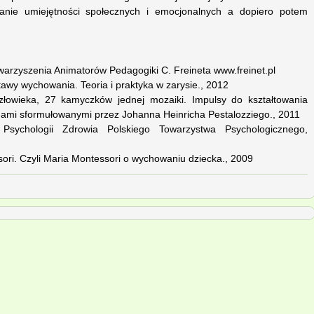
janie umiejętności społecznych i emocjonalnych a dopiero potem
owarzyszenia Animatorów Pedagogiki C. Freineta www.freinet.pl
tawy wychowania. Teoria i praktyka w zarysie., 2012
człowieka, 27 kamyczków jednej mozaiki. Impulsy do kształtowania
dami sformułowanymi przez Johanna Heinricha Pestalozziego., 2011
u Psychologii Zdrowia Polskiego Towarzystwa Psychologicznego,
ori. Czyli Maria Montessori o wychowaniu dziecka., 2009