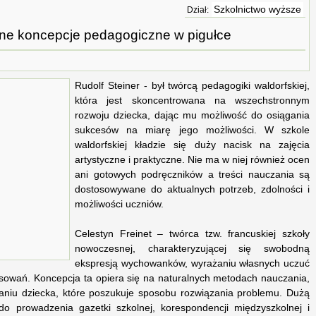
Szkolnictwo wyższe
Dział:
e koncepcje pedagogiczne w pigułce
Rudolf Steiner - był twórcą pedagogiki waldorfskiej,
która jest skoncentrowana na wszechstronnym
rozwoju dziecka, dając mu możliwość do osiągania
sukcesów na miarę jego możliwości. W szkole
waldorfskiej kładzie się duży nacisk na zajęcia
artystyczne i praktyczne. Nie ma w niej również ocen
ani gotowych podręczników a treści nauczania są
dostosowywane do aktualnych potrzeb, zdolności i
możliwości uczniów.
Celestyn Freinet – twórca tzw. francuskiej szkoły
nowoczesnej, charakteryzującej się swobodną
ekspresją wychowanków, wyrażaniu własnych uczuć
eresowań. Koncepcja ta opiera się na naturalnych metodach nauczania,
łaniu dziecka, które poszukuje sposobu rozwiązania problemu. Dużą
do prowadzenia gazetki szkolnej, korespondencji międzyszkolnej i