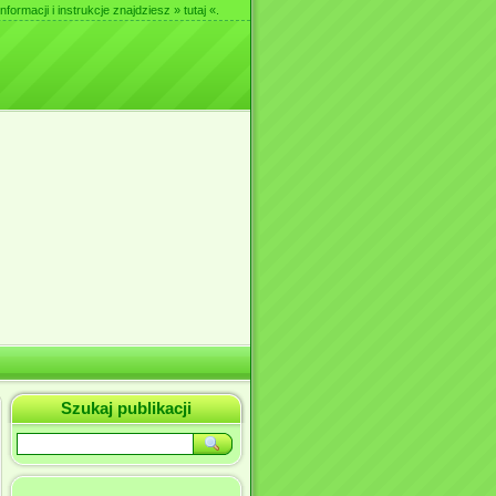
nformacji i instrukcje znajdziesz
» tutaj «
.
Szukaj publikacji