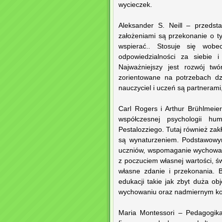
wycieczek.
Aleksander S. Neill – przedsta
założeniami są przekonanie o ty
wspierać.. Stosuje się wob
odpowiedzialności za siebie i
Najważniejszy jest rozwój t
zorientowane na potrzebach dz
nauczyciel i uczeń są partnerami
Carl Rogers i Arthur Brühlmeie
współczesnej psychologii h
Pestalozziego. Tutaj również zak
są wynaturzeniem. Podstawowym
uczniów, wspomaganie wychowan
z poczuciem własnej wartości, ś
własne zdanie i przekonania. 
edukacji takie jak zbyt duża ob
wychowaniu oraz nadmiernym korz
Maria Montessori – Pedagogika