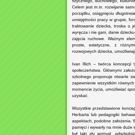
fizycznego, duchowego, kulturo
Celem jest m.in. rozwijanie sam
porządku, osiągnięciu długotrwa
umiejętności pracy w grupie, f
traktowanie dziecka, troska o 
wyręcza i nie gani, danie dziec
zajęcia ruchowe. Ważnym elem
proste, estetyczne, z różnym
rozwojowych dziecka, umożliwiaj
Ivan Illich – twórca koncepcji
społeczeństwa. Głównymi założ
szkolnego proponuje otwarte si
zapewnienie wszystkim równych
momencie życia, umożliwiać spot
uzyskać.
Wszystkie przedstawione koncepc
Herbarta lub pedagogiki behawi
aspektach, podobne założenia. Wyj
pamięci i wywarły na mnie duże 
był taki zły pomysł „odszkoln