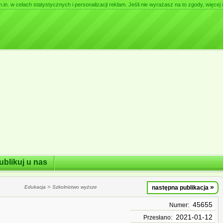
. w celach statystycznych i personalizacji reklam. Jeśli nie wyrażasz na to zgody, więcej i
ublikuj u nas
»
»
Edukacja
Szkolnictwo wyższe
następna publikacja
45655
Numer:
2021-01-12
Przesłano: