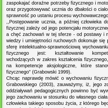
zaspokajać doraźne potrzeby fizycznego i mot
oraz przygotowywać ucznia do dbałości o ciało,
sprawność po ustaniu procesu wychowawczego
,,Postępowanie ucznia, a później człowieka d
fizycznej zależy od jego potencjału motoryczne
a chęć zachowań w tej sferze - od postawy i 
wiedzy i umiejętności ruchowych dokonuje się
sferę intelektualno-sprawnościową wychowan
fizycznego jest: kształtowanie kompete
wchodzących w zakres kształcenia fizycznego
na kompetencje aksjologiczne, które stan
fizycznego” (Grabowski 1999).
Chcąc naprawdę mówić o wychowaniu fizyczn
Grabowskiego (2003), zauważymy, iż, jego z
oddziaływań pedagogicznych powinno być wyw
jego zachowaniu w stosunku do własnego ciała
człowieka takiego sposobu życia, z którego będ