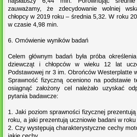
najsłabszy 6,44 min. Porównując średnie
zauważamy, że zdecydowanie wolniej wska
chłopcy w 2019 roku – średnia 5,32. W roku 200
w czasie 4,98 min.
6. Omówienie wyników badań
Celem głównym badań była próba określenia
dziewcząt i chłopców w wieku 12 lat ucz
Podstawowej nr 3 im. Obrońców Westerplatte w
Sprawność fizyczną oceniono na podstawie t
osiągnąć założony cel należało uzyskać od
pytania badawcze:
1. Jaki poziom sprawności fizycznej prezentuj
roku, a jaki prezentują uczniowie badani w rok
2. Czy występują charakterystyczne cechy mot
jakie cechy