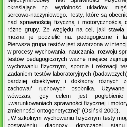
Międzynarodowy Test Sprawności Fizyczne
określające np. wydolność układów: mięś
sercowo-naczyniowego. Testy, które są obecn
nad sprawnością fizyczną i motorycznością 
różne grupy. Ze względu na cel, jaki stawia 
można je podzielić na: pedagogiczne i lab
Pierwsza grupa testów jest stworzona w intencj
w procesy wychowania, nauczania, rozwoju sp
testów pedagogicznych ważne miejsce zajmu
wychowaniu fizycznym, sporcie i rekreacji te
Zadaniem testów laboratoryjnych (badawczych)
bardziej obiektywny i dokładny różnych zd
zachowań ruchowych osobnika. Używane
wówczas, gdy celem jest pogłębienie
uwarunkowaniach sprawności fizycznej i motor
zmienności ontogenetycznej” (Osiński 2000).
,,W szkolnym wychowaniu fizycznym testy mog
postawieniu diagnozy dotyczącej stanu