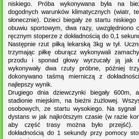
niskiego. Próba wykonywana była na bież
dogodnych warunków klimatycznych (wiatr, t
słonecznie). Dzieci biegały ze startu niskieg
obuwiu sportowym, dwa razy, uwzględniono c
ręcznym stoperze z dokładnością do 0,1 sekun
Następnie rzut piłką lekarską 3kg w tył. Uczn
trzymając piłkę oburącz wykonywali zamach
przodu i sponad głowy wyrzucały ją jak na
wykonywały dwa rzuty próbne, później trz
dokonywano taśmą mierniczą z dokładnośc
najlepszy wynik.
Drugiego dnia dziewczynki biegały 600m,
stadionie miejskim, na bieżni żużlowej. Wszy
osobowych, ze startu wysokiego. Na sygnał 
dystans w jak najkrótszym czasie (w razie ko
aby część trasy można było przejść).
dokładnością do 1 sekundy przy pomocy sto