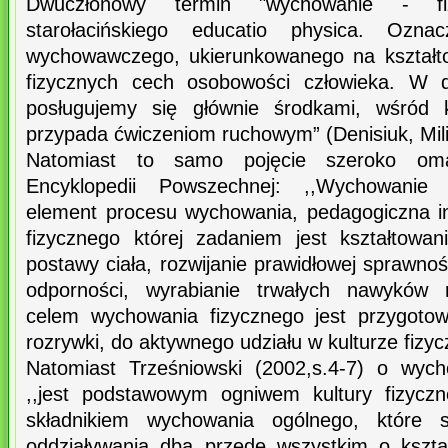
Dwuczłonowy termin "wychowanie - fi
starołacińskiego educatio physica. Oznac
wychowawczego, ukierunkowanego na kształt
fizycznych cech osobowości człowieka. W 
posługujemy się głównie środkami, wśród k
przypada ćwiczeniom ruchowym” (Denisiuk, Mil
Natomiast to samo pojęcie szeroko omaw
Encyklopedii Powszechnej: ,,Wychowanie 
element procesu wychowania, pedagogiczna i
fizycznego której zadaniem jest kształtowa
postawy ciała, rozwijanie prawidłowej sprawno
odporności, wyrabianie trwałych nawyków 
celem wychowania fizycznego jest przygotow
rozrywki, do aktywnego udziału w kulturze fizyc
Natomiast Trześniowski (2002,s.4-7) o wyc
,,jest podstawowym ogniwem kultury fizycz
składnikiem wychowania ogólnego, które st
oddziaływania dba przede wszystkim o kształ