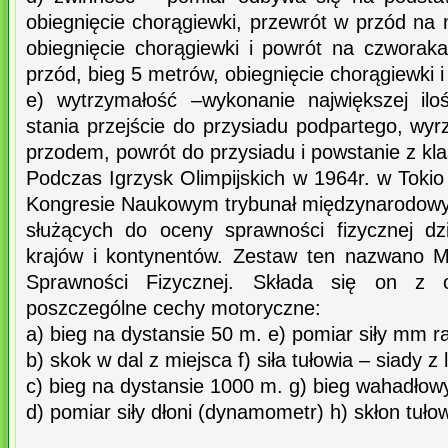
obiegnięcie chorągiewki, przewrót w przód na
obiegnięcie chorągiewki i powrót na czwora
przód, bieg 5 metrów, obiegnięcie chorągiewki i
e) wytrzymałość –wykonanie największej ilo
stania przejście do przysiadu podpartego, wy
przodem, powrót do przysiadu i powstanie z kl
Podczas Igrzysk Olimpijskich w 1964r. w Toki
Kongresie Naukowym trybunał międzynarodowy u
służących do oceny sprawności fizycznej dz
krajów i kontynentów. Zestaw ten nazwano 
Sprawności Fizycznej. Składa się on z 
poszczególne cechy motoryczne:
a) bieg na dystansie 50 m. e) pomiar siły mm r
b) skok w dal z miejsca f) siła tułowia – siady z
c) bieg na dystansie 1000 m. g) bieg wahadło
d) pomiar siły dłoni (dynamometr) h) skłon tuło