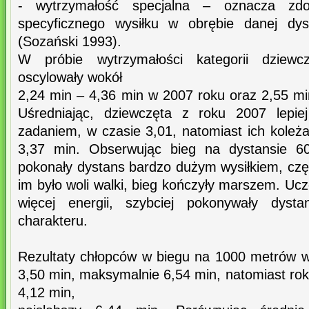
- wytrzymałość specjalna – oznacza zd
specyficznego wysiłku w obrębie danej dysc
(Sozański 1993).
W próbie wytrzymałości kategorii dziewcz
oscylowały wokół
2,24 min – 4,36 min w 2007 roku oraz 2,55 mi
Uśredniając, dziewczęta z roku 2007 lepie
zadaniem, w czasie 3,01, natomiast ich koleż
3,37 min. Obserwując bieg na dystansie 
pokonały dystans bardzo dużym wysiłkiem, czę
im było woli walki, bieg kończyły marszem. Uc
więcej energii, szybciej pokonywały dysta
charakteru.
Rezultaty chłopców w biegu na 1000 metrów w
3,50 min, maksymalnie 6,54 min, natomiast rok 
4,12 min,