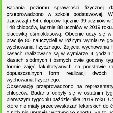
Badania poziomu sprawności fizycznej 
przeprowadzono w szkole podstawowej. Wz
dziewcząt i 54 chłopców, łącznie 99 uczniów w 
i 48 chłopców, łącznie 88 uczniów w 2019 roku.
placówką ośmioklasową. Obecnie uczy się w 
pracuje 80 nauczycieli w różnym wymiarze god
wychowania fizycznego. Zajęcia wychowania 
kasach realizowane są w wymiarze 4 godzin 
klasach siódmych i ósmych dwie godziny ty
formie zajęć fakultatywnych na podstawie r
dopuszczalnych form realizacji dwóch 
wychowania fizycznego.
Obserwację przeprowadzono na reprezentaty
chłopców. Badania odbyły się w ostatnim tyg
pierwszym tygodniu października 2019 roku. Ucz
które nie miały przeciwwskazań lekarskich do 
z nich nie uprawia wyczynowo sportu. Są to uc