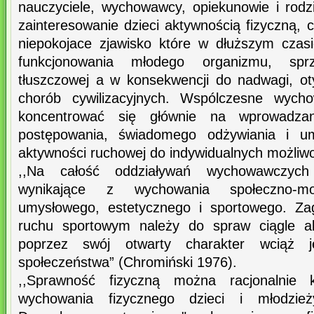
nauczyciele, wychowawcy, opiekunowie i rod
zainteresowanie dzieci aktywnością fizyczną, 
niepokojace zjawisko które w dłuższym czas
funkcjonowania młodego organizmu, sprz
tłuszczowej a w konsekwencji do nadwagi, oty
chorób cywilizacyjnych. Wspólczesne wycho
koncentrować się głównie na wprowadza
postępowania, świadomego odżywiania i umi
aktywności ruchowej do indywidualnych możliwoś
,,Na całość oddziaływań wychowawczych
wynikające z wychowania społeczno-mor
umysłowego, estetycznego i sportowego. Za
ruchu sportowym należy do spraw ciągle ak
poprzez swój otwarty charakter wciąż 
społeczeństwa” (Chromiński 1976).
,,Sprawność fizyczną można racjonalnie 
wychowania fizycznego dzieci i młodzi