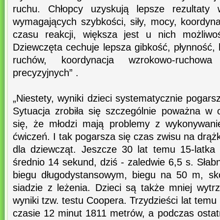
ruchu. Chłopcy uzyskują lepsze rezultaty
wymagających szybkości, siły, mocy, koordynac
czasu reakcji, większa jest u nich możliwo
Dziewczęta cechuje lepsza gibkość, płynność, 
ruchów, koordynacja wzrokowo-ruchow
precyzyjnych” .
„Niestety, wyniki dzieci systematycznie pogars
Sytuacja zrobiła się szczególnie poważna w o
się, że młodzi mają problemy z wykonywani
ćwiczeń. I tak pogarsza się czas zwisu na drążku
dla dziewcząt. Jeszcze 30 lat temu 15-latk
średnio 14 sekund, dziś - zaledwie 6,5 s. Słab
biegu długodystansowym, biegu na 50 m, sk
siadzie z leżenia. Dzieci są także mniej wyt
wyniki tzw. testu Coopera. Trzydzieści lat temu 
czasie 12 minut 1811 metrów, a podczas ostat