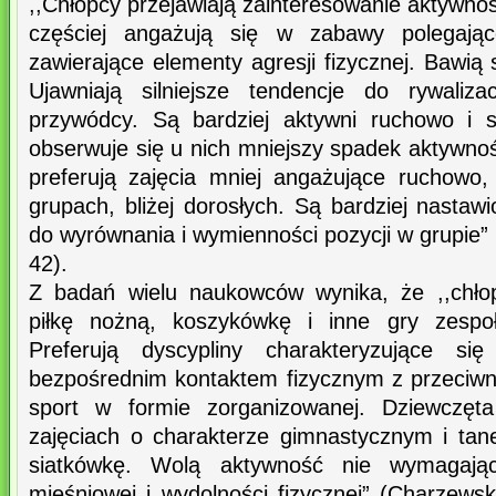
,,Chłopcy przejawiają zainteresowanie aktywnoś
częściej angażują się w zabawy polegają
zawierające elementy agresji fizycznej. Bawią
Ujawniają silniejsze tendencje do rywaliza
przywódcy. Są bardziej aktywni ruchowo i s
obserwuje się u nich mniejszy spadek aktywno
preferują zajęcia mniej angażujące ruchowo
grupach, bliżej dorosłych. Są bardziej nasta
do wyrównania i wymienności pozycji w grupie
42).
Z badań wielu naukowców wynika, że ,,chłop
piłkę nożną, koszykówkę i inne gry zespoł
Preferują dyscypliny charakteryzujące si
bezpośrednim kontaktem fizycznym z przeciwni
sport w formie zorganizowanej. Dziewczęta
zajęciach o charakterze gimnastycznym i tan
siatkówkę. Wolą aktywność nie wymagając
mięśniowej i wydolności fizycznej” (Charzews