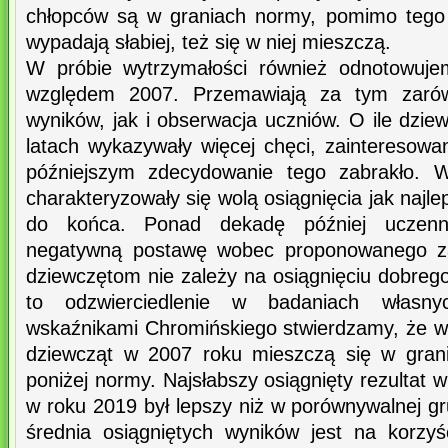
chłopców są w graniach normy, pomimo tego 
wypadają słabiej, też się w niej mieszczą.
W próbie wytrzymałości również odnotowuj
względem 2007. Przemawiają za tym zarów
wyników, jak i obserwacja uczniów. O ile dzi
latach wykazywały więcej chęci, zainteresowan
późniejszym zdecydowanie tego zabrakło. 
charakteryzowały się wolą osiągnięcia jak najle
do końca. Ponad dekadę później uczennic
negatywną postawę wobec proponowanego za
dziewczętom nie zależy na osiągnięciu dobreg
to odzwierciedlenie w badaniach własn
wskaźnikami Chromińskiego stwierdzamy, że wy
dziewcząt w 2007 roku mieszczą się w gran
poniżej normy. Najsłabszy osiągnięty rezultat 
w roku 2019 był lepszy niż w porównywalnej g
średnia osiągniętych wyników jest na korz