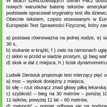
W latach sześćdziesiątych Stefan Pilicz dost
nowych warunków baterię tekstów amerykańs
podstawie opracował oryginalny test dla dziewc
Obecnie tekstem, często stosowanym w Euro
Europejski Test Sprawności Fizycznej, który za
a) postawa równoważna na jednej nodze, e) si
30 s,
b) stukanie w krążki, f ) zwis na ramionach ugię
c) skłon w przód w siadzie prostym, g) bieg w
d) skok w dal z miejsca, h ) ścisk dynamometru
Ludwik Denisiuk proponuje test mierzący pięć 
a) moc – wyskok dosiężny z miejsca,
b) siłę – rzut oburącz znad głowy piłką lekarsk
c) szybkość – bieg na 30 metrów – poniżej 10
11-latków, powyżej 11 lat – 60 metrów,
d) zwinność – pomiar odbywa się na podstaw