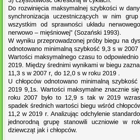
3) częstotliwość określoną w cyklach.
Do rozwinięcia maksymalnej szybkości w dan
synchronizacja uczestniczących w nim grup
wszystkim od sprawności układu nerwowego 
nerwowo – mięśniowej” (Sozański 1993).
W wyniku przeprowadzonej próby biegu na dys
odnotowano minimalną szybkość 9,3 s w 2007 r
Wartości maksymalnego czasu to odpowiednio 1
2019. Między średnimi wynikami w biegu zazna
11,3 s w 2007 r, do 12,0 s w roku 2019 .
U chłopców odnotowano minimalną szybkość 
2019 9,1s. Wartości maksymalne znacznie się
roku 2007 było to 12,9 s tak w 2019 wzra
spadek średnich wartości biegu wśród chłopcó
11,2 w 2019 r. Analizując odchylenie standard
jednorodną grupę stanowili uczniowie w r
dziewcząt jak i chłopców.