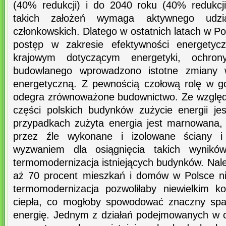
(40% redukcji) i do 2040 roku (40% redukcji)
takich założeń wymaga aktywnego udzia
członkowskich. Dlatego w ostatnich latach w P
postęp w zakresie efektywności energetyc
krajowym dotyczącym energetyki, ochro
budowlanego wprowadzono istotne zmiany w
energetyczną. Z pewnością czołową rolę w g
odegra zrównoważone budownictwo. Ze względu
części polskich budynków zużycie energii je
przypadkach zużyta energia jest marnowana, 
przez źle wykonane i izolowane ściany i
wyzwaniem dla osiągnięcia takich wynik
termomodernizacja istniejących budynków. Nale
aż 70 procent mieszkań i domów w Polsce nie
termomodernizacja pozwoliłaby niewielkim k
ciepła, co mogłoby spowodować znaczny spa
energię. Jednym z działań podejmowanych w 