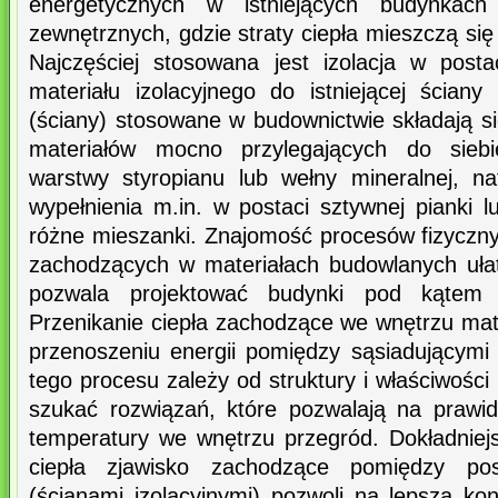
energetycznych w istniejących budynkach 
zewnętrznych, gdzie straty ciepła mieszczą si
Najczęściej stosowana jest izolacja w post
materiału izolacyjnego do istniejącej ścian
(ściany) stosowane w budownictwie składają s
materiałów mocno przylegających do siebie
warstwy styropianu lub wełny mineralnej, n
wypełnienia m.in. w postaci sztywnej pianki 
różne mieszanki. Znajomość procesów fizyczny
zachodzących w materiałach budowlanych ułat
pozwala projektować budynki pod kątem o
Przenikanie ciepła zachodzące we wnętrzu mat
przenoszeniu energii pomiędzy sąsiadującymi
tego procesu zależy od struktury i właściwości
szukać rozwiązań, które pozwalają na prawid
temperatury we wnętrzu przegród. Dokładnie
ciepła zjawisko zachodzące pomiędzy pos
(ścianami izolacyjnymi) pozwoli na lepszą ko