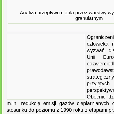
Analiza przepływu ciepła przez warstwy w
granularnym
Ogranicze
człowieka 
wyzwań dl
Unii Euro
odzwierci
prawoda
strategi
przyjęt
perspekt
Obecnie dz
m.in. redukcję emisji gazów cieplarnianyc
stosunku do poziomu z 1990 roku z etapami pr