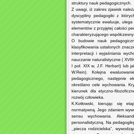
struktury nauk pedagogicznych.
Z uwagi, iż zakres zjawisk nale
dyscypliny pedagogiki z któryc
systematycznie ewaluuje, ulega
elementów z przyjętej całości pe
charakteryzującego współczesny
O budowie nauk pedagogiczny
klasyfikowania ustalonych znacz
interpretacji i wyjaśniania wy
nauczanie naturalistyczne ( XVIII
I poł. XIX w, J.F. Herbart) lub j
W.Rein). Kolejna ewaluowani
pedagogicznego, następnie e
określano cele wychowania. Kr
kierunek dla etyczno-filozofi
rozwój człowieka.
K.Kotłowski, kierując się et
normatywną. Jego zdaniem wywodzi
sensu wychowania. Aleksan
personalistyczną. Na pedagogik
,,piecza rodzicielska”, wywodz