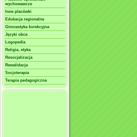
wychowawcze
Inne placówki
Edukacja regionalna
Gimnastyka korekcyjna
Języki obce
Logopedia
Religia, etyka
Resocjalizacja
Rewalidacja
Socjoterapia
Terapia pedagogiczna