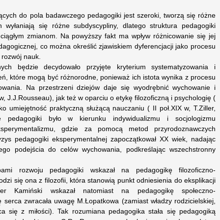
żących do pola badawczego pedagogiki jest szeroki, tworzą się różne
h wyłaniają się różne subdyscypliny, dlatego struktura pedagogiki
 ciągłym zmianom. Na powyższy fakt ma wpływ różnicowanie się jej
dagogicznej, co można określić zjawiskiem dyferencjacji jako procesu
 rozwój nauk.
ch będzie decydowało przyjęte kryterium systematyzowania i
eń, które mogą być różnorodne, ponieważ ich istota wynika z procesu
chowania. Na przestrzeni dziejów daje się wyodrębnić wychowanie i
w, J.J.Rousseau), jak też w oparciu o etykę filozoficzną i psychologię (
ako umiejętność praktyczną służącą nauczaniu ( II poł.XIX w, T.Ziller,
e pedagogiki było w kierunku indywidualizmu i socjologizmu
ksperymentalizmu, gdzie za pomocą metod przyrodoznawczych
yzys pedagogiki eksperymentalnej zapoczątkował XX wiek, nadając
cznego podejścia do celów wychowania, podkreślając wszechstronny
apami rozwoju pedagogiki wskazał na pedagogikę filozoficzno-
 się ona z filozofii, która stanowią punkt odniesienia do eksplikacji
der Kamiński wskazał natomiast na pedagogikę społeczno-
ę serca zwracała uwagę M.Łopatkowa (zamiast władzy rodzicielskiej,
ąca się z miłości). Tak rozumiana pedagogika stała się pedagogiką