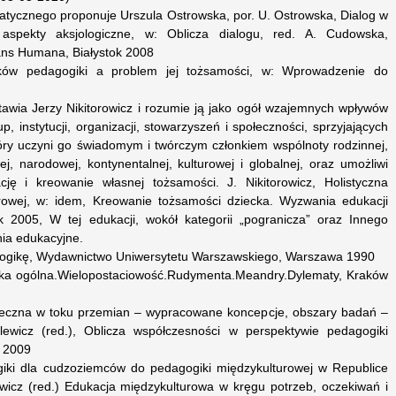
matycznego proponuje Urszula Ostrowska, por. U. Ostrowska, Dialog w
spekty aksjologiczne, w: Oblicza dialogu, red. A. Cudowska,
ns Humana, Białystok 2008
yków pedagogiki a problem jej tożsamości, w: Wprowadzenie do
tawia Jerzy Nikitorowicz i rozumie ją jako ogół wzajemnych wpływów
p, instytucji, organizacji, stowarzyszeń i społeczności, sprzyjających
tóry uczyni go świadomym i twórczym członkiem wspólnoty rodzinnej,
ej, narodowej, kontynentalnej, kulturowej i globalnej, oraz umożliwi
cję i kreowanie własnej tożsamości. J. Nikitorowicz, Holistyczna
urowej, w: idem, Kreowanie tożsamości dziecka. Wyzwania edukacji
 2005, W tej edukacji, wokół kategorii „pogranicza” oraz Innego
nia edukacyjne.
dagogikę, Wydawnictwo Uniwersytetu Warszawskiego, Warszawa 1990
ika ogólna.Wielopostaciowość.Rudymenta.Meandry.Dylematy, Kraków
łeczna w toku przemian – wypracowane koncepcje, obszary badań –
lewicz (red.), Oblicza współczesności w perspektywie pedagogiki
a 2009
iki dla cudzoziemców do pedagogiki międzykulturowej w Republice
owicz (red.) Edukacja międzykulturowa w kręgu potrzeb, oczekiwań i