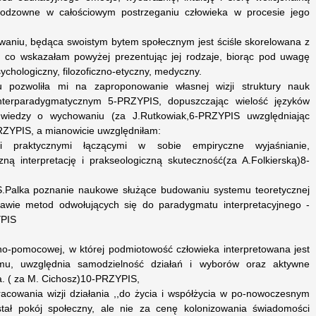
eodzowne w całościowym postrzeganiu człowieka w procesie jego
aniu, będąca swoistym bytem społecznym jest ściśle skorelowana z
, co wskazałam powyżej prezentując jej rodzaje, biorąc pod uwagę
ychologiczny, filozoficzno-etyczny, medyczny.
ju pozwoliła mi na zaproponowanie własnej wizji struktury nauk
nterparadygmatycznym 5-PRZYPIS, dopuszczając wielość języków
e wiedzy o wychowaniu (za J.Rutkowiak,6-PRZYPIS uwzględniając
RZYPIS, a mianowicie uwzględniłam:
i praktycznymi łączącymi w sobie empiryczne wyjaśnianie,
ą interpretację i prakseologiczną skuteczność(za A.Folkierską)8-
 S.Palka poznanie naukowe służące budowaniu systemu teoretycznej
awie metod odwołujących się do paradygmatu interpretacyjnego -
YPIS
jno-pomocowej, w której podmiotowość człowieka interpretowana jest
mu, uwzględnia samodzielność działań i wyborów oraz aktywne
a. ( za M. Cichosz)10-PRZYPIS,
acowania wizji działania ,,do życia i współżycia w po-nowoczesnym
tał pokój społeczny, ale nie za cenę kolonizowania świadomości