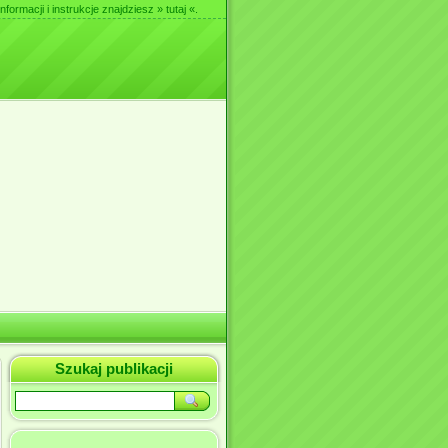
nformacji i instrukcje znajdziesz
» tutaj «
.
Szukaj publikacji