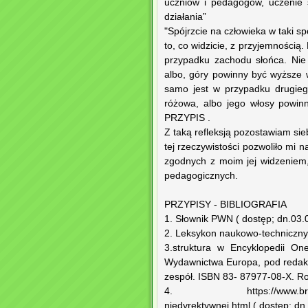
uczniów i pedagogów, uczenie s
działania”
"Spójrzcie na człowieka w taki sp
to, co widzicie, z przyjemnością.
przypadku zachodu słońca. Nie 
albo, góry powinny być wyższe w
samo jest w przypadku drugieg
różowa, albo jego włosy powinny
PRZYPIS .
Z taką refleksją pozostawiam si
tej rzeczywistości pozwoliło mi 
zgodnych z moim jej widzeniem
pedagogicznych.
PRZYPISY - BIBLIOGRAFIA
1. Słownik PWN ( dostęp; dn.03.
2. Leksykon naukowo-technicz
3.struktura w Encyklopedii O
Wydawnictwa Europa, pod redakcj
zespół. ISBN 83- 87977-08-X. R
4. https://www.bryk.pl/wyp
niedyrektywnej.html ( dostęp: d