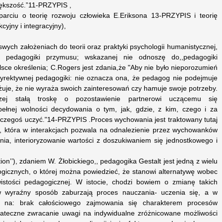
iększość.”11-PRZYPIS ,
arciu o teorię rozwoju człowieka E.Eriksona 13-PRZYPIS i teorię
cyjny i integracyjny),
wych założeniach do teorii oraz praktyki psychologii humanistycznej,
pedagogiki przymusu; wskazanej nie odnoszę do,,pedagogiki
sce określenia; C.Rogers jest zdania,że "Aby nie było nieporozumień
dyrektywnej pedagogiki: nie oznacza ona, że pedagog nie podejmuje
ażuje, że nie wyraża swoich zainteresowań czy hamuje swoje potrzeby.
czej stałą troskę o pozostawienie partnerowi uczącemu się
 pełnej wolności decydowania o tym, jak, gdzie, z kim, czego i za
 czegoś uczyć."14-PRZYPIS .Proces wychowania jest traktowany tutaj
, która w interakcjach pozwala na odnalezienie przez wychowanków
nia, interioryzowanie wartości z doszukiwaniem się jednostkowego i
tion’’), zdaniem W. Żłobickiego,, pedagogika Gestalt jest jedną z wielu
gicznych, o której można powiedzieć, że stanowi alternatywę wobec
wistości pedagogicznej. W istocie, chodzi bowiem o zmianę takich
w wyraźny sposób zaburzają proces nauczania- uczenia się, a w
ę na: brak całościowego zajmowania się charakterem procesów
stateczne zwracanie uwagi na indywidualne zróżnicowane możliwości