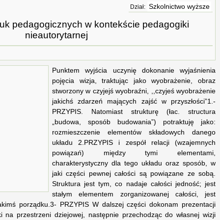
Szkolnictwo wyższe
Dział:
nauk pedagogicznych w kontekście pedagogiki
nieautorytarnej
Punktem wyjścia uczynię dokonanie wyjaśnienia
pojęcia wizja, traktując jako wyobrażenie, obraz
stworzony w czyjejś wyobraźni, ,,czyjeś wyobrażenie
jakichś zdarzeń mających zajść w przyszłości”1.-
PRZYPIS. Natomiast strukturę (łac. structura
„budowa, sposób budowania”) potraktuję jako:
rozmieszczenie elementów składowych danego
układu 2.PRZYPIS i zespół relacji (wzajemnych
powiązań) między tymi elementami,
charakterystyczny dla tego układu oraz sposób, w
jaki części pewnej całości są powiązane ze sobą.
Struktura jest tym, co nadaje całości jedność; jest
stałym elementem zorganizowanej całości, jest
kimś porządku.3- PRZYPIS W dalszej części dokonam prezentacji
i na przestrzeni dziejowej, następnie przechodząc do własnej wizji