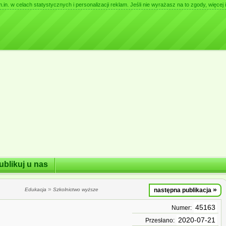
. w celach statystycznych i personalizacji reklam. Jeśli nie wyrażasz na to zgody, więcej i
ublikuj u nas
»
»
Edukacja
Szkolnictwo wyższe
następna publikacja
45163
Numer:
2020-07-21
Przesłano: