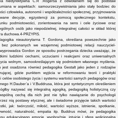
ka niedyrektywna C.R .Rogersa z odwołaniem się do podstaw
zumiana w aspektach: samourzeczywistniania jako stały bodziec do
ości człowieka, autonomii i współzależności społecznej, przyjmowania
owane decyzje, egzystencji za pomocą społecznego kontekstu,
unku podmiotowości, zorientowania na sens i cele życiowe oraz
gólnych osób jako niepodzielnej, integralnej całości w skład której
fera duchowa.4-PRZYPIS.
gogika nieautorytarna T. Gordona, określana powszechnie jako
bez pokonanych we wzajemnej podmiotowej relacji nauczyciel-
yprowadza Gordon ze sposobu postrzegania dziecka uważając, że
tkimi ludzkimi cechami, uczuciami i reakcjami oraz uniwersalnych
 bycia wolnym, samookreślającym się podmiotem własnego myślenia.
 jest osadzona również pedagogika Gestalt jako jeden z rodzajów
grującej, gdzie punktem wyjścia w reformowaniu teorii i praktyki
 i celów osobistego życia i systemu wartości samych pedagogów oraz
nego H.Dauber’a i V.Buddrusa, która jest syntetycznym określeniem
ógłby nazywać się integralną agogiką, pedagogiką holistyczną czy
wspólną cechą dla nich jest nie tylko nawiązanie do psychologii
rzez nią postawy etycznej, ale i świadome przyjęcie takich wartości
ki, jak: twórczość, miłość, wartości wyższe, istnienie, spotkanie,
ywność, naturalność, empatia itp. Buddrus mówi, że pedagogika
u edukacyjnego emocje, wyobraźnię, intuicję i sferę wolicjonalną