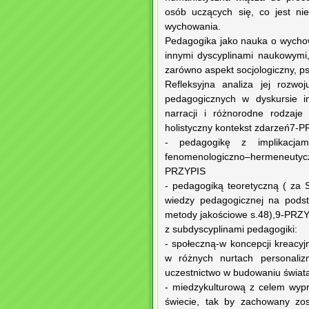
osób uczących się, co jest ni
wychowania.
Pedagogika jako nauka o wychow
innymi dyscyplinami naukowymi
zarówno aspekt socjologiczny, ps
Refleksyjna analiza jej rozwo
pedagogicznych w dyskursie i
narracji i różnorodne rodzaj
holistyczny kontekst zdarzeń7-P
- pedagogikę z implikacjam
fenomenologiczno–hermeneutyczn
PRZYPIS
- pedagogiką teoretyczną ( za
wiedzy pedagogicznej na podst
metody jakościowe s.48),9-PRZ
z subdyscyplinami pedagogiki:
- społeczną-w koncepcji kreacy
w różnych nurtach personaliz
uczestnictwo w budowaniu świat
- miedzykulturową z celem wypr
świecie, tak by zachowany zos