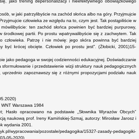
ię, jako trening depersonalizacji i nieefektywnego obowiązkowego
osób, w jaki patrzylibyście na zachód słońca albo na góry. Przyjmujcie
 Przyjmujcie człowieka ze względu na to, czym jest. Tak postąpiliście w
mówilibyście: ten zachód słońca powinien być bardziej purpurowy,
 środkowej partii. Po prostu wpatrywalibyście się z zachwytem. Tak
o człowieka. Patrzę i nie mówię: jego skóra powinna być bardziej
 być krócej obcięte. Człowiek po prostu jest". (Żłobicki, 2001)15-
ebie jako pedagoga w swojej codzienności edukacyjnej. Doświadczanie
na sformułowanie i przedstawienie wizji struktury nauk pedagogicznych
, uprzednio zapoznawszy się z różnymi propozycjami podziału nauk
05.2020)
ny WNT Warszawa 1984
net; Hasło opracowano na podstawie „Słownika Wyrazów Obcych”
ą naukową prof. Ireny Kamińskiej-Szmaj, autorzy: Mirosław Jarosz i
ok wydania 2001.
racowania/pozostale/pedagogika/15327-zasady-pedagogiki-
n.03-05-2020)