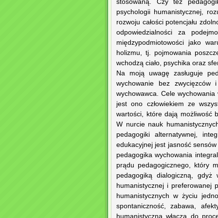
stosowaną. Czy też pedagogi
psychologii humanistycznej, ro
rozwoju całości potencjału zdoln
odpowiedzialności za podejm
międzypodmiotowości jako war
holizmu, tj. pojmowania poszcze
wchodzą ciało, psychika oraz s
Na moją uwagę zasługuje peda
wychowanie bez zwycięzców i 
wychowawca. Cele wychowania w
jest ono człowiekiem ze wszys
wartości, które dają możliwość
W nurcie nauk humanistycznych
pedagogiki alternatywnej, inte
edukacyjnej jest jasność sensów
pedagogika wychowania integral
prądu pedagogicznego, który m
pedagogiką dialogiczną, gdyż 
humanistycznej i preferowanej p
humanistycznych w życiu jednost
spontaniczność, zabawa, afekt
humanistyczna włącza do proces