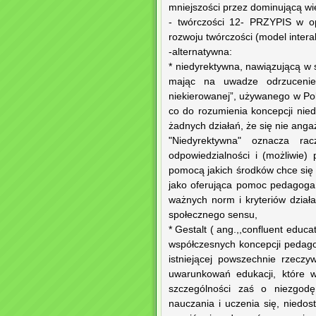
mniejszości przez dominującą w
- twórczości 12- PRZYPIS w op
rozwoju twórczości (model interak
-alternatywna:
* niedyrektywna, nawiązującą w s
mając na uwadze odrzucenie 
niekierowanej”, używanego w Pol
co do rozumienia koncepcji nie
żadnych działań, że się nie ang
"Niedyrektywna" oznacza ra
odpowiedzialności i (możliwie)
pomocą jakich środków chce się
jako oferująca pomoc pedagoga
ważnych norm i kryteriów działa
społecznego sensu,
* Gestalt ( ang.,,confluent educa
współczesnych koncepcji pedago
istniejącej powszechnie rzeczy
uwarunkowań edukacji, które 
szczególności zaś o niezgod
nauczania i uczenia się, niedo