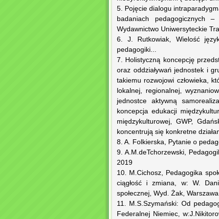
5. Pojęcie dialogu intraparadyg
badaniach pedagogicznych – a
Wydawnictwo Uniwersyteckie Tra
6. J. Rutkowiak, Wielość jęz
pedagogiki...
7. Holistyczną koncepcję przeds
oraz oddziaływań jednostek i gru
takiemu rozwojowi człowieka, k
lokalnej, regionalnej, wyznaniow
jednostce aktywną samorealiza
koncepcja edukacji międzykult
międzykulturowej, GWP, Gdańsk
koncentrują się konkretne działa
8. A. Folkierska, Pytanie o pe
9. A.M.deTchorzewski, Pedagog
2019
10. M.Cichosz, Pedagogika spo
ciągłość i zmiana, w: W. Dani
społecznej, Wyd. Żak, Warszaw
11. M.S.Szymański: Od pedagog
Federalnej Niemiec, w:J.Nikitor