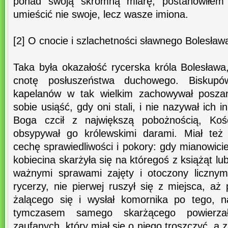
ponad swoją skromną miarę, postanowiłem n
umieścić nie swoje, lecz wasze imiona.
[2] O cnocie i szlachetności sławnego Bolesław
Taka była okazałość rycerska króla Bolesława
cnotę posłuszeństwa duchowego. Biskupó
kapelanów w tak wielkim zachowywał poszan
sobie usiąść, gdy oni stali, i nie nazywał ich i
Boga czcił z największą pobożnością, Kośc
obsypywał go królewskimi darami. Miał też
cechę sprawiedliwości i pokory: gdy mianowicie
kobiecina skarżyła się na któregoś z książąt l
ważnymi sprawami zajęty i otoczony liczny
rycerzy, nie pierwej ruszył się z miejsca, aż 
żalącego się i wysłał komornika po tego, 
tymczasem samego skarżącego powierz
zaufanych, który miał się o niego troszczyć, a