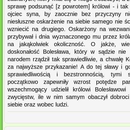
sprawę podsunąć [z powrotem] królowi - i tak
ojciec syna, by zaocznie bez przyczyny ni
niesłuszne oskarżenie na siebie samego nie ści
wzniecić na drugiego. Oskarżony na wezwani
przybywał i dnia wyznaczonego mu przez króla
na jakąkolwiek okoliczność. O jakże, wie
doskonałość Bolesława, który w sądzie nie
narodem rządził tak sprawiedliwie, a chwałę Ko
za najwyższe przykazanie! A do tej sławy i g
sprawiedliwością i bezstronnością, tymi
początkowo zapewniły wzrost potędze pa
wszechmogący udzielił królowi Bolesławowi t
zwycięstw, ile w nim samym obaczył dobroci
siebie oraz wobec ludzi.