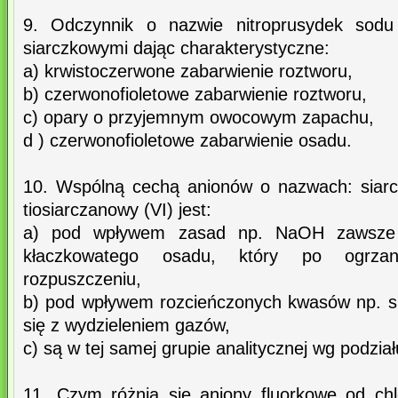
9. Odczynnik o nazwie nitroprusydek sodu 
siarczkowymi dając charakterystyczne:
a) krwistoczerwone zabarwienie roztworu,
b) czerwonofioletowe zabarwienie roztworu,
c) opary o przyjemnym owocowym zapachu,
d ) czerwonofioletowe zabarwienie osadu.
10. Wspólną cechą anionów o nazwach: siarc
tiosiarczanowy (VI) jest:
a) pod wpływem zasad np. NaOH zawsze s
kłaczkowatego osadu, który po ogrzan
rozpuszczeniu,
b) pod wpływem rozcieńczonych kwasów np. si
się z wydzieleniem gazów,
c) są w tej samej grupie analitycznej wg podzia
11. Czym różnią się aniony fluorkowe od ch