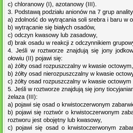
c) chloranowy (I), azotanowy (III).
3. Podstawą podziału anionów na 7 grup analit
a) zdolność do wytrącania soli srebra i baru w
b) wytrącanie się białych osadów,
c) odczyn kwasowy lub zasadowy,
d) brak osadu w reakcji z odczynnikiem grupo
4. Jeśli w roztworze znajdują się jony jodko
ołowiu (II) pojawi się:
a) żółty osad rozpuszczalny w kwasie octowym
b) żółty osad nierozpuszczalny w kwasie octow
c) żółty osad rozpuszczalny w kwasie octowym
5. Jeśli w roztworze znajdują się jony tiocyjani
żelaza (III):
a) pojawi się osad o krwistoczerwonym zabarwi
b) pojawi się roztwór o krwistoczerwonym zabar
roztworu jest obojętny lub kwasowy,
c) pojawi się osad o krwistoczerwonym zabarw