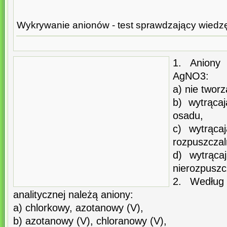
Wykrywanie anionów - test sprawdzający wiedzę
1. Aniony
AgNO3:
a) nie twor
b) wytrąca
osadu,
c) wytrąca
rozpuszcza
d) wytrąca
nierozpusz
2. Wedłu
analitycznej należą aniony:
a) chlorkowy, azotanowy (V),
b) azotanowy (V), chloranowy (V),