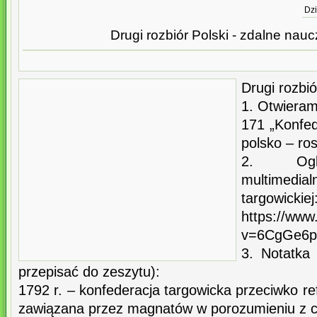
Dzi
Drugi rozbiór Polski - zdalne naucz
Drugi rozbió
1. Otwieram
171 „Konfed
polsko – ros
2. Oglą
multimed
targowickiej
https://ww
v=6CgGe6
3. Notatka
przepisać do zeszytu):
1792 r. – konfederacja targowicka przeciwko 
zawiązana przez magnatów w porozumieniu z c