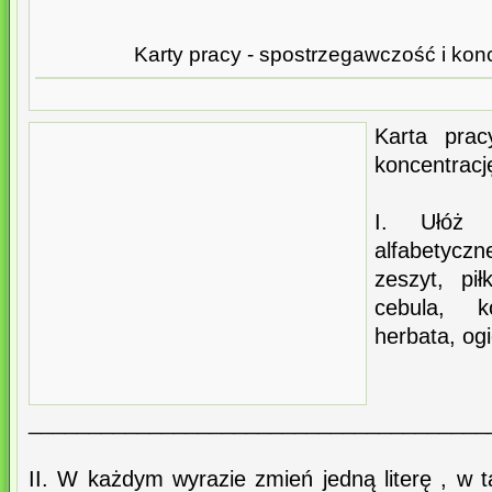
Karty pracy - spostrzegawczość i kon
Karta prac
koncentracj
I. Ułóż 
alfabetyczne
zeszyt, pi
cebula, k
herbata, og
______________________________________
II. W każdym wyrazie zmień jedną literę , w 