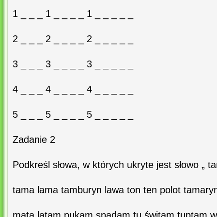
1 _ _ _ 1 _ _ _ _ 1 _ _ _ _ _
2 _ _ _ 2 _ _ _ _ 2 _ _ _ _ _
3 _ _ _ 3 _ _ _ _ 3 _ _ _ _ _
4 _ _ _ 4 _ _ _ _ 4 _ _ _ _ _
5 _ _ _ 5 _ _ _ _ 5 _ _ _ _ _
Zadanie 2
Podkreśl słowa, w których ukryte jest słowo „ t
tama lama tamburyn lawa ton ten polot tamary
mata latam pukam spadam tu świtam tuptam w