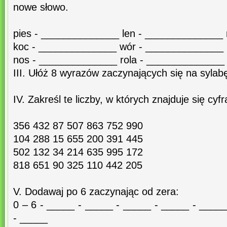
nowe słowo.
pies - ______________ len - ______________
koc - ______________ wór - ______________
nos - ______________ rola - ______________
III. Ułóż 8 wyrazów zaczynających się na sylab
IV. Zakreśl te liczby, w których znajduje się cyfr
356 432 87 507 863 752 990
104 288 15 655 200 391 445
502 132 34 214 635 995 172
818 651 90 325 110 442 205
V. Dodawaj po 6 zaczynając od zera:
0 – 6 - _____ - _____ - _____ - _____ - ____
- _____