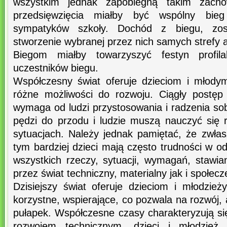
wszystkim jednak zapobiegną takim zacho
przedsięwzięcia miałby być wspólny bieg
sympatyków szkoły. Dochód z biegu, zos
stworzenie wybranej przez nich samych strefy
Biegom miałby towarzyszyć festyn profila
uczestników biegu.
Współczesny świat oferuje dzieciom i młody
różne możliwości do rozwoju. Ciągły postęp t
wymaga od ludzi przystosowania i radzenia so
pędzi do przodu i ludzie muszą nauczyć się 
sytuacjach. Należy jednak pamiętać, że zwłas
tym bardziej dzieci mają często trudności w od
wszystkich rzeczy, sytuacji, wymagań, stawi
przez świat techniczny, materialny jak i społecz
Dzisiejszy świat oferuje dzieciom i młodzież
korzystne, wspierające, co pozwala na rozwój,
pułapek. Współczesne czasy charakteryzują s
rozwojem technicznym, dzieci i młodzież ż