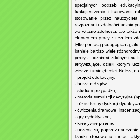
specjalnych potrzeb edukacy
funkcjonowanie i budowanie re
stosowanie przez nauczyciela
rozpoznaniu zdolności ucznia p
we własne zdolności, ale także
elementem pracy z uczniem zdo
tylko pomocą pedagogiczną, ale 
Istnieje bardzo wiele różnorod
pracy z uczniami zdolnymi na l
aktywizujące, dzięki którym u
wiedzę i umiejętności. Należą do 
- projekt edukacyjny,
- burza mózgów,
- studium przypadku,
- metoda symulacji decyzyjne (n
- różne formy dyskusji dydaktyc
- ćwiczenia dramowe, inscenizacj
- gry dydaktyczne,
- kreatywne pisanie,
- uczenie się poprzez nauczanie.
Dzięki stosowaniu metod akty