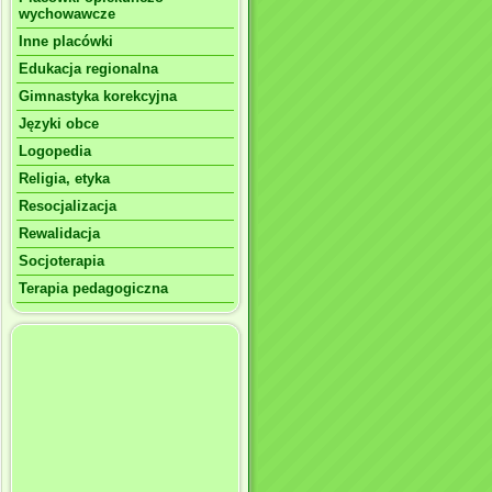
wychowawcze
Inne placówki
Edukacja regionalna
Gimnastyka korekcyjna
Języki obce
Logopedia
Religia, etyka
Resocjalizacja
Rewalidacja
Socjoterapia
Terapia pedagogiczna