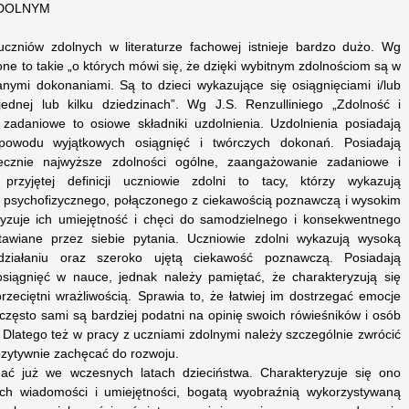
ZDOLNYM
uczniów zdolnych w literaturze fachowej istnieje bardzo dużo. Wg
ne to takie „o których mówi się, że dzięki wybitnym zdolnościom są w
ymi dokonaniami. Są to dzieci wykazujące się osiągnięciami i/lub
jednej lub kilku dziedzinach”. Wg J.S. Renzulliniego „Zdolność i
zadaniowe to osiowe składniki uzdolnienia. Uzdolnienia posiadają
powodu wyjątkowych osiągnięć i twórczych dokonań. Posiadają
iecznie najwyższe zdolności ogólne, zaangażowanie zadaniowe i
rzyjętej definicji uczniowie zdolni to tacy, którzy wykazują
 psychofizycznego, połączonego z ciekawością poznawczą i wysokim
yzuje ich umiejętność i chęci do samodzielnego i konsekwentnego
awiane przez siebie pytania. Uczniowie zdolni wykazują wysoką
działaniu oraz szeroko ujętą ciekawość poznawczą. Posiadają
siągnięć w nauce, jednak należy pamiętać, że charakteryzują się
rzeciętni wrażliwością. Sprawia to, że łatwiej im dostrzegać emocje
 często sami są bardziej podatni na opinię swoich rówieśników i osób
 Dlatego też w pracy z uczniami zdolnymi należy szczególnie zwrócić
pozytywnie zachęcać do rozwoju.
ć już we wczesnych latach dzieciństwa. Charakteryzuje się ono
ch wiadomości i umiejętności, bogatą wyobraźnią wykorzystywaną