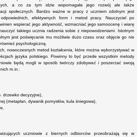
jnych, a co za tym idzie wspomagała jego rozwój ale także
lacji społecznych. Bardzo ważne w pracy z uczniem zdolnym jest
 odpowiednich, efektywnych form i metod pracy. Nauczyciel po
owinien wspierać jego aktywność, wzmacniać jego samoocenę i wiarę
 nauczyć takiego ucznia radzenia sobie z niepowodzeniami. Istotnym
lnym jest poświęcanie mu możliwie dużo czasu oraz objęcie go nie
również psychologiczną.
nych, nowoczesnych metod kształcenia, które można wykorzystywać w
ekcjach języka polskiego. Powinny to być przede wszystkim metody
czniowie będą mogli w sposób twórczy zdobywać i poszerzać swoją
nich m.in.:
p. drzewko decyzyjne),
znej (metaplan, dywanik pomysłów, kula śniegowa),
e,
wizujących uczniowie z biernych odbiorców przeobrażają się w