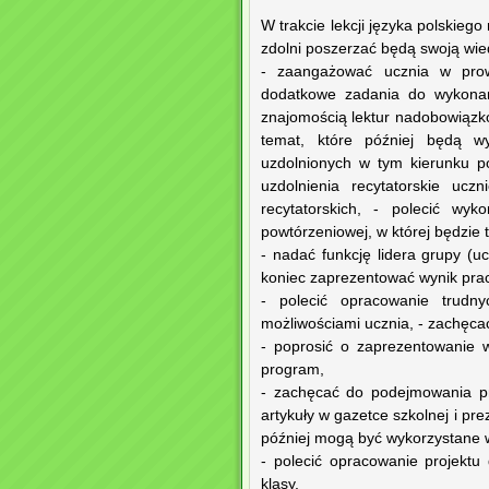
W trakcie lekcji języka polskie
zdolni poszerzać będą swoją wie
- zaangażować ucznia w prowa
dodatkowe zadania do wykonan
znajomością lektur nadobowiązko
temat, które później będą wyk
uzdolnionych w tym kierunku po
uzdolnienia recytatorskie uc
recytatorskich, - polecić wyk
powtórzeniowej, w której będzie t
- nadać funkcję lidera grupy 
koniec zaprezentować wynik prac
- polecić opracowanie trudn
możliwościami ucznia, - zachęca
- poprosić o zaprezentowanie 
program,
- zachęcać do podejmowania pr
artykuły w gazetce szkolnej i pr
później mogą być wykorzystane w
- polecić opracowanie projekt
klasy,