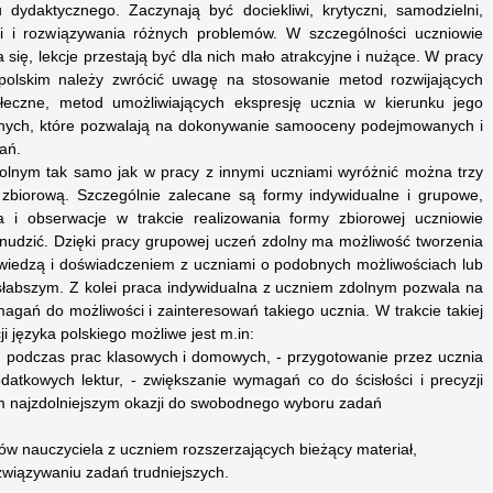
dydaktycznego. Zaczynają być dociekliwi, krytyczni, samodzielni,
i i rozwiązywania różnych problemów. W szczególności uczniowie
się, lekcje przestają być dla nich mało atrakcyjne i nużące. W pracy
olskim należy zwrócić uwagę na stosowanie metod rozwijających
ołeczne, metod umożliwiających ekspresję ucznia w kierunku jego
jnych, które pozwalają na dokonywanie samooceny podejmowanych i
ań.
olnym tak samo jak w pracy z innymi uczniami wyróżnić można trzy
 zbiorową. Szczególnie zalecane są formy indywidualne i grupowe,
 i obserwacje w trakcie realizowania formy zbiorowej uczniowie
 nudzić. Dzięki pracy grupowej uczeń zdolny ma możliwość tworzenia
ę wiedzą i doświadczeniem z uczniami o podobnych możliwościach lub
 słabszym. Z kolei praca indywidualna z uczniem zdolnym pozwala na
magań do możliwości i zainteresowań takiego ucznia. W trakcie takiej
i języka polskiego możliwe jest m.in:
 podczas prac klasowych i domowych, - przygotowanie przez ucznia
atkowych lektur, - zwiększanie wymagań co do ścisłości i precyzji
om najzdolniejszym okazji do swobodnego wyboru zadań
ów nauczyciela z uczniem rozszerzających bieżący materiał,
wiązywaniu zadań trudniejszych.