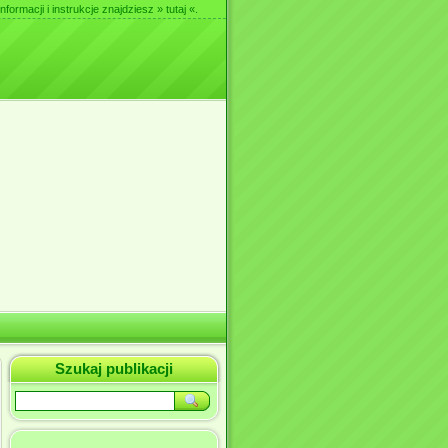
nformacji i instrukcje znajdziesz
» tutaj «
.
Szukaj publikacji