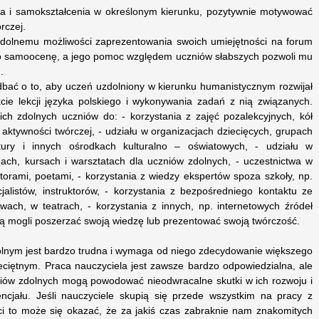
a i samokształcenia w określonym kierunku, pozytywnie motywować
rczej.
zdolnemu możliwości zaprezentowania swoich umiejętności na forum
go samoocenę, a jego pomoc względem uczniów słabszych pozwoli mu
.
dbać o to, aby uczeń uzdolniony w kierunku humanistycznym rozwijał
kcie lekcji języka polskiego i wykonywania zadań z nią związanych.
ich zdolnych uczniów do: - korzystania z zajęć pozalekcyjnych, kół
 aktywności twórczej, - udziału w organizacjach dziecięcych, grupach
ry i innych ośrodkach kulturalno – oświatowych, - udziału w
ach, kursach i warsztatach dla uczniów zdolnych, - uczestnictwa w
ktorami, poetami, - korzystania z wiedzy ekspertów spoza szkoły, np.
cjalistów, instruktorów, - korzystania z bezpośredniego kontaktu ze
wach, w teatrach, - korzystania z innych, np. internetowych źródeł
ędą mogli poszerzać swoją wiedzę lub prezentować swoją twórczość.
olnym jest bardzo trudna i wymaga od niego zdecydowanie większego
eciętnym. Praca nauczyciela jest zawsze bardzo odpowiedzialna, ale
iów zdolnych mogą powodować nieodwracalne skutki w ich rozwoju i
encjału. Jeśli nauczyciele skupią się przede wszystkim na pracy z
ci to może się okazać, że za jakiś czas zabraknie nam znakomitych