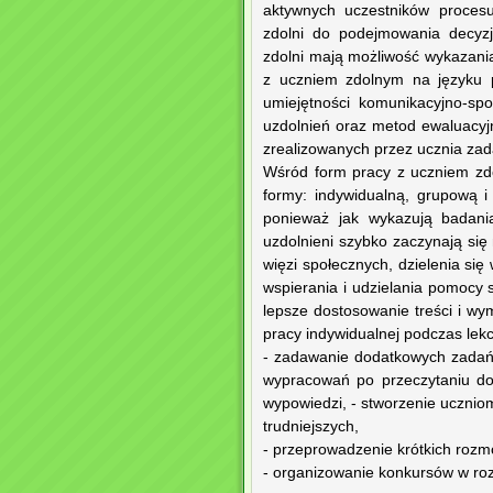
aktywnych uczestników procesu 
zdolni do podejmowania decyzj
zdolni mają możliwość wykazania 
z uczniem zdolnym na języku p
umiejętności komunikacyjno-sp
uzdolnień oraz metod ewaluacy
zrealizowanych przez ucznia zad
Wśród form pracy z uczniem zd
formy: indywidualną, grupową i
ponieważ jak wykazują badania
uzdolnieni szybko zaczynają się
więzi społecznych, dzielenia si
wspierania i udzielania pomocy
lepsze dostosowanie treści i wy
pracy indywidualnej podczas lekcj
- zadawanie dodatkowych zadań
wypracowań po przeczytaniu dod
wypowiedzi, - stworzenie uczni
trudniejszych,
- przeprowadzenie krótkich rozm
- organizowanie konkursów w roz