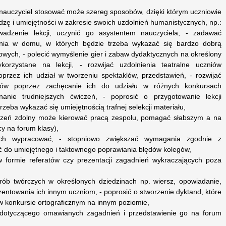
go nauczyciel stosować może szereg sposobów, dzięki którym uczniowie
dzę i umiejętności w zakresie swoich uzdolnień humanistycznych, np.:
dzenie lekcji, uczynić go asystentem nauczyciela, - zadawać
ia w domu, w których będzie trzeba wykazać się bardzo dobrą
wych, - polecić wymyślenie gier i zabaw dydaktycznych na określony
orzystane na lekcji, - rozwijać uzdolnienia teatralne uczniów
przez ich udział w tworzeniu spektaklów, przedstawień, - rozwijać
zniów poprzez zachęcanie ich do udziału w różnych konkursach
onanie trudniejszych ćwiczeń, - poprosić o przygotowanie lekcji
rzeba wykazać się umiejętnością trafnej selekcji materiału,
(uczeń zdolny może kierować pracą zespołu, pomagać słabszym a na
y na forum klasy),
ych wypracować, - stopniowo zwiększać wymagania zgodnie z
ć do umiejętnego i taktownego poprawiania błędów kolegów,
w formie referatów czy prezentacji zagadnień wykraczających poza
ób twórczych w określonych dziedzinach np. wiersz, opowiadanie,
ezentowania ich innym uczniom, - poprosić o stworzenie dyktand, które
 konkursie ortograficznym na innym poziomie,
u dotyczącego omawianych zagadnień i przedstawienie go na forum