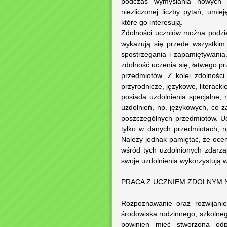
podczas wymyślania nowych z
niezliczonej liczby pytań, umi
które go interesują.
Zdolności uczniów można podziel
wykazują się przede wszystkim 
spostrzegania i zapamiętywania
zdolność uczenia się, łatwego pr
przedmiotów. Z kolei zdolnośc
przyrodnicze, językowe, literack
posiada uzdolnienia specjalne,
uzdolnień, np. językowych, co 
poszczególnych przedmiotów. U
tylko w danych przedmiotach, n
Należy jednak pamiętać, że oce
wśród tych uzdolnionych zdarzaj
swoje uzdolnienia wykorzystują 
PRACA Z UCZNIEM ZDOLNYM 
Rozpoznawanie oraz rozwijanie
środowiska rodzinnego, szkolne
powinien mieć stworzoną odpo