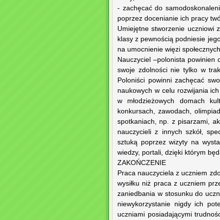
- zachęcać do samodoskonaleni
poprzez docenianie ich pracy twó
Umiejętne stworzenie uczniowi 
klasy z pewnością podniesie je
na umocnienie więzi społecznych
Nauczyciel –polonista powinien 
swoje zdolności nie tylko w tra
Poloniści powinni zachęcać swo
naukowych w celu rozwijania ich
w młodzieżowych domach kultu
konkursach, zawodach, olimpiad
spotkaniach, np. z pisarzami, a
nauczycieli z innych szkół, spe
sztuką poprzez wizyty na wysta
wiedzy, portali, dzięki którym b
ZAKOŃCZENIE
Praca nauczyciela z uczniem zd
wysiłku niż praca z uczniem prz
zaniedbania w stosunku do uczn
niewykorzystanie nigdy ich pot
uczniami posiadającymi trudnoś