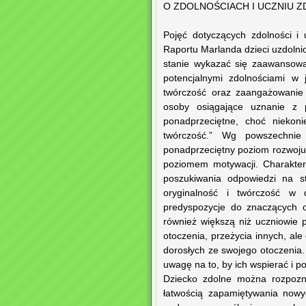
O ZDOLNOŚCIACH I UCZNIU 
Pojęć dotyczących zdolności i 
Raportu Marlanda dzieci uzdolnio
stanie wykazać się zaawansowan
potencjalnymi zdolnościami w 
twórczość oraz zaangażowanie 
osoby osiągające uznanie z 
ponadprzeciętne, choć niekon
twórczość.” Wg powszechnie p
ponadprzeciętny poziom rozwoju
poziomem motywacji. Charakter
poszukiwania odpowiedzi na st
oryginalność i twórczość w 
predyspozycje do znaczących o
również większą niż uczniowie p
otoczenia, przeżycia innych, ale
dorosłych ze swojego otoczenia.
uwagę na to, by ich wspierać i 
Dziecko zdolne można rozpozna
łatwością zapamiętywania nowy