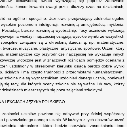
abaw, ciekawością świata wyrażającą się poprzez zadawanie
ejętnością koncentrowania uwagi przez dłuższy czas na działaniach,
ić na ogólne i specjalne. Uczniowie przejawiający zdolności ogólne
wysokim poziomem inteligencji, rozwiniętą umiejętnością myślenia,
. Posiadają bardzo rozwiniętą wyobraźnię. Tacy uczniowie wykazują
zyswajania wiedzy i najczęściej osiągają wysokie wyniki ze wszystkich
i specjalne związane są z określoną dziedziną, np. matematyczne,
ie, twórcze, muzyczne, plastyczne, artystyczne, sportowe. Uczeń, który
 np. matematyczne czy przyrodnicze najczęściej nie wykazuje innych
zazwyczaj widoczne jest w znacznych różnicach pomiędzy ocenami z
czeń uzdolniony w określonym kierunku osiąga bardzo dobre wyniki
p. ścisłych i ma często trudności z przedmiotami humanistycznymi.
ny szkolne nie są wyznacznikiem uzdolnień danego ucznia, ponieważ
ą się tacy, dla których oceny szkolne nie są ważne lub tacy, którzy
w dziedzinach mieszczących się poza zajęciami szkolnymi.
NA LEKCJACH JĘZYKA POLSKIEGO
 zdolności uczniów powinno się odbywać przy ścisłej współpracy
go i pozaszkolnego danego ucznia. W każdym z tych obszarów uczeń
wiednią atmosferę, która będzie sprzyjała zaspokajaniu jego