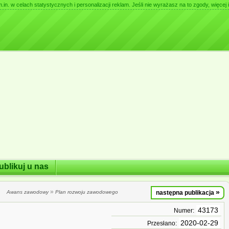
. w celach statystycznych i personalizacji reklam. Jeśli nie wyrażasz na to zgody, więcej i
ublikuj u nas
»
»
Awans zawodowy
Plan rozwoju zawodowego
następna publikacja
43173
Numer:
2020-02-29
Przesłano: