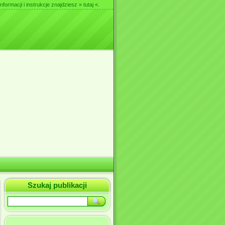
nformacji i instrukcje znajdziesz
» tutaj «
.
Szukaj publikacji