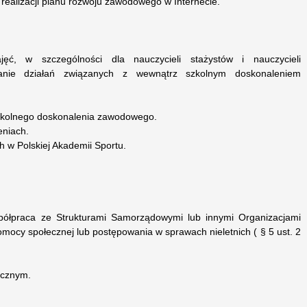
realizacji planu rozwoju zawodowego w Internecie.
ęć, w szczególności dla nauczycieli stażystów i nauczycieli
anie działań związanych z wewnątrz szkolnym doskonaleniem
szkolnego doskonalenia zawodowego.
eniach.
ch w Polskiej Akademii Sportu.
półpraca ze Strukturami Samorządowymi lub innymi Organizacjami
omocy społecznej lub postępowania w sprawach nieletnich ( § 5 ust. 2
ycznym.