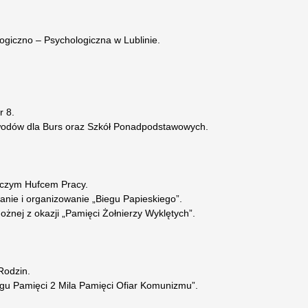
giczno – Psychologiczna w Lublinie.
r 8.
awodów dla Burs oraz Szkół Ponadpodstawowych.
iczym Hufcem Pracy.
anie i organizowanie „Biegu Papieskiego”.
ożnej z okazji „Pamięci Żołnierzy Wyklętych”.
Rodzin.
egu Pamięci 2 Mila Pamięci Ofiar Komunizmu”.