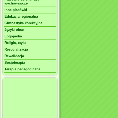
wychowawcze
Inne placówki
Edukacja regionalna
Gimnastyka korekcyjna
Języki obce
Logopedia
Religia, etyka
Resocjalizacja
Rewalidacja
Socjoterapia
Terapia pedagogiczna