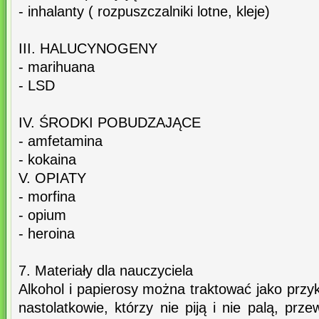
- inhalanty ( rozpuszczalniki lotne, kleje)
III. HALUCYNOGENY
- marihuana
- LSD
IV. ŚRODKI POBUDZAJĄCE
- amfetamina
- kokaina
V. OPIATY
- morfina
- opium
- heroina
7. Materiały dla nauczyciela
Alkohol i papierosy można traktować jako prz
nastolatkowie, którzy nie piją i nie palą, prz