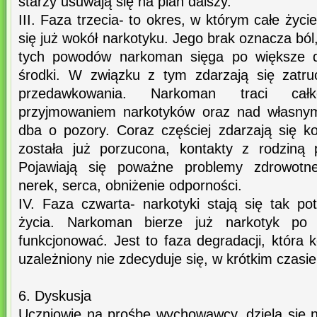
starzy usuwają się na plan dalszy.
III. Faza trzecia- to okres, w którym całe życi
się już wokół narkotyku. Jego brak oznacza ból
tych powodów narkoman sięga po większe da
środki. W związku z tym zdarzają się zatruc
przedawkowania. Narkoman traci całk
przyjmowaniem narkotyków oraz nad własnym
dba o pozory. Coraz częściej zdarzają się ko
została już porzucona, kontakty z rodziną 
Pojawiają się poważne problemy zdrowotne
nerek, serca, obniżenie odporności.
IV. Faza czwarta- narkotyki stają się tak po
życia. Narkoman bierze już narkotyk po
funkcjonować. Jest to faza degradacji, która k
uzależniony nie zdecyduje się, w krótkim czasie
6. Dyskusja
Uczniowie na prośbę wychowawcy, dzielą się n