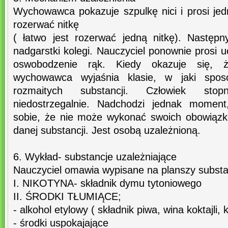
Wychowawca pokazuje szpulkę nici i prosi je
rozerwać nitkę
( łatwo jest rozerwać jedną nitkę). Następ
nadgarstki kolegi. Nauczyciel ponownie prosi u
oswobodzenie rąk. Kiedy okazuje się, ż
wychowawca wyjaśnia klasie, w jaki spos
rozmaitych substancji. Człowiek stop
niedostrzegalnie. Nadchodzi jednak momen
sobie, że nie może wykonać swoich obowiązków
danej substancji. Jest osobą uzależnioną.
6. Wykład- substancje uzależniające
Nauczyciel omawia wypisane na planszy substan
I. NIKOTYNA- składnik dymu tytoniowego
II. ŚRODKI TŁUMIĄCE;
- alkohol etylowy ( składnik piwa, wina koktajli,
- środki uspokajające