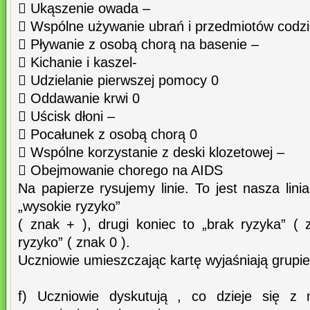
 Ukąszenie owada –
 Wspólne używanie ubrań i przedmiotów codz
 Pływanie z osobą chorą na basenie –
 Kichanie i kaszel-
 Udzielanie pierwszej pomocy 0
 Oddawanie krwi 0
 Uścisk dłoni –
 Pocałunek z osobą chorą 0
 Wspólne korzystanie z deski klozetowej –
 Obejmowanie chorego na AIDS
Na papierze rysujemy linie. To jest nasza lini
„wysokie ryzyko”
( znak + ), drugi koniec to „brak ryzyka” ( 
ryzyko” ( znak 0 ).
Uczniowie umieszczając kartę wyjaśniają grupie
f) Uczniowie dyskutują , co dzieje się 