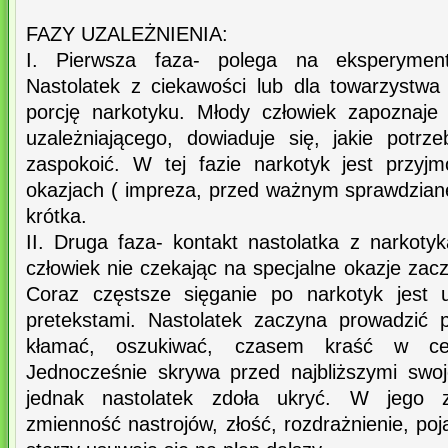
FAZY UZALEŻNIENIA:
I. Pierwsza faza- polega na eksperyment
Nastolatek z ciekawości lub dla towarzystwa
porcję narkotyku. Młody człowiek zapoznaje
uzależniającego, dowiaduje się, jakie pot
zaspokoić. W tej fazie narkotyk jest przyj
okazjach ( impreza, przed ważnym sprawdziane
krótka.
II. Druga faza- kontakt nastolatka z narkoty
człowiek nie czekając na specjalne okazje za
Coraz częstsze sięganie po narkotyk jest u
pretekstami. Nastolatek zaczyna prowadzić 
kłamać, oszukiwać, czasem kraść w cel
Jednocześnie skrywa przed najbliższymi swo
jednak nastolatek zdoła ukryć. W jego z
zmienność nastrojów, złość, rozdrażnienie, poj