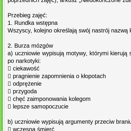
poprzednich zajęć), arkusz „Niedokończone zda
Przebieg zajęć:
1. Rundka wstępna
Wszyscy, kolejno określają swój nastrój nazwą 
2. Burza mózgów
a) uczniowie wypisują motywy, którymi kierują s
po narkotyki:
 ciekawość
 pragnienie zapomnienia o kłopotach
 odprężenie
 przygoda
 chęć zaimponowania kolegom
 lepsze samopoczucie
b) uczniowie wypisują argumenty przeciw brani
 wczesna śmierć