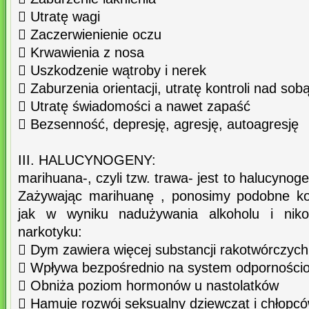
 Utratę wagi
 Zaczerwienienie oczu
 Krwawienia z nosa
 Uszkodzenie wątroby i nerek
 Zaburzenia orientacji, utratę kontroli nad sob
 Utratę świadomości a nawet zapaść
 Bezsenność, depresję, agresję, autoagresję
III. HALUCYNOGENY:
marihuana-, czyli tzw. trawa- jest to halucynoge
Zażywając marihuanę , ponosimy podobne ko
jak w wyniku nadużywania alkoholu i nikot
narkotyku:
 Dym zawiera więcej substancji rakotwórczych
 Wpływa bezpośrednio na system odporności
 Obniża poziom hormonów u nastolatków
 Hamuje rozwój seksualny dziewcząt i chłopc