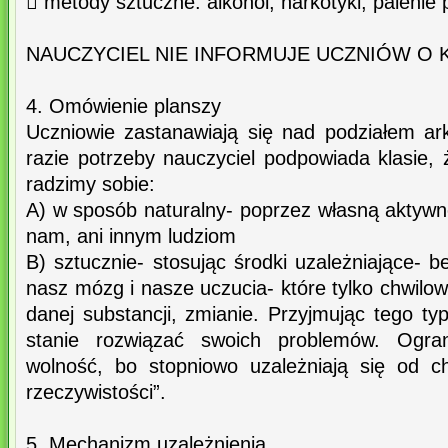
 metody sztuczne: alkohol, narkotyki, palenie
NAUCZYCIEL NIE INFORMUJE UCZNIÓW O 
4. Omówienie planszy
Uczniowie zastanawiają się nad podziałem a
razie potrzeby nauczyciel podpowiada klasie,
radzimy sobie:
A) w sposób naturalny- poprzez własną aktywno
nam, ani innym ludziom
B) sztucznie- stosując środki uzależniające- b
nasz mózg i nasze uczucia- które tylko chwilowo
danej substancji, zmianie. Przyjmując tego typ
stanie rozwiązać swoich problemów. Ogran
wolność, bo stopniowo uzależniają się od c
rzeczywistości”.
5. Mechanizm uzależnienia