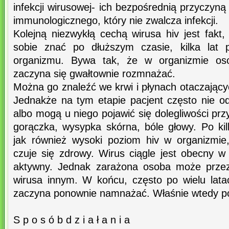
infekcji wirusowej- ich bezpośrednią przyczyną
immunologicznego, który nie zwalcza infekcji.
Kolejną niezwykłą cechą wirusa hiv jest fakt
sobie znać po dłuższym czasie, kilka lat 
organizmu. Bywa tak, że w organizmie oso
zaczyna się gwałtownie rozmnażać.
Można go znaleźć we krwi i płynach otaczając
Jednakże na tym etapie pacjent często nie 
albo mogą u niego pojawić się dolegliwości prz
gorączka, wysypka skórna, bóle głowy. Po kil
jak również wysoki poziom hiv w organizmie
czuje się zdrowy. Wirus ciągle jest obecny w j
aktywny. Jednak zarażona osoba może przez
wirusa innym. W końcu, często po wielu latac
zaczyna ponownie namnażać. Właśnie wtedy po
S p o s ó b d z i a ł a n i a