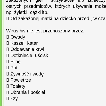
zakażonych igieł i strzykawek lub zaniecz
ostrych przedmiotów, których używanie moż
np. żyletki, cążki itp.
 Od zakażonej matki na dziecko przed , w czas
Wirus hiv nie jest przenoszony przez:
 Owady
 Kaszel, katar
 Oddawanie krwi
 Dotknięcie, uścisk
 Ślinę
 Pot
 Żywność i wodę
 Powietrze
 Toalety
 Ubrania i pościel
 Łzy.