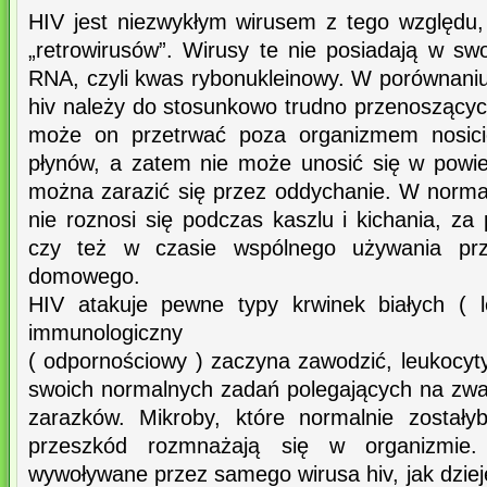
HIV jest niezwykłym wirusem z tego względu,
„retrowirusów”. Wirusy te nie posiadają w sw
RNA, czyli kwas rybonukleinowy. W porównaniu
hiv należy do stosunkowo trudno przenoszącyc
może on przetrwać poza organizmem nosicie
płynów, a zatem nie może unosić się w powie
można zarazić się przez oddychanie. W normal
nie roznosi się podczas kaszlu i kichania, z
czy też w czasie wspólnego używania prz
domowego.
HIV atakuje pewne typy krwinek białych ( l
immunologiczny
( odpornościowy ) zaczyna zawodzić, leukocyty
swoich normalnych zadań polegających na zwal
zarazków. Mikroby, które normalnie zostały
przeszkód rozmnażają się w organizmie
wywoływane przez samego wirusa hiv, jak dziej