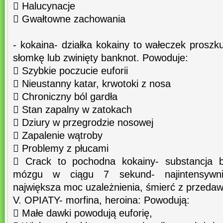
 Halucynacje
 Gwałtowne zachowania
- kokaina- działka kokainy to wałeczek proszk
słomkę lub zwinięty banknot. Powoduje:
 Szybkie poczucie euforii
 Nieustanny katar, krwotoki z nosa
 Chroniczny ból gardła
 Stan zapalny w zatokach
 Dziury w przegrodzie nosowej
 Zapalenie wątroby
 Problemy z płucami
 Crack to pochodna kokainy- substancja b
mózgu w ciągu 7 sekund- najintensywniej
największa moc uzależnienia, śmierć z przeda
V. OPIATY- morfina, heroina: Powodują:
 Małe dawki powodują euforię,