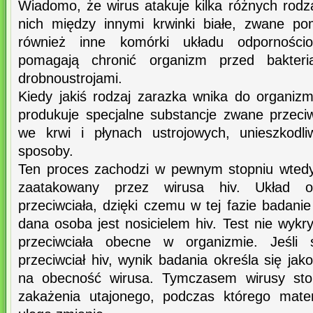
Wiadomo, że wirus atakuje kilka różnych rod
nich między innymi krwinki białe, zwane po
również inne komórki układu odpornościo
pomagają chronić organizm przed bakteri
drobnoustrojami.
Kiedy jakiś rodzaj zarazka wnika do organiz
produkuje specjalne substancje zwane przeci
we krwi i płynach ustrojowych, unieszkodli
sposoby.
Ten proces zachodzi w pewnym stopniu wtedy
zaatakowany przez wirusa hiv. Układ o
przeciwciała, dzięki czemu w tej fazie badan
dana osoba jest nosicielem hiv. Test nie wyk
przeciwciała obecne w organizmie. Jeśli 
przeciwciał hiv, wynik badania określa się ja
na obecność wirusa. Tymczasem wirusy sto
zakażenia utajonego, podczas którego mate