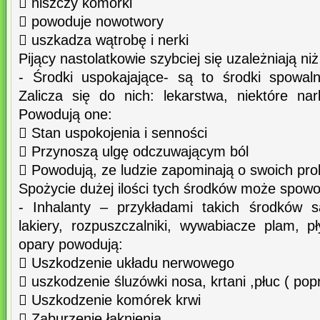
 niszczy komórki
 powoduje nowotwory
 uszkadza wątrobę i nerki
Pijący nastolatkowie szybciej się uzależniają niż
- Środki uspokajające- są to środki spowal
Zalicza się do nich: lekarstwa, niektóre nar
Powodują one:
 Stan uspokojenia i senności
 Przynoszą ulgę odczuwającym ból
 Powodują, ze ludzie zapominają o swoich pr
Spożycie dużej ilości tych środków może spow
- Inhalanty – przykładami takich środków s
lakiery, rozpuszczalniki, wywabiacze plam, p
opary powodują:
 Uszkodzenie układu nerwowego
 uszkodzenie śluzówki nosa, krtani ,płuc ( po
 Uszkodzenie komórek krwi
 Zaburzenie łaknienia