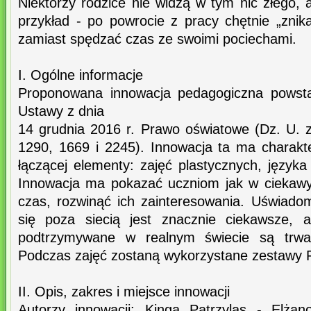
Niektórzy rodzice nie widzą w tym nic złego, 
przykład - po powrocie z pracy chętnie „znik
zamiast spędzać czas ze swoimi pociechami.
I. Ogólne informacje
Proponowana innowacja pedagogiczna powsta
Ustawy z dnia
14 grudnia 2016 r. Prawo oświatowe (Dz. U. z
1290, 1669 i 2245). Innowacja ta ma charakt
łączącej elementy: zajęć plastycznych, języka 
Innowacja ma pokazać uczniom jak w ciekaw
czas, rozwinąć ich zainteresowania. Uświadom
się poza siecią jest znacznie ciekawsze, a
podtrzymywane w realnym świecie są trwał
Podczas zajęć zostaną wykorzystane zestawy 
II. Opis, zakres i miejsce innowacji
Autorzy innowacji: Kinga Patrzylas - Elża