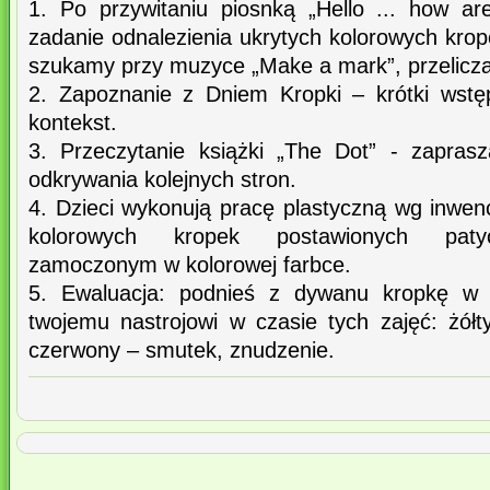
1. Po przywitaniu piosnką „Hello ... how ar
zadanie odnalezienia ukrytych kolorowych krope
szukamy przy muzyce „Make a mark”, przelicz
2. Zapoznanie z Dniem Kropki – krótki wstę
kontekst.
3. Przeczytanie książki „The Dot” - zaprasz
odkrywania kolejnych stron.
4. Dzieci wykonują pracę plastyczną wg inwenc
kolorowych kropek postawionych paty
zamoczonym w kolorowej farbce.
5. Ewaluacja: podnieś z dywanu kropkę w 
twojemu nastrojowi w czasie tych zajęć: żółt
czerwony – smutek, znudzenie.