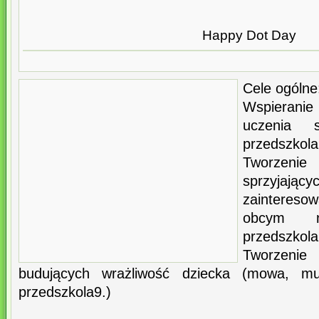
Happy Dot Day
Cele ogólne
Wspierani
uczenia 
przedszkola
Tworzenie
sprzyja
zaintereso
obcym no
przedszkola
Tworzenie
budujących wrażliwość dziecka (mowa, mu
przedszkola9.)