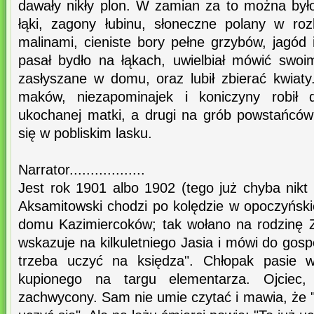
dawały nikły plon. W zamian za to można było
łąki, zagony łubinu, słoneczne polany w ro
malinami, cieniste bory pełne grzybów, jagód 
pasał bydło na łąkach, uwielbiał mówić swoi
zasłyszane w domu, oraz lubił zbierać kwiat
maków, niezapominajek i koniczyny robił 
ukochanej matki, a drugi na grób powstańców
się w pobliskim lasku.
Narrator..................
Jest rok 1901 albo 1902 (tego już chyba nikt 
Aksamitowski chodzi po kolędzie w opoczyński
domu Kazimiercoków; tak wołano na rodzinę 
wskazuje na kilkuletniego Jasia i mówi do gospo
trzeba uczyć na księdza". Chłopak pasie w
kupionego na targu elementarza. Ojciec, 
zachwycony. Sam nie umie czytać i mawia, że 