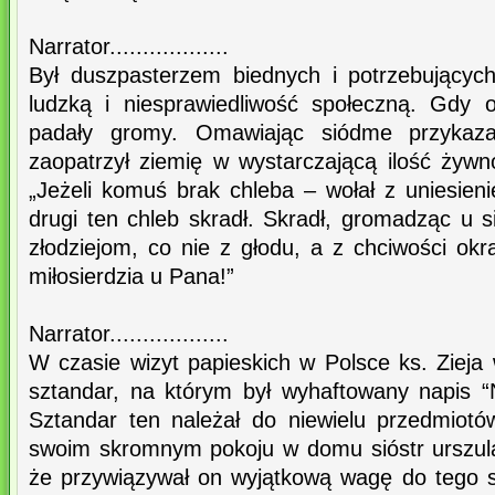
Narrator..................
Był duszpasterzem biednych i potrzebującyc
ludzką i niesprawiedliwość społeczną. Gdy 
padały gromy. Omawiając siódme przykaza
zaopatrzył ziemię w wystarczającą ilość żywno
„Jeżeli komuś brak chleba – wołał z uniesien
drugi ten chleb skradł. Skradł, gromadząc u 
złodziejom, co nie z głodu, a z chciwości okra
miłosierdzia u Pana!”
Narrator..................
W czasie wizyt papieskich w Polsce ks. Zieja
sztandar, na którym był wyhaftowany napis “N
Sztandar ten należał do niewielu przedmiot
swoim skromnym pokoju w domu sióstr urszul
że przywiązywał on wyjątkową wagę do tego s