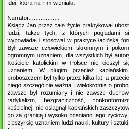
idei, która na nim widniała.
Narrator..................
Ksiądz Jan przez całe życie praktykował ubós
ludzi, także tych, z których poglądami s
wypowiadał i stosował w praktyce łacińską fo
Był zawsze człowiekiem skromnym i pokorny
ogromnym uznaniem, dla wszystkich był autor
Kościele katolickim w Polsce nie cieszył 
uznaniem. W długim przecież kapłański
proboszczem był tylko przez kilka lat, a przecie
niego szczególnie ważna i wielokrotnie o probos
zawsze był rozumiany i nie zawsze duchowi
radykalizm, bezgraniczność, nonkonformi
kościelnej, nie osiągnął kapłańskich zaszczytó
go za granicą i wysoko oceniano jego życiowy
cieszył się uznaniem ludzi nauki, kultury i sztuki