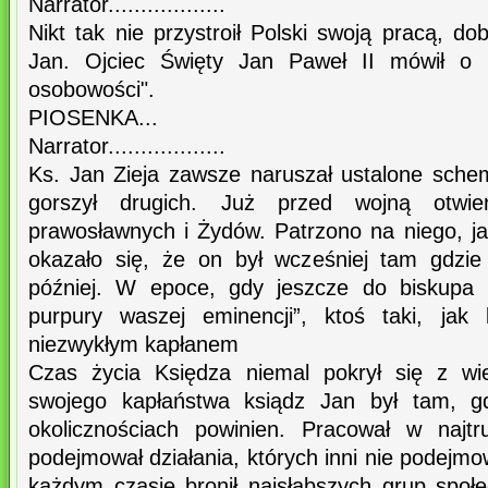
Narrator..................
Nikt tak nie przystroił Polski swoją pracą, do
Jan. Ojciec Święty Jan Paweł II mówił o n
osobowości".
PIOSENKA...
Narrator..................
Ks. Jan Zieja zawsze naruszał ustalone schem
gorszył drugich. Już przed wojną otwi
prawosławnych i Żydów. Patrzono na niego, j
okazało się, że on był wcześniej tam gdzie
później. W epoce, gdy jeszcze do biskupa p
purpury waszej eminencji”, ktoś taki, jak
niezwykłym kapłanem
Czas życia Księdza niemal pokrył się z w
swojego kapłaństwa ksiądz Jan był tam, g
okolicznościach powinien. Pracował w najtr
podejmował działania, których inni nie podejmow
każdym czasie bronił najsłabszych grup społ