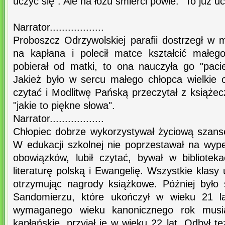
uczyć się". Ale na łożu śmierci powie: "To już u
Narrator..................
Proboszcz Odrzywolskiej parafii dostrzegł w
na kapłana i polecił matce kształcić małeg
pobierał od matki, to ona nauczyła go "pac
Jakież było w sercu małego chłopca wielkie o
czytać i Modlitwę Pańską przeczytał z książec
"jakie to piękne słowa".
Narrator..................
Chłopiec dobrze wykorzystywał życiową szansę
W edukacji szkolnej nie poprzestawał na wyp
obowiązków, lubił czytać, bywał w biblioteka
literaturę polską i Ewangelię. Wszystkie klasy
otrzymując nagrody książkowe. Później był
Sandomierzu, które ukończył w wieku 21 l
wymaganego wieku kanonicznego rok musia
kapłańskie, przyjął je w wieku 22 lat. Odbył te